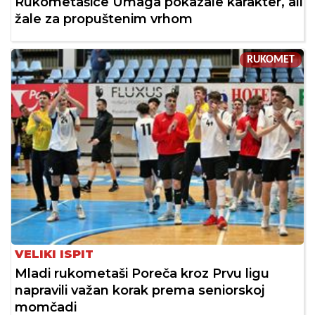
Rukometašice Umaga pokazale karakter, ali
žale za propuštenim vrhom
RUKOMET
VELIKI ISPIT
Mladi rukometaši Poreča kroz Prvu ligu
napravili važan korak prema seniorskoj
momčadi