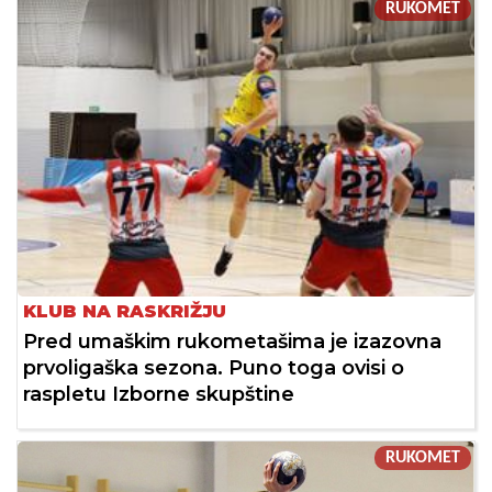
RUKOMET
KLUB NA RASKRIŽJU
Pred umaškim rukometašima je izazovna
prvoligaška sezona. Puno toga ovisi o
raspletu Izborne skupštine
RUKOMET