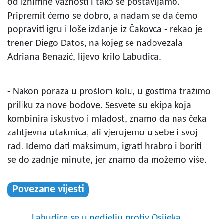
od iznimne važnosti i tako se postavljamo.
Pripremit ćemo se dobro, a nadam se da ćemo
popraviti igru i loše izdanje iz Čakovca - rekao je
trener Diego Datos, na kojeg se nadovezala
Adriana Benazić, lijevo krilo Labudica.
- Nakon poraza u prošlom kolu, u gostima tražimo
priliku za nove bodove. Sesvete su ekipa koja
kombinira iskustvo i mladost, znamo da nas čeka
zahtjevna utakmica, ali vjerujemo u sebe i svoj
rad. Idemo dati maksimum, igrati hrabro i boriti
se do zadnje minute, jer znamo da možemo više.
Povezane vijesti
Labudice se u nedjelju protiv Osijeka