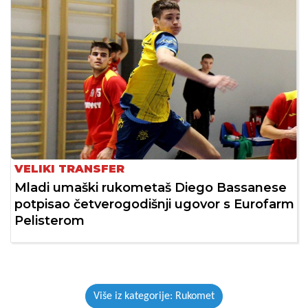
VELIKI TRANSFER
Mladi umaški rukometaš Diego Bassanese
potpisao četverogodišnji ugovor s Eurofarm
Pelisterom
Više iz kategorije: Rukomet