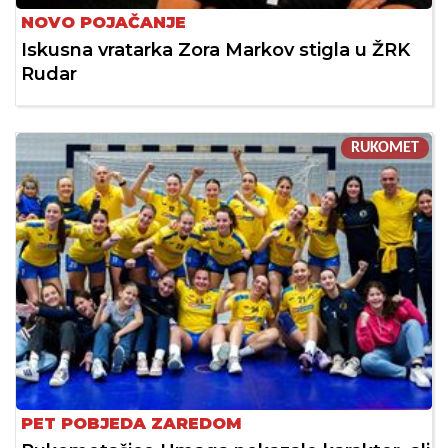
NOVO POJAČANJE
Iskusna vratarka Zora Markov stigla u ŽRK
Rudar
RUKOMET
PET POBJEDA ZAREDOM