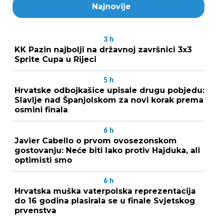
Najnovije
3
h
KK Pazin najbolji na državnoj završnici 3x3
Sprite Cupa u Rijeci
5
h
Hrvatske odbojkašice upisale drugu pobjedu:
Slavlje nad Španjolskom za novi korak prema
osmini finala
6
h
Javier Cabello o prvom ovosezonskom
gostovanju: Neće biti lako protiv Hajduka, ali
optimisti smo
6
h
Hrvatska muška vaterpolska reprezentacija
do 16 godina plasirala se u finale Svjetskog
prvenstva