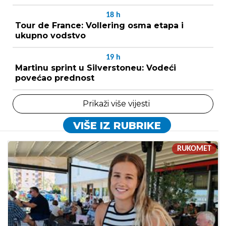
18
h
Tour de France: Vollering osma etapa i
ukupno vodstvo
19
h
Martinu sprint u Silverstoneu: Vodeći
povećao prednost
Prikaži više vijesti
VIŠE IZ RUBRIKE
RUKOMET