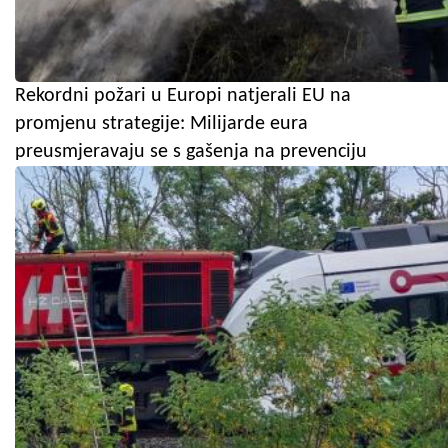
Rekordni požari u Europi natjerali EU na
promjenu strategije: Milijarde eura
preusmjeravaju se s gašenja na prevenciju