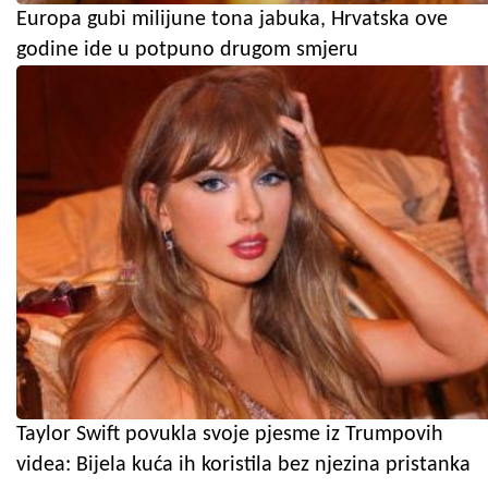
Europa gubi milijune tona jabuka, Hrvatska ove
godine ide u potpuno drugom smjeru
Taylor Swift povukla svoje pjesme iz Trumpovih
videa: Bijela kuća ih koristila bez njezina pristanka