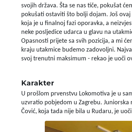
svojih država. Šta se nas tiče, pokušat će
pokušati ostaviti što bolji dojam. Još ov
koja je u finalnoj fazi oporavka, a neizvjes
neke posljedice udarca u glavu na utakmici
Opasnosti prijete sa svih pozicija, a mi 
kraju utakmice budemo zadovoljni. Najvaž
svoj trenutni maksimum - rekao je uoči o
Karakter
U prošlom prvenstvu Lokomotiva je u samoj
uzvratio pobjedom u Zagrebu. Juniorska 
Čović, koja tada nije bila u Rudaru, je uo