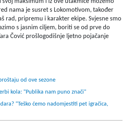
ti svoj maksimum i iz ove utakmice možemo
Pred nama je susret s Lokomotivom, također
aš rad, pripremu i karakter ekipe. Svjesne smo
azimo s jasnim ciljem, boriti se od prve do
Tara Čović prošlogodišnje ljetno pojačanje
oproštaju od ove sezone
erbi kola: "Publika nam puno znači"
dara? "Teško ćemo nadomjestiti pet igračica,