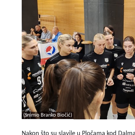
(Snimio Branko Biočić)
Nakon što su slavile u Pločama kod Dalm