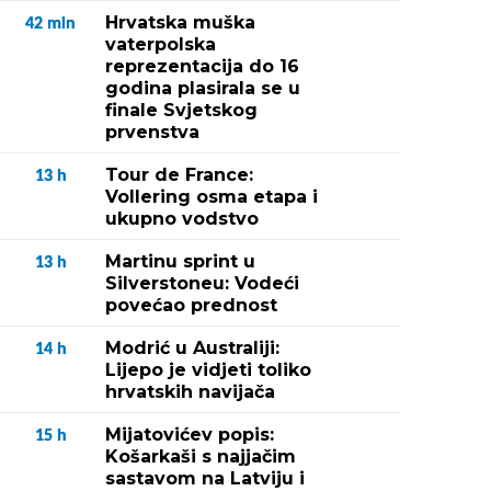
Hrvatska muška
42
min
vaterpolska
reprezentacija do 16
godina plasirala se u
finale Svjetskog
prvenstva
Tour de France:
13
h
Vollering osma etapa i
ukupno vodstvo
Martinu sprint u
13
h
Silverstoneu: Vodeći
povećao prednost
Modrić u Australiji:
14
h
Lijepo je vidjeti toliko
hrvatskih navijača
Mijatovićev popis:
15
h
Košarkaši s najjačim
sastavom na Latviju i