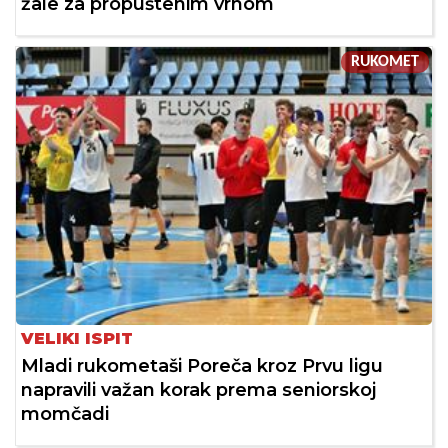
žale za propuštenim vrhom
RUKOMET
VELIKI ISPIT
Mladi rukometaši Poreča kroz Prvu ligu
napravili važan korak prema seniorskoj
momčadi