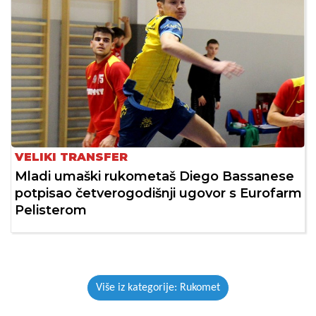
VELIKI TRANSFER
Mladi umaški rukometaš Diego Bassanese
potpisao četverogodišnji ugovor s Eurofarm
Pelisterom
Više iz kategorije: Rukomet