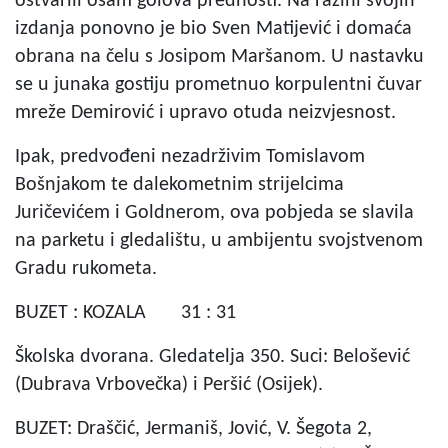
ostvarili osam golova prednosti. Na razini svojih
izdanja ponovno je bio Sven Matijević i domaća
obrana na čelu s Josipom Maršanom. U nastavku
se u junaka gostiju prometnuo korpulentni čuvar
mreže Demirović i upravo otuda neizvjesnost.
Ipak, predvođeni nezadrživim Tomislavom
Bošnjakom te dalekometnim strijelcima
Juričevićem i Goldnerom, ova pobjeda se slavila
na parketu i gledalištu, u ambijentu svojstvenom
Gradu rukometa.
BUZET : KOZALA 31 : 31
Školska dvorana. Gledatelja 350. Suci: Belošević
(Dubrava Vrbovečka) i Peršić (Osijek).
BUZET: Draščić, Jermaniš, Jović, V. Šegota 2,