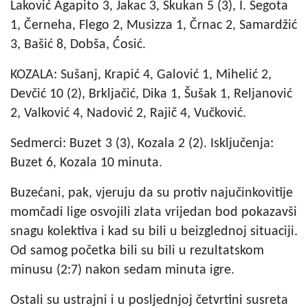
Laković Agapito 3, Jakac 3, Skukan 5 (3), I. Šegota
1, Černeha, Flego 2, Musizza 1, Črnac 2, Samardžić
3, Bašić 8, Dobša, Ćosić.
KOZALA: Sušanj, Krapić 4, Galović 1, Mihelić 2,
Devčić 10 (2), Brkljačić, Dika 1, Šušak 1, Reljanović
2, Valković 4, Nadović 2, Rajič 4, Vučković.
Sedmerci: Buzet 3 (3), Kozala 2 (2). Isključenja:
Buzet 6, Kozala 10 minuta.
Buzećani, pak, vjeruju da su protiv najučinkovitije
momčadi lige osvojili zlata vrijedan bod pokazavši
snagu kolektiva i kad su bili u beizglednoj situaciji.
Od samog početka bili su bili u rezultatskom
minusu (2:7) nakon sedam minuta igre.
Ostali su ustrajni i u posljednjoj četvrtini susreta