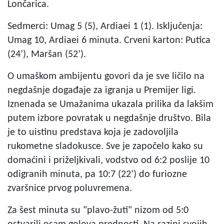
Lončarica.
Sedmerci: Umag 5 (5), Ardiaei 1 (1). Isključenja:
Umag 10, Ardiaei 6 minuta. Crveni karton: Putica
(24’), Maršan (52’).
O umaškom ambijentu govori da je sve ličilo na
negdašnje događaje za igranja u Premijer ligi.
Iznenada se Umažanima ukazala prilika da lakšim
putem izbore povratak u negdašnje društvo. Bila
je to uistinu predstava koja je zadovoljila
rukometne sladokusce. Sve je započelo kako su
domaćini i priželjkivali, vodstvo od 6:2 poslije 10
odigranih minuta, pa 10:7 (22’) do furiozne
zvaršnice prvog poluvremena.
Za šest minuta su "plavo-žuti" nizom od 5:0