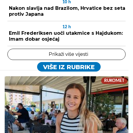
10
h
Nakon slavlja nad Brazilom, Hrvatice bez seta
protiv Japana
12
h
Emil Frederiksen uoči utakmice s Hajdukom:
Imam dobar osjećaj
Prikaži više vijesti
VIŠE IZ RUBRIKE
RUKOMET