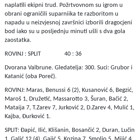
naplatili ekipni trud. Požrtvovnom su igrom u
obrani ograničili suparniika te razboritom u
napadu u neizvjesnoj završnici izborili dragocjeni
bod iako su u posljednju minuti ušli s dva gola
zaostatka.
ROVINJ : SPLIT 40 : 36
Dvorana Valbrune. Gledatelja: 300. Suci: Grubor i
Katanić (oba Poreč).
ROVINJ: Maras, Benussi 6 (2), Kusanović 6, Begzić,
Maroš 1, Družetić, Massarotto 3, Šuran, Bačić 2,
Mataija 7, T.Zarev 7, Jurković 2, D.Zarev 4, Mulić 1,
Kajba, Đurković 1.
SPLIT: Đapić, Ilić, Klišanin, Bosančić 2, Duran, Lučin
1, Galić 12 (4), Gajić 5, Kozina 7, Smoljo 5, Mijić 4,