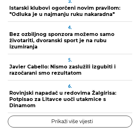
3.
Istarski klubovi ogorčeni novim pravilom:
"Odluka je u najmanju ruku nakaradna"
4.
Bez ozbiljnog sponzora možemo samo
životariti, dvoranski sport je na rubu
izumiranja
5.
Javier Cabello: Nismo zaslužili izgubiti i
razočarani smo rezultatom
6.
Rovinjski napadač u redovima Žalgirisa:
Potpisao za Litavce uoči utakmice s
Dinamom
Prikaži više vijesti