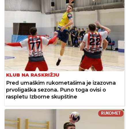
KLUB NA RASKRIŽJU
Pred umaškim rukometašima je izazovna
prvoligaška sezona. Puno toga ovisi o
raspletu Izborne skupštine
RUKOMET