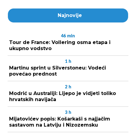
Najnovije
46
min
Tour de France: Vollering osma etapa i
ukupno vodstvo
1
h
Martinu sprint u Silverstoneu: Vodeći
povećao prednost
2
h
Modrić u Australiji: Lijepo je vidjeti toliko
hrvatskih navijača
3
h
Mijatovićev popis: Košarkaši s najjačim
sastavom na Latviju i Nizozemsku