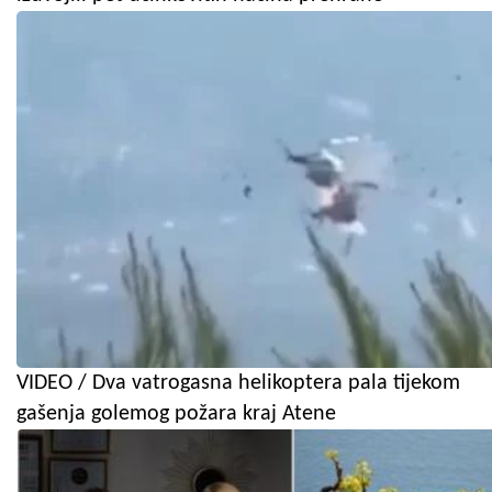
VIDEO / Dva vatrogasna helikoptera pala tijekom
gašenja golemog požara kraj Atene