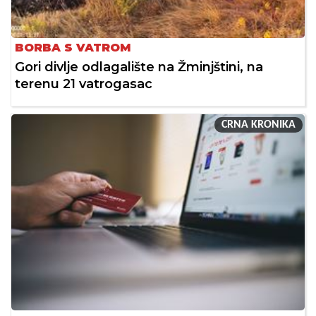
BORBA S VATROM
Gori divlje odlagalište na Žminjštini, na
terenu 21 vatrogasac
CRNA KRONIKA