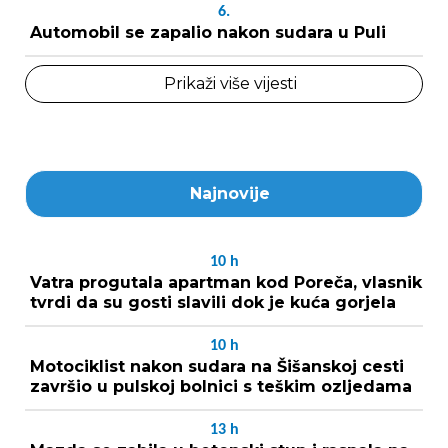
6.
Automobil se zapalio nakon sudara u Puli
Prikaži više vijesti
Najnovije
10
h
Vatra progutala apartman kod Poreča, vlasnik
tvrdi da su gosti slavili dok je kuća gorjela
10
h
Motociklist nakon sudara na Šišanskoj cesti
završio u pulskoj bolnici s teškim ozljedama
13
h