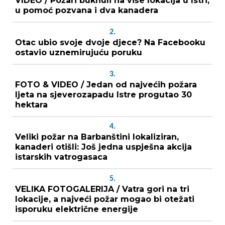
VIDEO / Požari buknuli na više lokacija u Istri,
u pomoć pozvana i dva kanadera
2.
Otac ubio svoje dvoje djece? Na Facebooku
ostavio uznemirujuću poruku
3.
FOTO & VIDEO / Jedan od najvećih požara
ljeta na sjeverozapadu Istre progutao 30
hektara
4.
Veliki požar na Barbanštini lokaliziran,
kanaderi otišli: Još jedna uspješna akcija
istarskih vatrogasaca
5.
VELIKA FOTOGALERIJA / Vatra gori na tri
lokacije, a najveći požar mogao bi otežati
isporuku električne energije