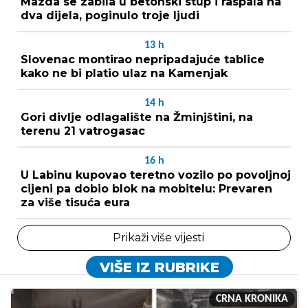
Mazda se zabila u betonski stup i raspala na
dva dijela, poginulo troje ljudi
13
h
Slovenac montirao nepripadajuće tablice
kako ne bi platio ulaz na Kamenjak
14
h
Gori divlje odlagalište na Žminjštini, na
terenu 21 vatrogasac
16
h
U Labinu kupovao teretno vozilo po povoljnoj
cijeni pa dobio blok na mobitelu: Prevaren
za više tisuća eura
Prikaži više vijesti
VIŠE IZ RUBRIKE
CRNA KRONIKA