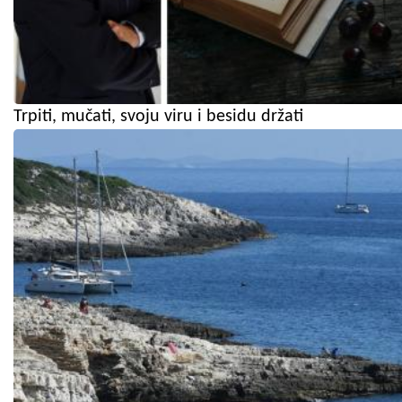
Trpiti, mučati, svoju viru i besidu držati