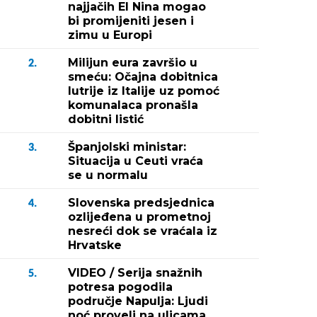
najjačih El Nina mogao
bi promijeniti jesen i
zimu u Europi
Milijun eura završio u
2.
smeću: Očajna dobitnica
lutrije iz Italije uz pomoć
komunalaca pronašla
dobitni listić
Španjolski ministar:
3.
Situacija u Ceuti vraća
se u normalu
Slovenska predsjednica
4.
ozlijeđena u prometnoj
nesreći dok se vraćala iz
Hrvatske
VIDEO / Serija snažnih
5.
potresa pogodila
područje Napulja: Ljudi
noć proveli na ulicama