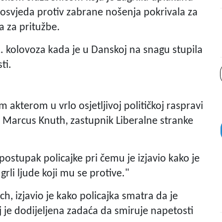
osvjeda protiv zabrane nošenja pokrivala za
la za pritužbe.
1. kolovoza kada je u Danskoj na snagu stupila
ti.
im akterom u vrlo osjetljivoj političkoj raspravi
je Marcus Knuth, zastupnik Liberalne stranke
postupak policajke pri čemu je izjavio kako je
rli ljude koji mu se protive."
ch, izjavio je kako policajka smatra da je
j je dodijeljena zadaća da smiruje napetosti