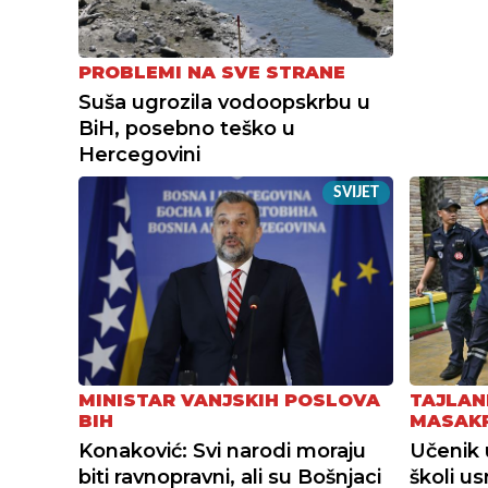
PROBLEMI NA SVE STRANE
Suša ugrozila vodoopskrbu u
BiH, posebno teško u
Hercegovini
SVIJET
MINISTAR VANJSKIH POSLOVA
TAJLAN
BIH
MASAK
Konaković: Svi narodi moraju
Učenik 
biti ravnopravni, ali su Bošnjaci
školi u