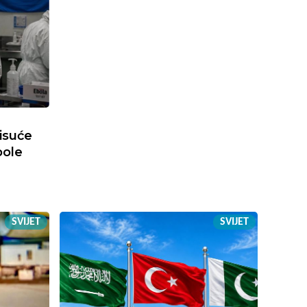
tisuće
bole
SVIJET
SVIJET