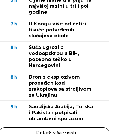
Cijene hrane u srpnju na
5
h
najvišoj razini u tri i pol
godine
U Kongu više od četiri
7
h
tisuće potvrđenih
slučajeva ebole
Suša ugrozila
8
h
vodoopskrbu u BiH,
posebno teško u
Hercegovini
Dron s eksplozivom
8
h
pronađen kod
zrakoplova sa streljivom
za Ukrajinu
Saudijska Arabija, Turska
9
h
i Pakistan potpisali
obrambeni sporazum
Prikaži više vijesti