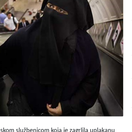
ijskom službenicom koja je zagrlila uplakanu