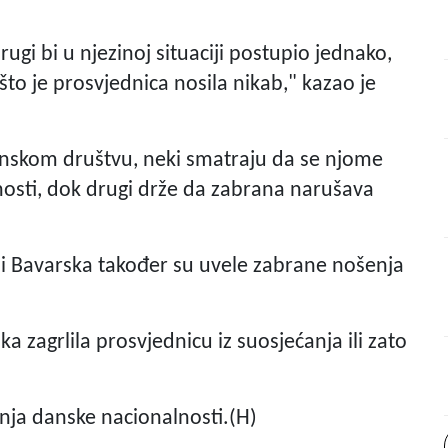
drugi bi u njezinoj situaciji postupio jednako,
to je prosvjednica nosila nikab," kazao je
anskom društvu, neki smatraju da se njome
osti, dok drugi drže da zabrana narušava
 i Bavarska također su uvele zabrane nošenja
jka zagrlila prosvjednicu iz suosjećanja ili zato
lkinja danske nacionalnosti.(H)