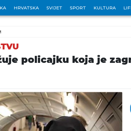
IKA
HRVATSKA
SVIJET
SPORT
KULTURA
LI
M
ŠTVU
žuje policajku koja je zag