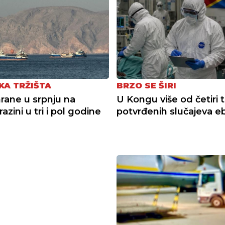
KA TRŽIŠTA
BRZO SE ŠIRI
hrane u srpnju na
U Kongu više od četiri 
 razini u tri i pol godine
potvrđenih slučajeva e