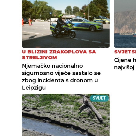
U BLIZINI ZRAKOPLOVA SA
SVJETS
STRELJIVOM
Cijene 
Njemačko nacionalno
najvišoj
sigurnosno vijeće sastalo se
zbog incidenta s dronom u
Leipzigu
SVIJET