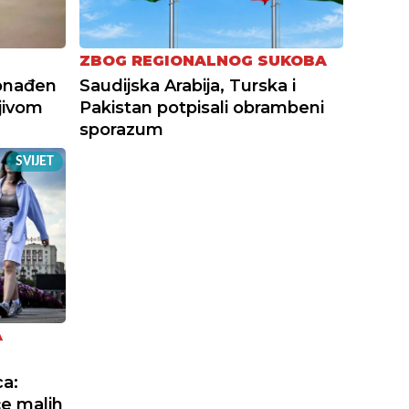
ZBOG REGIONALNOG SUKOBA
onađen
Saudijska Arabija, Turska i
jivom
Pakistan potpisali obrambeni
sporazum
SVIJET
A
a:
će malih