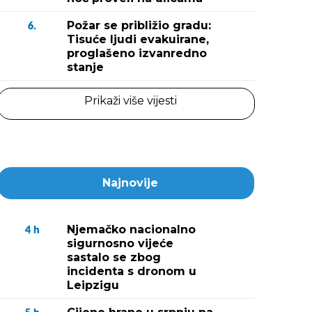
Požar se približio gradu:
6.
Tisuće ljudi evakuirane,
proglašeno izvanredno
stanje
Prikaži više vijesti
Najnovije
Njemačko nacionalno
4
h
sigurnosno vijeće
sastalo se zbog
incidenta s dronom u
Leipzigu