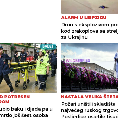
ALARM U LEIPZIGU
Dron s eksplozivom pr
kod zrakoplova sa strel
za Ukrajinu
SVIJET
D POTRESEN
NASTALA VELIKA ŠTET
ROM
Požari uništili skladišta
ubio baku i djeda pa u
najvećeg ruskog trgovc
smrtio još šest osoba
Posljedice osjetile tisu