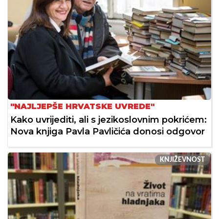
"NAJLJEPŠE HRVATSKE UVREDE"
Kako uvrijediti, ali s jezikoslovnim pokrićem:
Nova knjiga Pavla Pavličića donosi odgovor
KNJIŽEVNOST