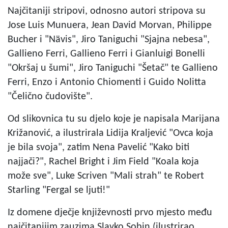
Najčitaniji stripovi, odnosno autori stripova su
Jose Luis Munuera, Jean David Morvan, Philippe
Bucher i "Nävis", Jiro Taniguchi "Sjajna nebesa",
Gallieno Ferri, Gallieno Ferri i Gianluigi Bonelli
"Okršaj u šumi", Jiro Taniguchi "Šetač" te Gallieno
Ferri, Enzo i Antonio Chiomenti i Guido Nolitta
"Čelično čudovište".
Od slikovnica tu su djelo koje je napisala Marijana
Križanović, a ilustrirala Lidija Kraljević "Ovca koja
je bila svoja", zatim Nena Pavelić "Kako biti
najjači?", Rachel Bright i Jim Field "Koala koja
može sve", Luke Scriven "Mali strah" te Robert
Starling "Fergal se ljuti!"
Iz domene dječje književnosti prvo mjesto među
najčitanijim zauzima Slavko Sobin (ilustrirao