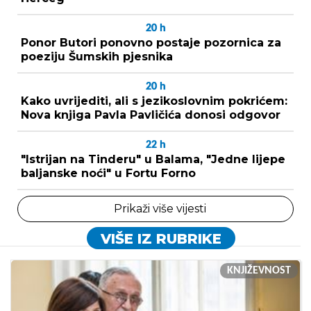
20
h
Ponor Butori ponovno postaje pozornica za
poeziju Šumskih pjesnika
20
h
Kako uvrijediti, ali s jezikoslovnim pokrićem:
Nova knjiga Pavla Pavličića donosi odgovor
22
h
"Istrijan na Tinderu" u Balama, "Jedne lijepe
baljanske noći" u Fortu Forno
Prikaži više vijesti
VIŠE IZ RUBRIKE
KNJIŽEVNOST