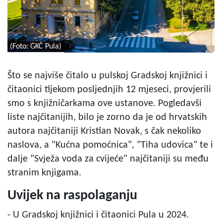
(Foto: GKČ Pula)
Što se najviše čitalo u pulskoj Gradskoj knjižnici i
čitaonici tijekom posljednjih 12 mjeseci, provjerili
smo s knjižničarkama ove ustanove. Pogledavši
liste najčitanijih, bilo je zorno da je od hrvatskih
autora najčitaniji Kristian Novak, s čak nekoliko
naslova, a "Kućna pomoćnica", "Tiha udovica" te i
dalje "Svježa voda za cvijeće" najčitaniji su među
stranim knjigama.
Uvijek na raspolaganju
- U Gradskoj knjižnici i čitaonici Pula u 2024.