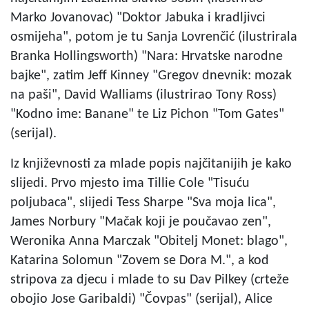
Marko Jovanovac) "Doktor Jabuka i kradljivci
osmijeha", potom je tu Sanja Lovrenčić (ilustrirala
Branka Hollingsworth) "Nara: Hrvatske narodne
bajke", zatim Jeff Kinney "Gregov dnevnik: mozak
na paši", David Walliams (ilustrirao Tony Ross)
"Kodno ime: Banane" te Liz Pichon "Tom Gates"
(serijal).
Iz književnosti za mlade popis najčitanijih je kako
slijedi. Prvo mjesto ima Tillie Cole "Tisuću
poljubaca", slijedi Tess Sharpe "Sva moja lica",
James Norbury "Mačak koji je poučavao zen",
Weronika Anna Marczak "Obitelj Monet: blago",
Katarina Solomun "Zovem se Dora M.", a kod
stripova za djecu i mlade to su Dav Pilkey (crteže
obojio Jose Garibaldi) "Čovpas" (serijal), Alice