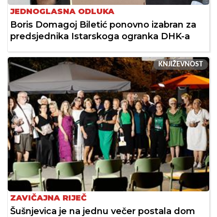
JEDNOGLASNA ODLUKA
Boris Domagoj Biletić ponovno izabran za
predsjednika Istarskoga ogranka DHK-a
KNJIŽEVNOST
ZAVIČAJNA RIJEČ
Šušnjevica je na jednu večer postala dom