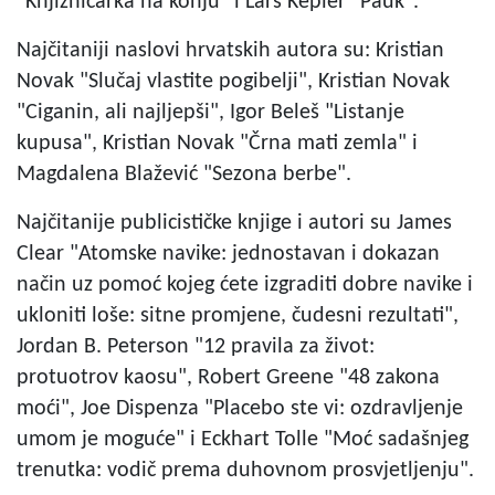
"Knjižničarka na konju" i Lars Kepler "Pauk".
Najčitaniji naslovi hrvatskih autora su: Kristian
Novak "Slučaj vlastite pogibelji", Kristian Novak
"Ciganin, ali najljepši", Igor Beleš "Listanje
kupusa", Kristian Novak "Črna mati zemla" i
Magdalena Blažević "Sezona berbe".
Najčitanije publicističke knjige i autori su James
Clear "Atomske navike: jednostavan i dokazan
način uz pomoć kojeg ćete izgraditi dobre navike i
ukloniti loše: sitne promjene, čudesni rezultati",
Jordan B. Peterson "12 pravila za život:
protuotrov kaosu", Robert Greene "48 zakona
moći", Joe Dispenza "Placebo ste vi: ozdravljenje
umom je moguće" i Eckhart Tolle "Moć sadašnjeg
trenutka: vodič prema duhovnom prosvjetljenju".