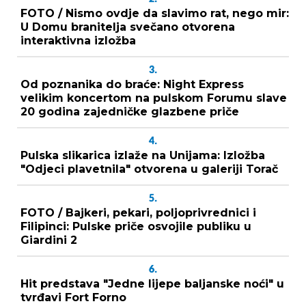
FOTO / Nismo ovdje da slavimo rat, nego mir:
U Domu branitelja svečano otvorena
interaktivna izložba
3.
Od poznanika do braće: Night Express
velikim koncertom na pulskom Forumu slave
20 godina zajedničke glazbene priče
4.
Pulska slikarica izlaže na Unijama: Izložba
"Odjeci plavetnila" otvorena u galeriji Torač
5.
FOTO / Bajkeri, pekari, poljoprivrednici i
Filipinci: Pulske priče osvojile publiku u
Giardini 2
6.
Hit predstava "Jedne lijepe baljanske noći" u
tvrđavi Fort Forno