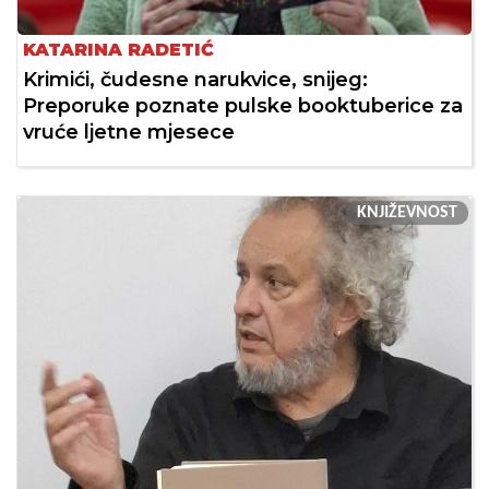
KATARINA RADETIĆ
Krimići, čudesne narukvice, snijeg:
Preporuke poznate pulske booktuberice za
vruće ljetne mjesece
KNJIŽEVNOST