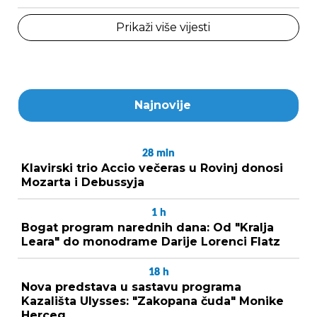
Prikaži više vijesti
Najnovije
28
min
Klavirski trio Accio večeras u Rovinj donosi
Mozarta i Debussyja
1
h
Bogat program narednih dana: Od "Kralja
Leara" do monodrame Darije Lorenci Flatz
18
h
Nova predstava u sastavu programa
Kazališta Ulysses: "Zakopana čuda" Monike
Herceg