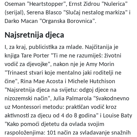
Oseman "Heartstopper", Ernst Zidrou "Nulerica"
(serijal), Serena Blasco "Slučaj nestalog markiza" i
Darko Macan "Organska Borovnica".
Najsretnija djeca
I, za kraj, publicistika za mlade. Najčitanija je
knjiga Tare Porter "Ti me ne razumiješ: životni
vodič za djevojke", nakon nje je Amy Morin
"Trinaest stvari koje mentalno jaki roditelji ne
čine", Rina Mae Acosta i Michele Hutchison
"Najsretnija djeca na svijetu: odgoj djece na
nizozemski način", Julia Palmarola "Svakodnevno
uz Montessori metodu: praktičan vodič kroz
aktivnosti za djecu od 4 do 8 godina" i Louise Baty
"Kako pomoći djetetu da ovlada svojim
raspoloženjima: 101 način za svladavanje snažnih