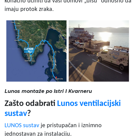
konačno učiniti da vaši domovi „dišu“ odnosno da
imaju protok zraka.
Lunos montaže po Istri I Kvarneru
Zašto odabrati
Lunos ventilacijski
sustav
?
LUNOS sustav
je pristupačan i iznimno
jednostavan za instalaciju.