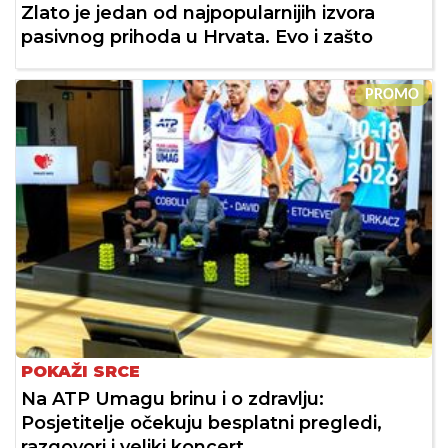
Zlato je jedan od najpopularnijih izvora
pasivnog prihoda u Hrvata. Evo i zašto
PROMO
POKAŽI SRCE
Na ATP Umagu brinu i o zdravlju:
Posjetitelje očekuju besplatni pregledi,
razgovori i veliki koncert