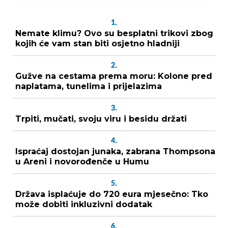
1.
Nemate klimu? Ovo su besplatni trikovi zbog
kojih će vam stan biti osjetno hladniji
2.
Gužve na cestama prema moru: Kolone pred
naplatama, tunelima i prijelazima
3.
Trpiti, mučati, svoju viru i besidu držati
4.
Ispraćaj dostojan junaka, zabrana Thompsona
u Areni i novorođenče u Humu
5.
Država isplaćuje do 720 eura mjesečno: Tko
može dobiti inkluzivni dodatak
6.