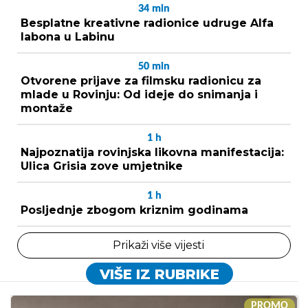
34
min
Besplatne kreativne radionice udruge Alfa
labona u Labinu
50
min
Otvorene prijave za filmsku radionicu za
mlade u Rovinju: Od ideje do snimanja i
montaže
1
h
Najpoznatija rovinjska likovna manifestacija:
Ulica Grisia zove umjetnike
1
h
Posljednje zbogom kriznim godinama
Prikaži više vijesti
VIŠE IZ RUBRIKE
PROMO