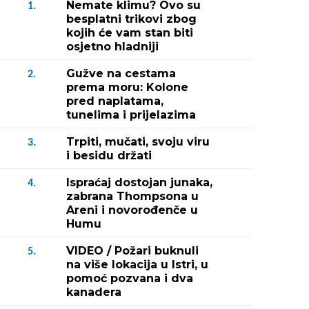
Nemate klimu? Ovo su
1.
besplatni trikovi zbog
kojih će vam stan biti
osjetno hladniji
Gužve na cestama
2.
prema moru: Kolone
pred naplatama,
tunelima i prijelazima
Trpiti, mučati, svoju viru
3.
i besidu držati
Ispraćaj dostojan junaka,
4.
zabrana Thompsona u
Areni i novorođenče u
Humu
VIDEO / Požari buknuli
5.
na više lokacija u Istri, u
pomoć pozvana i dva
kanadera