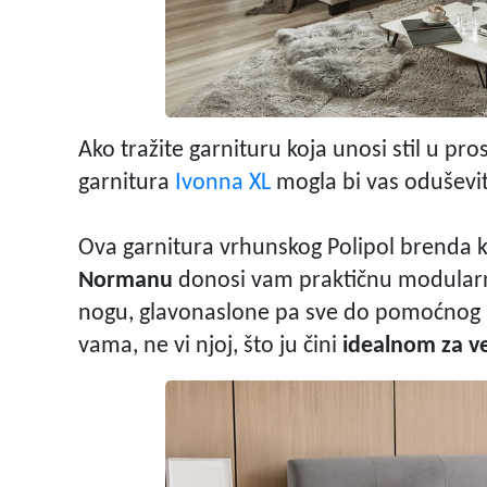
Ako tražite garnituru koja unosi stil u pro
garnitura
Ivonna XL
mogla bi vas oduševit
Ova garnitura vrhunskog Polipol brenda k
Normanu
donosi vam praktičnu modularnos
nogu, glavonaslone pa sve do pomoćnog le
vama, ne vi njoj, što ju čini
idealnom za več