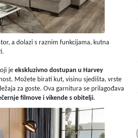
stor, a dolazi s raznim funkcijama, kutna
i.
oji je
ekskluzivno dostupan u Harvey
t. Možete birati kut, visinu sjedišta, vrste
žaja za goste. Ova garnitura se prilagođava
ernje filmove i vikende s obitelji.