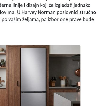
rne linije i dizajn koji će izgledati jednako
ndovima. U Harvey Norman poslovnici
stručno
t
po vašim željama, pa izbor one prave bude