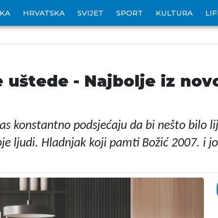
IKA
HRVATSKA
SVIJET
SPORT
KULTURA
LI
e uštede - Najbolje iz n
s konstantno podsjećaju da bi nešto bilo lij
oje ljudi. Hladnjak koji pamti Božić 2007. i 