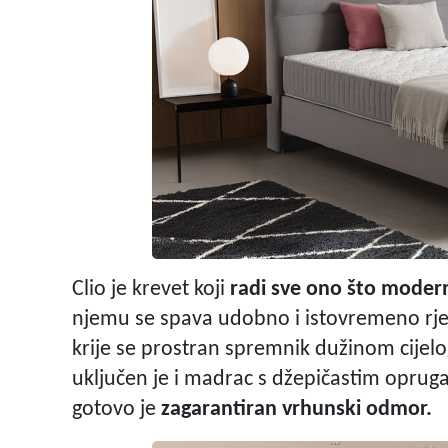
Clio je krevet koji
radi sve ono što modern
njemu se spava udobno i istovremeno r
krije se prostran spremnik dužinom cijel
uključen je i madrac s džepičastim oprug
gotovo je
zagarantiran vrhunski odmor.