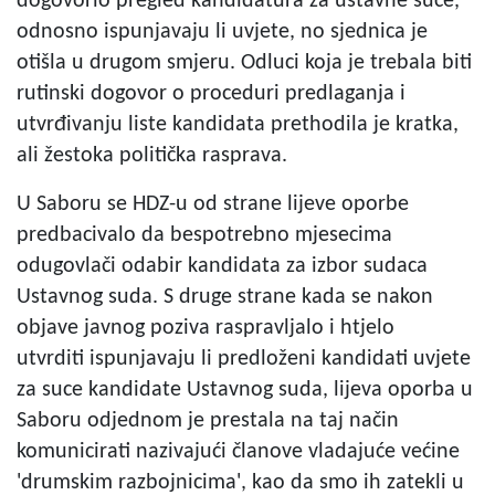
dogovorio pregled kandidatura za ustavne suce,
odnosno ispunjavaju li uvjete, no sjednica je
otišla u drugom smjeru. Odluci koja je trebala biti
rutinski dogovor o proceduri predlaganja i
utvrđivanju liste kandidata prethodila je kratka,
ali žestoka politička rasprava.
U Saboru se HDZ-u od strane lijeve oporbe
predbacivalo da bespotrebno mjesecima
odugovlači odabir kandidata za izbor sudaca
Ustavnog suda. S druge strane kada se nakon
objave javnog poziva raspravljalo i htjelo
utvrditi ispunjavaju li predloženi kandidati uvjete
za suce kandidate Ustavnog suda, lijeva oporba u
Saboru odjednom je prestala na taj način
komunicirati nazivajući članove vladajuće većine
'drumskim razbojnicima', kao da smo ih zatekli u