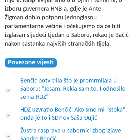
mjera. Raspravljali smo o brojnim temama, o
izboru guvernera HNB-a, gdje je Ante
Žigman dobio potporu jednoglasnu
parlamentarne većine i očekujemo da će biti
izglasan sljedeći tjedan u Saboru, rekao je Bačić
nakon sastanka najviših stranačkih tijela.
Povezane vijesti
Benčić potvrdila što je promrmljala u
Saboru: "Jesam. Rekla sam to. I odnosilo
se na HDZ"
HDZ uzvratio Benčić: Ako smo mi "stoka",
onda je to i SDP-ov Saša Đujić
Žustra rasprava u sabornici zbog izjave
Sandre Benčić