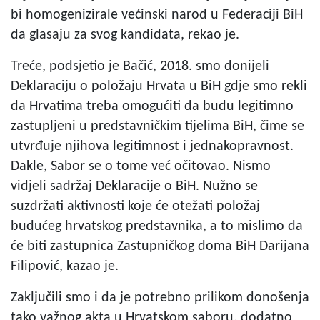
bi homogenizirale većinski narod u Federaciji BiH
da glasaju za svog kandidata, rekao je.
Treće, podsjetio je Bačić, 2018. smo donijeli
Deklaraciju o položaju Hrvata u BiH gdje smo rekli
da Hrvatima treba omogućiti da budu legitimno
zastupljeni u predstavničkim tijelima BiH, čime se
utvrđuje njihova legitimnost i jednakopravnost.
Dakle, Sabor se o tome već očitovao. Nismo
vidjeli sadržaj Deklaracije o BiH. Nužno se
suzdržati aktivnosti koje će otežati položaj
budućeg hrvatskog predstavnika, a to mislimo da
će biti zastupnica Zastupničkog doma BiH Darijana
Filipović, kazao je.
Zaključili smo i da je potrebno prilikom donošenja
tako važnog akta u Hrvatskom saboru, dodatno