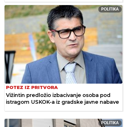
POLITIKA
POTEZ IZ PRITVORA
Vižintin predložio izbacivanje osoba pod
istragom USKOK-a iz gradske javne nabave
POLITIKA