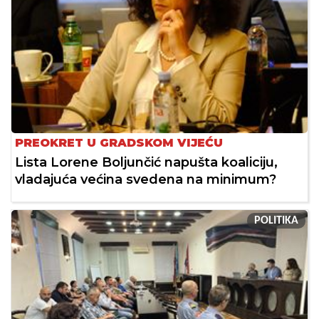
PREOKRET U GRADSKOM VIJEĆU
Lista Lorene Boljunčić napušta koaliciju,
vladajuća većina svedena na minimum?
POLITIKA