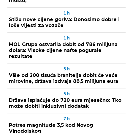
mostu,
1
h
Stižu nove cijene goriva: Donosimo dobre i
loše vijesti za vozače
1
h
MOL Grupa ostvarila dobit od 786 milijuna
dolara: Visoke cijene nafte pogurale
rezultate
5
h
Više od 200 tisuća branitelja dobit će veće
mirovine, država izdvaja 88,5 milijuna eura
5
h
Država isplaćuje do 720 eura mjesečno: Tko
može dobiti inkluzivni dodatak
7
h
Potres magnitude 3,5 kod Novog
Vinodolskog