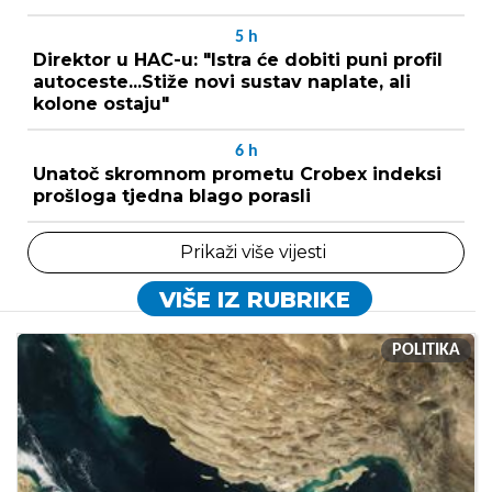
5
h
Direktor u HAC-u: "Istra će dobiti puni profil
autoceste...Stiže novi sustav naplate, ali
kolone ostaju"
6
h
Unatoč skromnom prometu Crobex indeksi
prošloga tjedna blago porasli
Prikaži više vijesti
VIŠE IZ RUBRIKE
POLITIKA