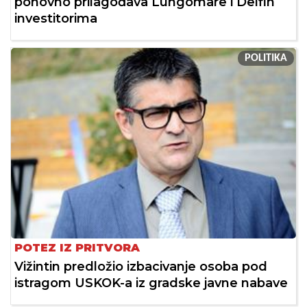
ponovno prilagođava Lungomare i Delfin
investitorima
POLITIKA
POTEZ IZ PRITVORA
Vižintin predložio izbacivanje osoba pod
istragom USKOK-a iz gradske javne nabave