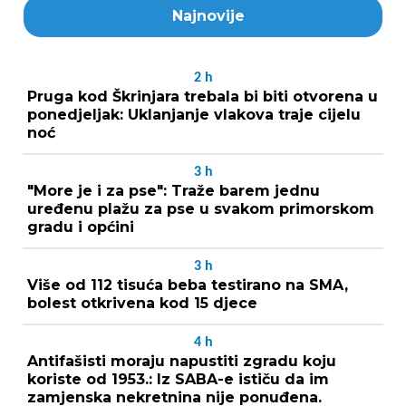
Najnovije
2
h
Pruga kod Škrinjara trebala bi biti otvorena u
ponedjeljak: Uklanjanje vlakova traje cijelu
noć
3
h
"More je i za pse": Traže barem jednu
uređenu plažu za pse u svakom primorskom
gradu i općini
3
h
Više od 112 tisuća beba testirano na SMA,
bolest otkrivena kod 15 djece
4
h
Antifašisti moraju napustiti zgradu koju
koriste od 1953.: Iz SABA-e ističu da im
zamjenska nekretnina nije ponuđena.