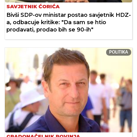
SAVJETNIK ĆORIĆA
Bivši SDP-ov ministar postao savjetnik HDZ-
a, odbacuje kritike: "Da sam se htio
prodavati, prodao bih se 90-ih"
POLITIKA
GRADONAČELNIK ROVINJA