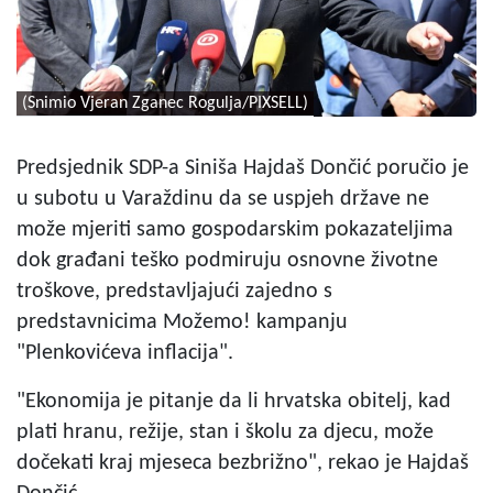
(Snimio Vjeran Zganec Rogulja/PIXSELL)
Predsjednik SDP-a Siniša Hajdaš Dončić poručio je
u subotu u Varaždinu da se uspjeh države ne
može mjeriti samo gospodarskim pokazateljima
dok građani teško podmiruju osnovne životne
troškove, predstavljajući zajedno s
predstavnicima Možemo! kampanju
"Plenkovićeva inflacija".
"Ekonomija je pitanje da li hrvatska obitelj, kad
plati hranu, režije, stan i školu za djecu, može
dočekati kraj mjeseca bezbrižno", rekao je Hajdaš