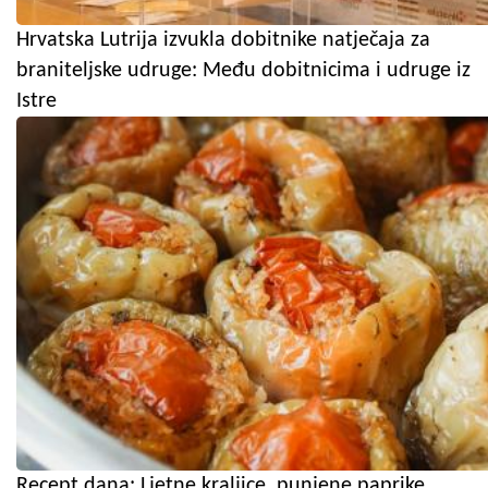
Hrvatska Lutrija izvukla dobitnike natječaja za
braniteljske udruge: Među dobitnicima i udruge iz
Istre
Recept dana: Ljetne kraljice, punjene paprike