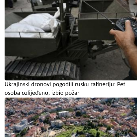
Ukrajinski dronovi pogodili rusku rafineriju: Pet
osoba ozlijeđeno, izbio požar