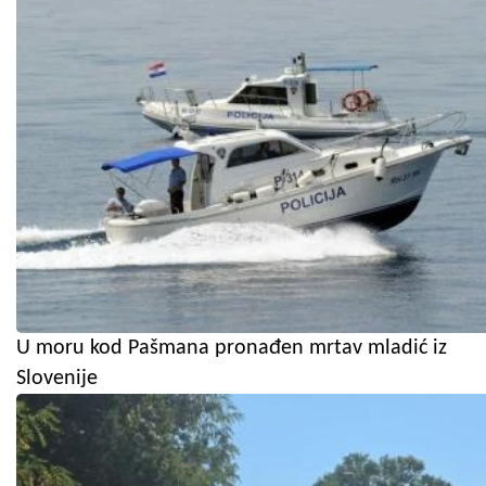
U moru kod Pašmana pronađen mrtav mladić iz
Slovenije