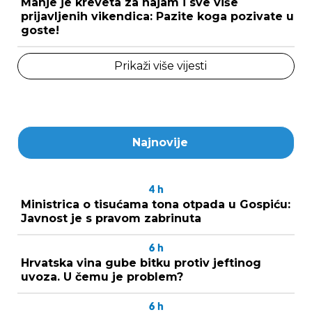
Manje je kreveta za najam i sve više
prijavljenih vikendica: Pazite koga pozivate u
goste!
Prikaži više vijesti
Najnovije
4
h
Ministrica o tisućama tona otpada u Gospiću:
Javnost je s pravom zabrinuta
6
h
Hrvatska vina gube bitku protiv jeftinog
uvoza. U čemu je problem?
6
h