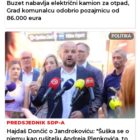
Buzet nabavlja električni kamion za otpad,
Grad komunalcu odobrio pozajmicu od
86.000 eura
POLITIKA
PREDSJEDNIK SDP-A
Hajdaš Dončić o Jandrokoviću: "Šuška se o
njemu kao rušitelju Andreja Plenkovića, to