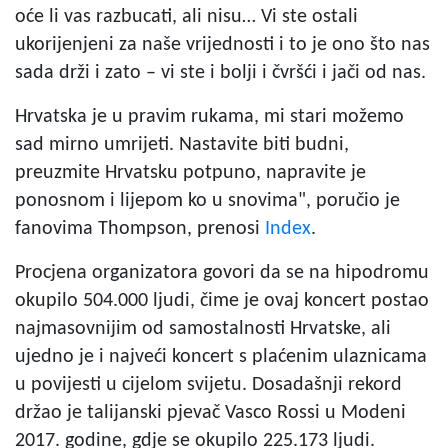
oće li vas razbucati, ali nisu… Vi ste ostali
ukorijenjeni za naše vrijednosti i to je ono što nas
sada drži i zato – vi ste i bolji i čvršći i jači od nas.
Hrvatska je u pravim rukama, mi stari možemo
sad mirno umrijeti. Nastavite biti budni,
preuzmite Hrvatsku potpuno, napravite je
ponosnom i lijepom ko u snovima", poručio je
fanovima Thompson, prenosi
Index
.
Procjena organizatora govori da se na hipodromu
okupilo 504.000 ljudi, čime je ovaj koncert postao
najmasovnijim od samostalnosti Hrvatske, ali
ujedno je i najveći koncert s plaćenim ulaznicama
u povijesti u cijelom svijetu. Dosadašnji rekord
držao je talijanski pjevač Vasco Rossi u Modeni
2017. godine, gdje se okupilo 225.173 ljudi.