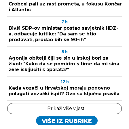
Crobexi pali uz rast prometa, u fokusu Končar
i Atlantic
7
h
Bivši SDP-ov ministar postao savjetnik HDZ-
a, odbacuje kritike: "Da sam se htio
prodavati, prodao bih se 90-ih"
8
h
Agonija obitelji čiji se sin u Irskoj bori za
život: "Kako da se pomirim s time da mi sina
žele isključiti s aparata?"
12
h
Kada vozači u Hrvatskoj moraju ponovno
polagati vozački ispit? Ovo su ključna pravila
Prikaži više vijesti
VIŠE IZ RUBRIKE