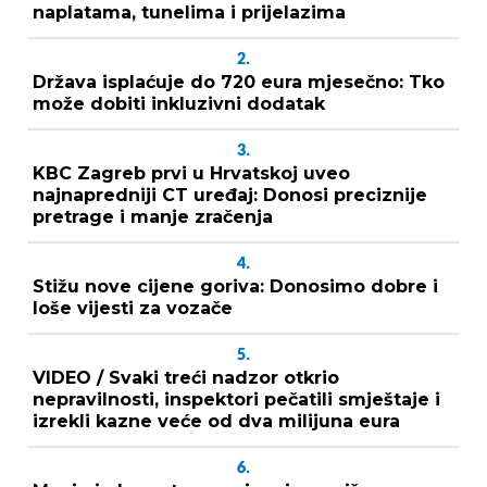
naplatama, tunelima i prijelazima
2.
Država isplaćuje do 720 eura mjesečno: Tko
može dobiti inkluzivni dodatak
3.
KBC Zagreb prvi u Hrvatskoj uveo
najnapredniji CT uređaj: Donosi preciznije
pretrage i manje zračenja
4.
Stižu nove cijene goriva: Donosimo dobre i
loše vijesti za vozače
5.
VIDEO / Svaki treći nadzor otkrio
nepravilnosti, inspektori pečatili smještaje i
izrekli kazne veće od dva milijuna eura
6.