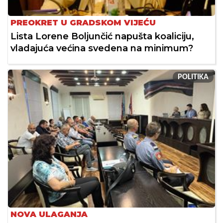
PREOKRET U GRADSKOM VIJEĆU
Lista Lorene Boljunčić napušta koaliciju,
vladajuća većina svedena na minimum?
POLITIKA
NOVA ULAGANJA