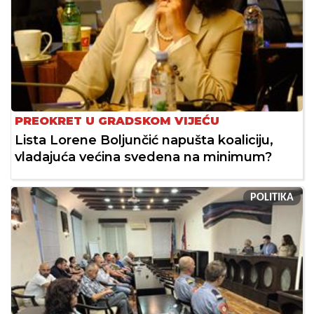
PREOKRET U GRADSKOM VIJEĆU
Lista Lorene Boljunčić napušta koaliciju,
vladajuća većina svedena na minimum?
POLITIKA