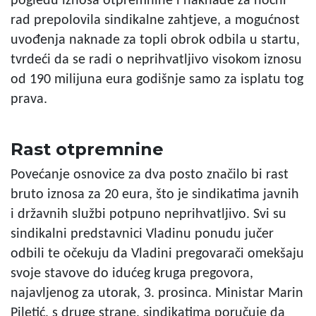
pogledu iznosa otpremnine i naknade za noćni
rad prepolovila sindikalne zahtjeve, a mogućnost
uvođenja naknade za topli obrok odbila u startu,
tvrdeći da se radi o neprihvatljivo visokom iznosu
od 190 milijuna eura godišnje samo za isplatu tog
prava.
Rast otpremnine
Povećanje osnovice za dva posto značilo bi rast
bruto iznosa za 20 eura, što je sindikatima javnih
i državnih službi potpuno neprihvatljivo. Svi su
sindikalni predstavnici Vladinu ponudu jučer
odbili te očekuju da Vladini pregovarači omekšaju
svoje stavove do idućeg kruga pregovora,
najavljenog za utorak, 3. prosinca. Ministar Marin
Piletić, s druge strane, sindikatima poručuje da