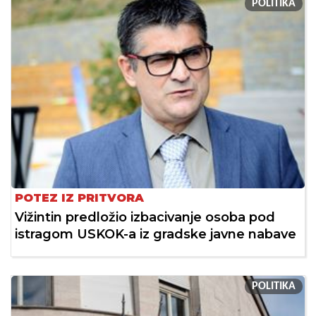
POLITIKA
POTEZ IZ PRITVORA
Vižintin predložio izbacivanje osoba pod
istragom USKOK-a iz gradske javne nabave
POLITIKA