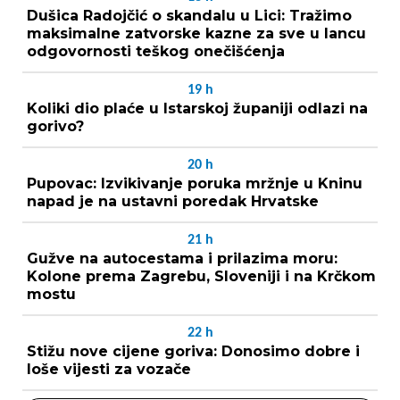
Dušica Radojčić o skandalu u Lici: Tražimo
maksimalne zatvorske kazne za sve u lancu
odgovornosti teškog onečišćenja
19
h
Koliki dio plaće u Istarskoj županiji odlazi na
gorivo?
20
h
Pupovac: Izvikivanje poruka mržnje u Kninu
napad je na ustavni poredak Hrvatske
21
h
Gužve na autocestama i prilazima moru:
Kolone prema Zagrebu, Sloveniji i na Krčkom
mostu
22
h
Stižu nove cijene goriva: Donosimo dobre i
loše vijesti za vozače