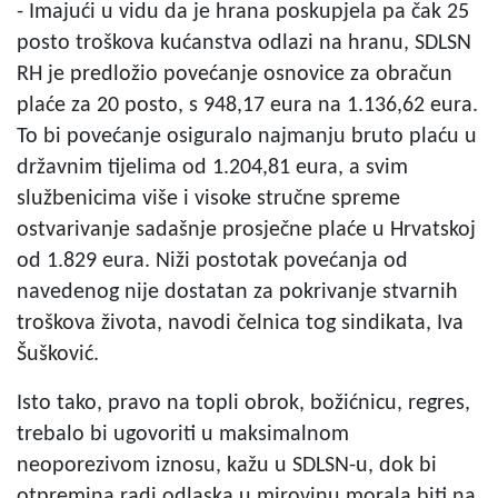
- Imajući u vidu da je hrana poskupjela pa čak 25
posto troškova kućanstva odlazi na hranu, SDLSN
RH je predložio povećanje osnovice za obračun
plaće za 20 posto, s 948,17 eura na 1.136,62 eura.
To bi povećanje osiguralo najmanju bruto plaću u
državnim tijelima od 1.204,81 eura, a svim
službenicima više i visoke stručne spreme
ostvarivanje sadašnje prosječne plaće u Hrvatskoj
od 1.829 eura. Niži postotak povećanja od
navedenog nije dostatan za pokrivanje stvarnih
troškova života, navodi čelnica tog sindikata, Iva
Šušković.
Isto tako, pravo na topli obrok, božićnicu, regres,
trebalo bi ugovoriti u maksimalnom
neoporezivom iznosu, kažu u SDLSN-u, dok bi
otpremina radi odlaska u mirovinu morala biti na