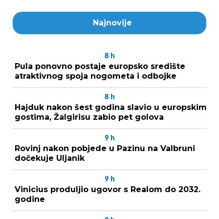
Najnovije
8
h
Pula ponovno postaje europsko središte
atraktivnog spoja nogometa i odbojke
8
h
Hajduk nakon šest godina slavio u europskim
gostima, Žalgirisu zabio pet golova
9
h
Rovinj nakon pobjede u Pazinu na Valbruni
dočekuje Uljanik
9
h
Vinicius produljio ugovor s Realom do 2032.
godine