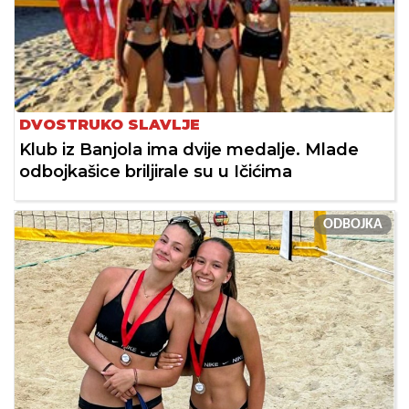
DVOSTRUKO SLAVLJE
Klub iz Banjola ima dvije medalje. Mlade
odbojkašice briljirale su u Ičićima
ODBOJKA