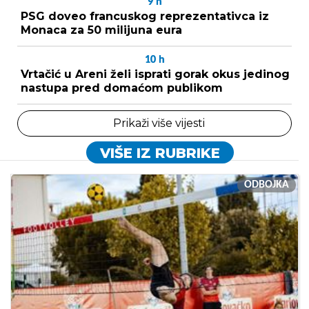
9
h
PSG doveo francuskog reprezentativca iz
Monaca za 50 milijuna eura
10
h
Vrtačić u Areni želi isprati gorak okus jedinog
nastupa pred domaćom publikom
Prikaži više vijesti
VIŠE IZ RUBRIKE
ODBOJKA