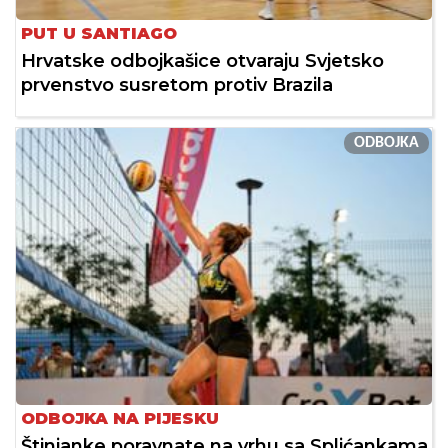
PUT U SANTIAGO
Hrvatske odbojkašice otvaraju Svjetsko
prvenstvo susretom protiv Brazila
ODBOJKA
ODBOJKA NA PIJESKU
Štinjanke poravnate na vrhu sa Splićankama