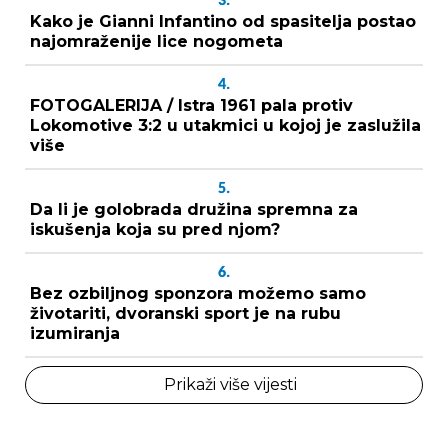
3.
Kako je Gianni Infantino od spasitelja postao
najomraženije lice nogometa
4.
FOTOGALERIJA / Istra 1961 pala protiv
Lokomotive 3:2 u utakmici u kojoj je zaslužila
više
5.
Da li je golobrada družina spremna za
iskušenja koja su pred njom?
6.
Bez ozbiljnog sponzora možemo samo
životariti, dvoranski sport je na rubu
izumiranja
Prikaži više vijesti