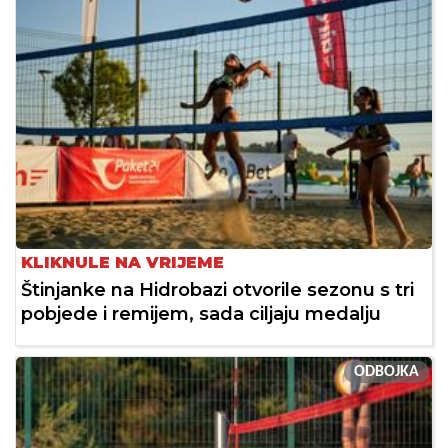
KLIKNULE NA VRIJEME
Štinjanke na Hidrobazi otvorile sezonu s tri
pobjede i remijem, sada ciljaju medalju
ODBOJKA