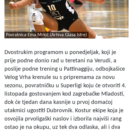
Povratnica Ema Mrkić (Arhiva Glasa Istre)
Dvostrukim programom u ponedjeljak, koji je
prije podne donio rad u teretani na Verudi, a
poslije podne trening u Pattinaggiju, odbojkašice
Velog Vrha krenule su s pripremama za novu
sezonu, povratničku u Superligi koju će otvoriti 4.
listopada gostovanjem kod zagrebačke Mladosti,
dok će tjedan dana kasnije u prvoj domaćoj
utakmici ugostiti Dubrovnik. Kostur ekipe koja je
osvojila prvoligaški naslov i izborila najviši rang
ostao je na okupu, uz tek dva odlaska, ali i dva