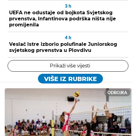
3
h
UEFA ne odustaje od bojkota Svjetskog
prvenstva, Infantinova podrška ništa nije
promijenila
4
h
Veslač Istre izborio polufinale Juniorskog
svjetskog prvenstva u Plovdivu
Prikaži više vijesti
VIŠE IZ RUBRIKE
ODBOJKA