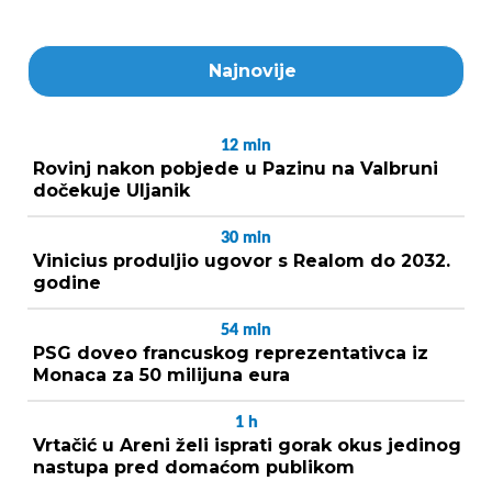
Najnovije
12
min
Rovinj nakon pobjede u Pazinu na Valbruni
dočekuje Uljanik
30
min
Vinicius produljio ugovor s Realom do 2032.
godine
54
min
PSG doveo francuskog reprezentativca iz
Monaca za 50 milijuna eura
1
h
Vrtačić u Areni želi isprati gorak okus jedinog
nastupa pred domaćom publikom