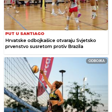
PUT U SANTIAGO
Hrvatske odbojkašice otvaraju Svjetsko
prvenstvo susretom protiv Brazila
ODBOJKA