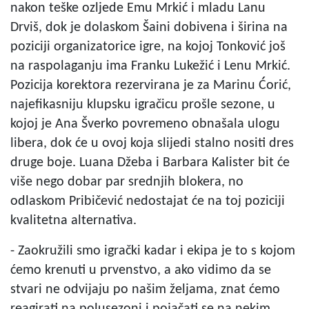
nakon teške ozljede Emu Mrkić i mladu Lanu
Drviš, dok je dolaskom Šaini dobivena i širina na
poziciji organizatorice igre, na kojoj Tonković još
na raspolaganju ima Franku Lukežić i Lenu Mrkić.
Pozicija korektora rezervirana je za Marinu Ćorić,
najefikasniju klupsku igračicu prošle sezone, u
kojoj je Ana Šverko povremeno obnašala ulogu
libera, dok će u ovoj koja slijedi stalno nositi dres
druge boje. Luana Džeba i Barbara Kalister bit će
više nego dobar par srednjih blokera, no
odlaskom Pribičević nedostajat će na toj poziciji
kvalitetna alternativa.
- Zaokružili smo igrački kadar i ekipa je to s kojom
ćemo krenuti u prvenstvo, a ako vidimo da se
stvari ne odvijaju po našim željama, znat ćemo