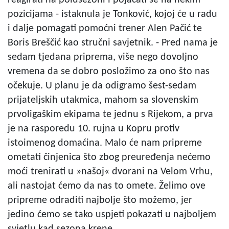
reagirati na polusezoni i pojačati se na nekim
pozicijama - istaknula je Tonković, kojoj će u radu
i dalje pomagati pomoćni trener Alen Pačić te
Boris Breščić kao stručni savjetnik. - Pred nama je
sedam tjedana priprema, više nego dovoljno
vremena da se dobro posložimo za ono što nas
očekuje. U planu je da odigramo šest-sedam
prijateljskih utakmica, mahom sa slovenskim
prvoligaškim ekipama te jednu s Rijekom, a prva
je na rasporedu 10. rujna u Kopru protiv
istoimenog domaćina. Malo će nam pripreme
ometati činjenica što zbog preuređenja nećemo
moći trenirati u »našoj« dvorani na Velom Vrhu,
ali nastojat ćemo da nas to omete. Želimo ove
pripreme odraditi najbolje što možemo, jer
jedino ćemo se tako uspjeti pokazati u najboljem