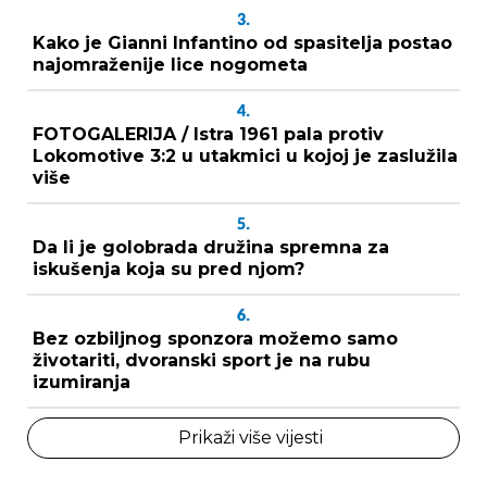
3.
Kako je Gianni Infantino od spasitelja postao
najomraženije lice nogometa
4.
FOTOGALERIJA / Istra 1961 pala protiv
Lokomotive 3:2 u utakmici u kojoj je zaslužila
više
5.
Da li je golobrada družina spremna za
iskušenja koja su pred njom?
6.
Bez ozbiljnog sponzora možemo samo
životariti, dvoranski sport je na rubu
izumiranja
Prikaži više vijesti