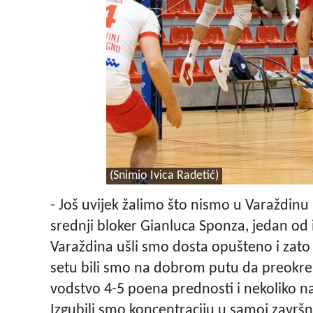
(Snimio Ivica Radetić)
- Još uvijek žalimo što nismo u Varaždinu u
srednji bloker Gianluca Sponza, jedan od i
Varaždina ušli smo dosta opušteno i zato 
setu bili smo na dobrom putu da preokren
vodstvo 4-5 poena prednosti i nekoliko na
Izgubili smo koncentraciju u samoj završni