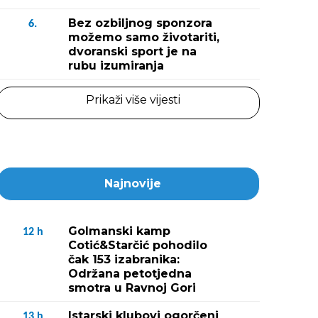
Bez ozbiljnog sponzora
6.
možemo samo životariti,
dvoranski sport je na
rubu izumiranja
Prikaži više vijesti
Najnovije
Golmanski kamp
12
h
Cotić&Starčić pohodilo
čak 153 izabranika:
Održana petotjedna
smotra u Ravnoj Gori
Istarski klubovi ogorčeni
13
h