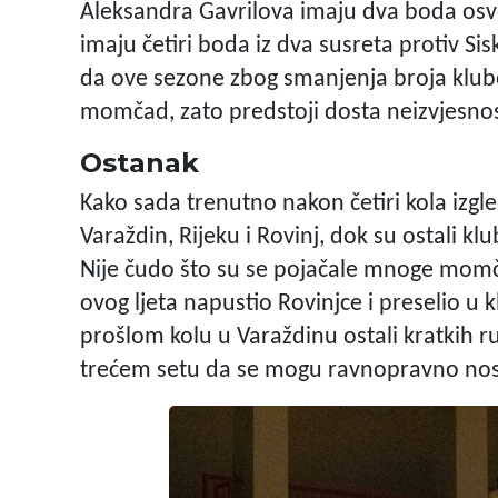
Aleksandra Gavrilova imaju dva boda osvoj
imaju četiri boda iz dva susreta protiv Si
da ove sezone zbog smanjenja broja klub
momčad, zato predstoji dosta neizvjesnosti
Ostanak
Kako sada trenutno nakon četiri kola izgled
Varaždin, Rijeku i Rovinj, dok su ostali kl
Nije čudo što su se pojačale mnoge momča
ovog ljeta napustio Rovinjce i preselio u 
prošlom kolu u Varaždinu ostali kratkih r
trećem setu da se mogu ravnopravno nositi