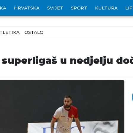
IKA
HRVATSKA
SVIJET
SPORT
KULTURA
LI
TLETIKA
OSTALO
 superligaš u nedjelju do