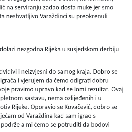
lić na serviranju zadao dosta muke jer smo
sta neshvatljivo Varaždinci su preokrenuli
, dolazi nezgodna Rijeka u susjedskom derbiju
redvidivi i neizvjesni do samog kraja. Dobro se
igrača i vjerujem da ćemo odigrati dobru
koje pravimo upravo kad se lomi rezultat. Ovaj
pletnom sastavu, nema ozlijeđenih i u
otiv Rijeke. Oporavio se Kovačević, dobro se
osjećam od Varaždina kad sam igrao s
 podrže a mi ćemo se potruditi da bodovi