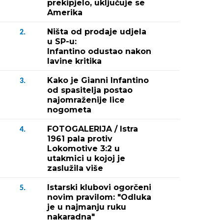
prekipjelo, uključuje se
Amerika
Ništa od prodaje udjela
2.
u SP-u:
Infantino odustao nakon
lavine kritika
Kako je Gianni Infantino
3.
od spasitelja postao
najomraženije lice
nogometa
FOTOGALERIJA / Istra
4.
1961 pala protiv
Lokomotive 3:2 u
utakmici u kojoj je
zaslužila više
Istarski klubovi ogorčeni
5.
novim pravilom: "Odluka
je u najmanju ruku
nakaradna"