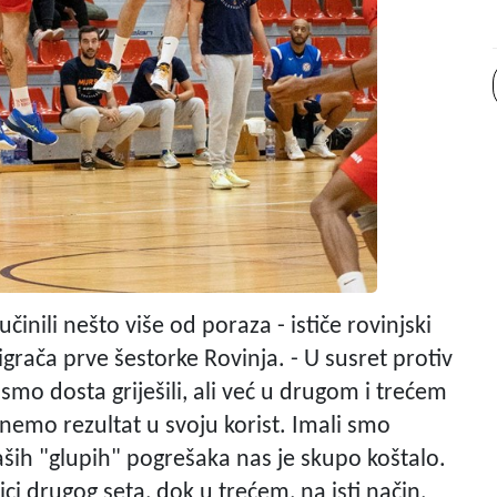
činili nešto više od poraza - ističe rovinjski
grača prve šestorke Rovinja. - U susret protiv
smo dosta griješili, ali već u drugom i trećem
emo rezultat u svoju korist. Imali smo
ših "glupih" pogrešaka nas je skupo koštalo.
ci drugog seta, dok u trećem, na isti način,