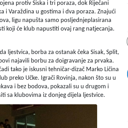
ena protiv Siska i tri poraza, dok Riječani
ska i Varaždina u gostima i dva poraza. Znajući
ova, ligu napušta samo posljednjeplasirana
 koji će klub napustiti ovaj rang natjecanja.
a ljestvica, borba za ostanak čeka Sisak, Split,
ubovi najavili borbu za doigravanje za prvaka.
di tako je iskusni tehničar-dizač Marko Ličina
klub preko Učke. Igrači Rovinja, nakon što su u
ukava i bez bodova, pokazali su u drugom i
 sa klubovima iz donjeg dijela ljestvice.