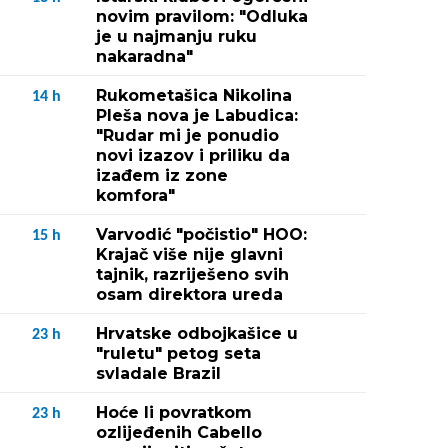
novim pravilom: "Odluka
je u najmanju ruku
nakaradna"
Rukometašica Nikolina
14
h
Pleša nova je Labudica:
"Rudar mi je ponudio
novi izazov i priliku da
izađem iz zone
komfora"
Varvodić "počistio" HOO:
15
h
Krajač više nije glavni
tajnik, razriješeno svih
osam direktora ureda
Hrvatske odbojkašice u
23
h
"ruletu" petog seta
svladale Brazil
Hoće li povratkom
23
h
ozlijeđenih Cabello