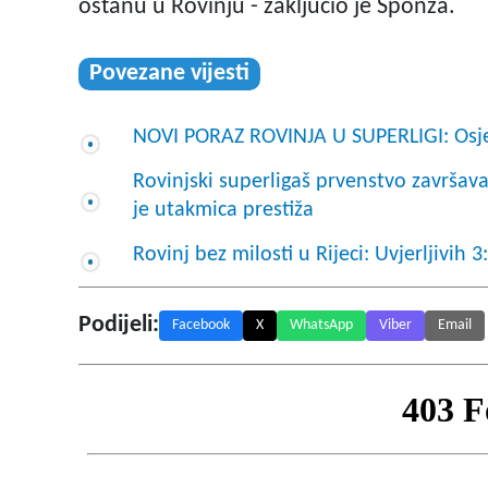
ostanu u Rovinju - zaključio je Sponza.
Povezane vijesti
NOVI PORAZ ROVINJA U SUPERLIGI: Osje
Rovinjski superligaš prvenstvo završav
je utakmica prestiža
Rovinj bez milosti u Rijeci: Uvjerljivih
Podijeli:
Facebook
X
WhatsApp
Viber
Email