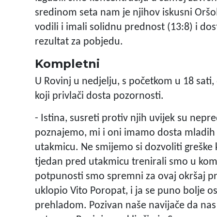
sredinom seta nam je njihov iskusni Oršo
vodili i imali solidnu prednost (13:8) i do
rezultat za pobjedu.
Kompletni
U Rovinj u nedjelju, s početkom u 18 sati
koji privlači dosta pozornosti.
- Istina, susreti protiv njih uvijek su nep
poznajemo, mi i oni imamo dosta mladih 
utakmicu. Ne smijemo si dozvoliti greške 
tjedan pred utakmicu trenirali smo u kom
potpunosti smo spremni za ovaj okršaj pr
uklopio Vito Poropat, i ja se puno bolje 
prehladom. Pozivan naše navijače da nas