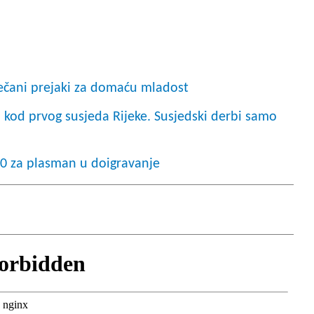
čani prejaki za domaću mladost
a kod prvog susjeda Rijeke. Susjedski derbi samo
 3:0 za plasman u doigravanje