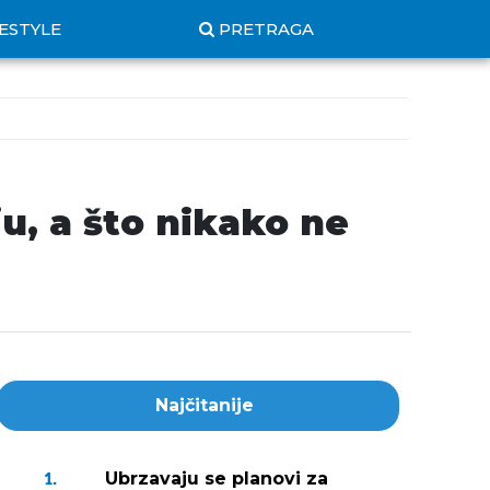
FESTYLE
PRETRAGA
u, a što nikako ne
Najčitanije
Ubrzavaju se planovi za
1.