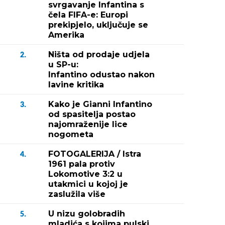
svrgavanje Infantina s
čela FIFA-e: Europi
prekipjelo, uključuje se
Amerika
Ništa od prodaje udjela
2.
u SP-u:
Infantino odustao nakon
lavine kritika
Kako je Gianni Infantino
3.
od spasitelja postao
najomraženije lice
nogometa
FOTOGALERIJA / Istra
4.
1961 pala protiv
Lokomotive 3:2 u
utakmici u kojoj je
zaslužila više
U nizu golobradih
5.
mladića s kojima pulski