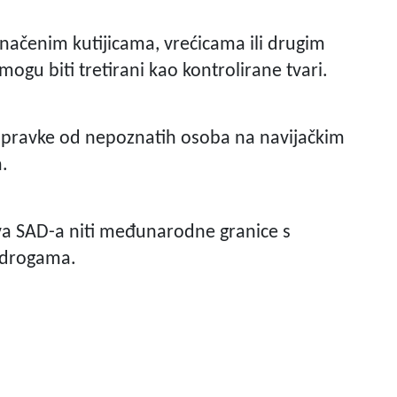
značenim kutijicama, vrećicama ili drugim
ogu biti tretirani kao kontrolirane tvari.
 pripravke od nepoznatih osoba na navijačkim
.
ava SAD-a niti međunarodne granice s
 drogama.