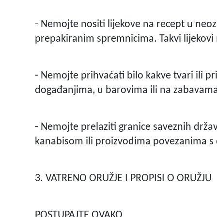
- Nemojte nositi lijekove na recept u neo
prepakiranim spremnicima. Takvi lijekovi m
- Nemojte prihvaćati bilo kakve tvari ili
događanjima, u barovima ili na zabavama
- Nemojte prelaziti granice saveznih drž
kanabisom ili proizvodima povezanima s
3. VATRENO ORUŽJE I PROPISI O ORUŽJU
POSTUPAJTE OVAKO