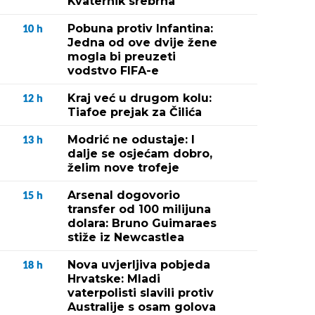
Kvaternik srebrna
Pobuna protiv Infantina:
10
h
Jedna od ove dvije žene
mogla bi preuzeti
vodstvo FIFA-e
Kraj već u drugom kolu:
12
h
Tiafoe prejak za Čilića
Modrić ne odustaje: I
13
h
dalje se osjećam dobro,
želim nove trofeje
Arsenal dogovorio
15
h
transfer od 100 milijuna
dolara: Bruno Guimaraes
stiže iz Newcastlea
Nova uvjerljiva pobjeda
18
h
Hrvatske: Mladi
vaterpolisti slavili protiv
Australije s osam golova