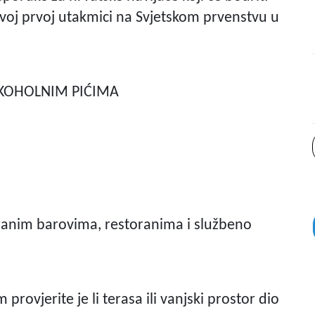
ovoj prvoj utakmici na Svjetskom prvenstvu u
LKOHOLNIM PIĆIMA
ciranim barovima, restoranima i službeno
rovjerite je li terasa ili vanjski prostor dio