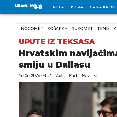
PULA
ISTRA
CRNA KRON
NOGOMET
KOŠARKA
RUKOMET
TENIS
A
UPUTE IZ TEKSASA
Hrvatskim navijačima
smiju u Dallasu
16.06.2026 08:21
| Autor: Portal Novi list