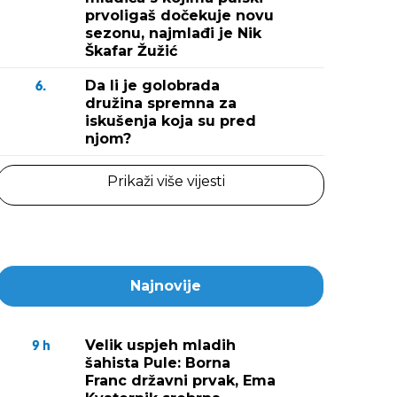
prvoligaš dočekuje novu
sezonu, najmlađi je Nik
Škafar Žužić
Da li je golobrada
6.
družina spremna za
iskušenja koja su pred
njom?
Prikaži više vijesti
Najnovije
Velik uspjeh mladih
9
h
šahista Pule: Borna
Franc državni prvak, Ema