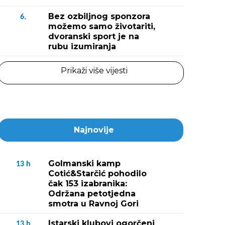
Bez ozbiljnog sponzora
6.
možemo samo životariti,
dvoranski sport je na
rubu izumiranja
Prikaži više vijesti
Najnovije
Golmanski kamp
13
h
Cotić&Starčić pohodilo
čak 153 izabranika:
Održana petotjedna
smotra u Ravnoj Gori
Istarski klubovi ogorčeni
13
h