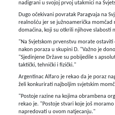
nadigrani u svojoj prvoj utakmici na Svje
Dugo očekivani povratak Paragvaja na Svj
realnošću jer se južnoamerička momčad m
domaćina, koji su otkrili njihove slabosti 
"Na Svjetskom prvenstvu morate ostaviti 
nakon poraza u skupini D. "Važno je donoš
"Sjedinjene Države su pobijedile s apso
taktički, tehnički i fizički."
Argentinac Alfaro je rekao da je poraz na
želi konkurirati najboljim svjetskim mom
"Postoje razine na kojima obrambena organ
rekao je. "Postoje stvari koje još moramo u
napredovati u ovom natjecanju."