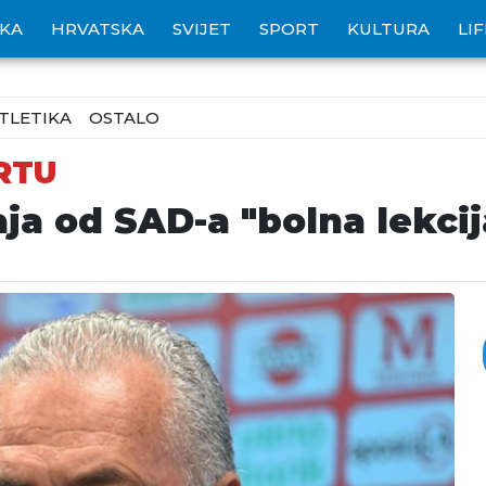
IKA
HRVATSKA
SVIJET
SPORT
KULTURA
LI
TLETIKA
OSTALO
RTU
ja od SAD-a "bolna lekcij