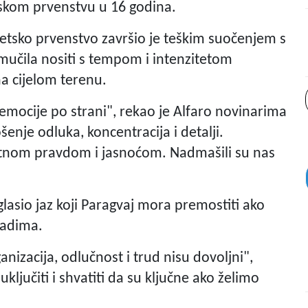
tskom prvenstvu u 16 godina.
etsko prvenstvo završio je teškim suočenjem s
učila nositi s tempom i intenzitetom
na cijelom terenu.
emocije po strani", rekao je Alfaro novinarima
enje odluka, koncentracija i detalji.
lutnom pravdom i jasnoćom. Nadmašili su nas
glasio jaz koji Paragvaj mora premostiti ako
čadima.
izacija, odlučnost i trud nisu dovoljni",
ključiti i shvatiti da su ključne ako želimo