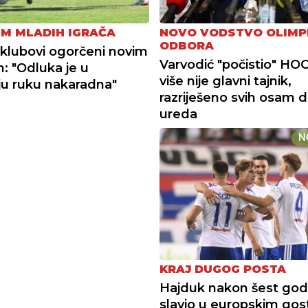
M MLADIH IGRAČA
NOVO VODSTVO OLIMP
ODBORA
i klubovi ogorčeni novim
Varvodić "počistio" HOO
m: "Odluka je u
više nije glavni tajnik,
u ruku nakaradna"
razriješeno svih osam d
ureda
N
KRAJ DUGOG POSTA
Hajduk nakon šest god
slavio u europskim gos