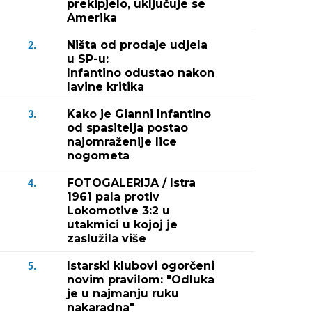
prekipjelo, uključuje se
Amerika
Ništa od prodaje udjela
2.
u SP-u:
Infantino odustao nakon
lavine kritika
Kako je Gianni Infantino
3.
od spasitelja postao
najomraženije lice
nogometa
FOTOGALERIJA / Istra
4.
1961 pala protiv
Lokomotive 3:2 u
utakmici u kojoj je
zaslužila više
Istarski klubovi ogorčeni
5.
novim pravilom: "Odluka
je u najmanju ruku
nakaradna"