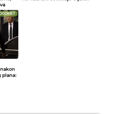
ova
OGOMET
 nakon
 plana: