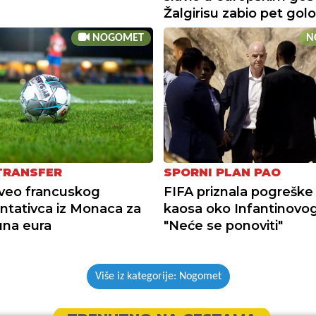
Žalgirisu zabio pet gol
NOGOMET
N
 TRANSFER
SPORNI PLAN PAO
veo francuskog
FIFA priznala pogreške
ntativca iz Monaca za
kaosa oko Infantinovog
juna eura
"Neće se ponoviti"
Više iz kategorije: Nogomet