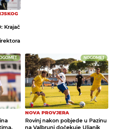
IJSKOG
: Krajač
irektora
OGOMET
NOGOMET
NOVA PROVJERA
ina
Rovinj nakon pobjede u Pazinu
tima,
na Valbruni dočekuje Uljanik