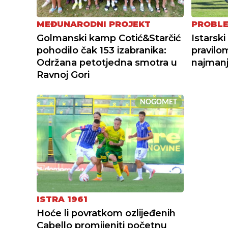
MEĐUNARODNI PROJEKT
PROBLE
Golmanski kamp Cotić&Starčić
Istarsk
pohodilo čak 153 izabranika:
pravilo
Održana petotjedna smotra u
najmanj
Ravnoj Gori
NOGOMET
ISTRA 1961
Hoće li povratkom ozlijeđenih
Cabello promijeniti početnu