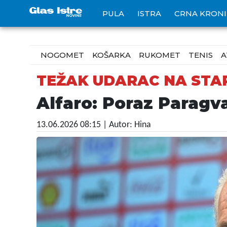
PULA
ISTRA
CRNA KRON
NOGOMET
KOŠARKA
RUKOMET
TENIS
A
TEŽAK UDARAC NA STA
Alfaro: Poraz Paragva
13.06.2026 08:15
| Autor: Hina