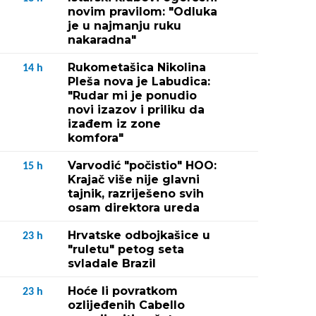
novim pravilom: "Odluka
je u najmanju ruku
nakaradna"
Rukometašica Nikolina
14
h
Pleša nova je Labudica:
"Rudar mi je ponudio
novi izazov i priliku da
izađem iz zone
komfora"
Varvodić "počistio" HOO:
15
h
Krajač više nije glavni
tajnik, razriješeno svih
osam direktora ureda
Hrvatske odbojkašice u
23
h
"ruletu" petog seta
svladale Brazil
Hoće li povratkom
23
h
ozlijeđenih Cabello