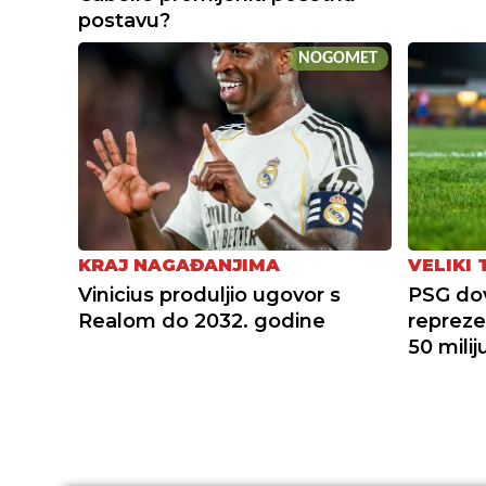
postavu?
NOGOMET
KRAJ NAGAĐANJIMA
VELIKI
Vinicius produljio ugovor s
PSG do
Realom do 2032. godine
repreze
50 mili