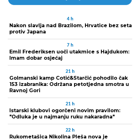
4
h
Nakon slavlja nad Brazilom, Hrvatice bez seta
protiv Japana
7
h
Emil Frederiksen uoči utakmice s Hajdukom:
Imam dobar osjećaj
21
h
Golmanski kamp Cotić&Starčić pohodilo čak
153 izabranika: Održana petotjedna smotra u
Ravnoj Gori
21
h
Istarski klubovi ogorčeni novim pravilom:
"Odluka je u najmanju ruku nakaradna"
22
h
Rukometašica Nikolina Pleša nova je