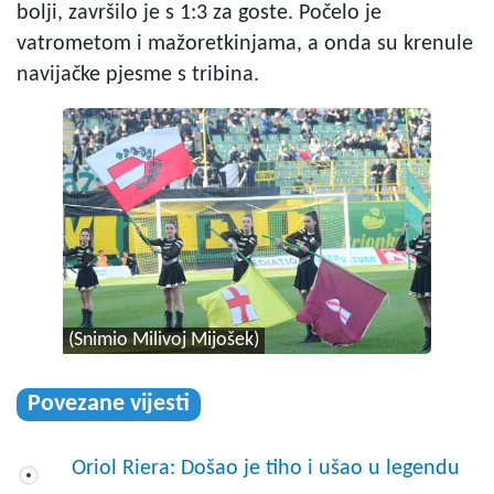
bolji, završilo je s 1:3 za goste.
Počelo je
vatrometom i mažoretkinjama, a onda su krenule
navijačke pjesme s tribina.
(Snimio Milivoj Mijošek)
Povezane vijesti
Oriol Riera: Došao je tiho i ušao u legendu