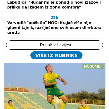
Labudica: "Rudar mi je ponudio novi izazov i
priliku da izađem iz zone komfora"
23
h
Varvodić "počistio" HOO: Krajač više nije
glavni tajnik, razriješeno svih osam direktora
ureda
Prikaži više vijesti
VIŠE IZ RUBRIKE
NOGOMET