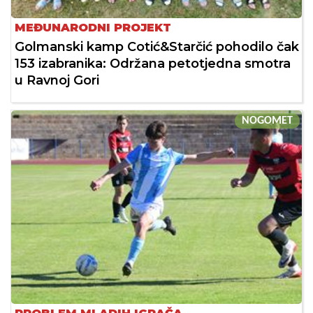
MEĐUNARODNI PROJEKT
Golmanski kamp Cotić&Starčić pohodilo čak
153 izabranika: Održana petotjedna smotra
u Ravnoj Gori
NOGOMET