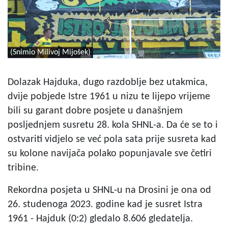
(Snimio Milivoj Mijošek)
Dolazak Hajduka, dugo razdoblje bez utakmica,
dvije pobjede Istre 1961 u nizu te lijepo vrijeme
bili su garant dobre posjete u današnjem
posljednjem susretu 28. kola SHNL-a. Da će se to i
ostvariti vidjelo se već pola sata prije susreta kad
su kolone navijača polako popunjavale sve četiri
tribine.
Rekordna posjeta u SHNL-u na Drosini je ona od
26. studenoga 2023. godine kad je susret Istra
1961 - Hajduk (0:2) gledalo 8.606 gledatelja.