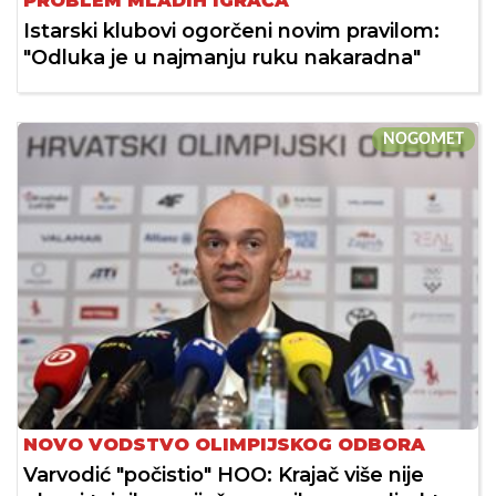
PROBLEM MLADIH IGRAČA
Istarski klubovi ogorčeni novim pravilom:
"Odluka je u najmanju ruku nakaradna"
NOGOMET
NOVO VODSTVO OLIMPIJSKOG ODBORA
Varvodić "počistio" HOO: Krajač više nije