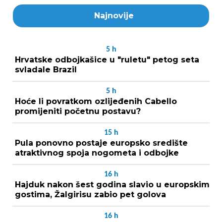
Najnovije
5
h
Hrvatske odbojkašice u "ruletu" petog seta
svladale Brazil
5
h
Hoće li povratkom ozlijeđenih Cabello
promijeniti početnu postavu?
15
h
Pula ponovno postaje europsko središte
atraktivnog spoja nogometa i odbojke
16
h
Hajduk nakon šest godina slavio u europskim
gostima, Žalgirisu zabio pet golova
16
h