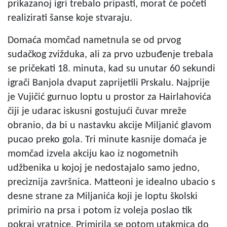
prikazanoj igri trebalo pripasti, morat će početi
realizirati šanse koje stvaraju.
Domaća momčad nametnula se od prvog
sudačkog zvižduka, ali za prvo uzbuđenje trebala
se pričekati 18. minuta, kad su unutar 60 sekundi
igrači Banjola dvaput zaprijetili Prskalu. Najprije
je Vujičić gurnuo loptu u prostor za Hairlahovića
čiji je udarac iskusni gostujući čuvar mreže
obranio, da bi u nastavku akcije Miljanić glavom
pucao preko gola. Tri minute kasnije domaća je
momčad izvela akciju kao iz nogometnih
udžbenika u kojoj je nedostajalo samo jedno,
preciznija završnica. Matteoni je idealno ubacio s
desne strane za Miljanića koji je loptu školski
primirio na prsa i potom iz voleja poslao tik
pokraj vratnice. Primirila se potom utakmica do