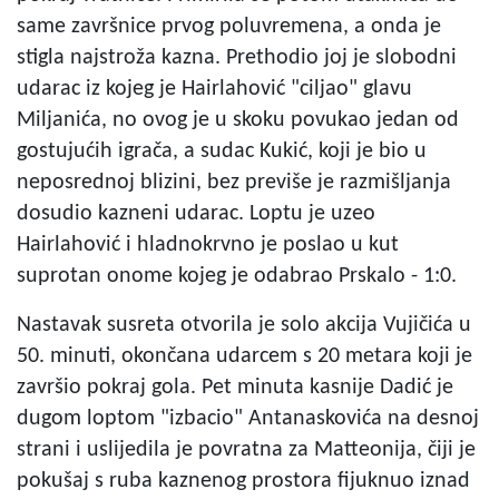
same završnice prvog poluvremena, a onda je
stigla najstroža kazna. Prethodio joj je slobodni
udarac iz kojeg je Hairlahović "ciljao" glavu
Miljanića, no ovog je u skoku povukao jedan od
gostujućih igrača, a sudac Kukić, koji je bio u
neposrednoj blizini, bez previše je razmišljanja
dosudio kazneni udarac. Loptu je uzeo
Hairlahović i hladnokrvno je poslao u kut
suprotan onome kojeg je odabrao Prskalo - 1:0.
Nastavak susreta otvorila je solo akcija Vujičića u
50. minuti, okončana udarcem s 20 metara koji je
završio pokraj gola. Pet minuta kasnije Dadić je
dugom loptom "izbacio" Antanaskovića na desnoj
strani i uslijedila je povratna za Matteonija, čiji je
pokušaj s ruba kaznenog prostora fijuknuo iznad