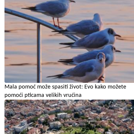
Mala pomoć može spasiti život: Evo kako možete
pomoći pticama velikih vrućina