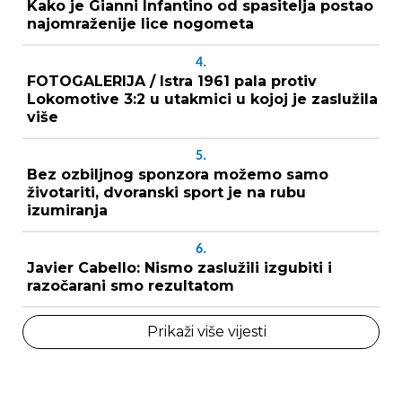
Kako je Gianni Infantino od spasitelja postao
najomraženije lice nogometa
4.
FOTOGALERIJA / Istra 1961 pala protiv
Lokomotive 3:2 u utakmici u kojoj je zaslužila
više
5.
Bez ozbiljnog sponzora možemo samo
životariti, dvoranski sport je na rubu
izumiranja
6.
Javier Cabello: Nismo zaslužili izgubiti i
razočarani smo rezultatom
Prikaži više vijesti