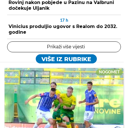
Rovinj nakon pobjede u Pazinu na Valbruni
dočekuje Uljanik
17
h
Vinicius produljio ugovor s Realom do 2032.
godine
Prikaži više vijesti
VIŠE IZ RUBRIKE
NOGOMET