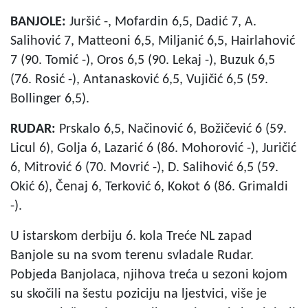
BANJOLE:
Juršić -, Mofardin 6,5, Dadić 7, A.
Salihović 7, Matteoni 6,5, Miljanić 6,5, Hairlahović
7 (90. Tomić -), Oros 6,5 (90. Lekaj -), Buzuk 6,5
(76. Rosić -), Antanasković 6,5, Vujičić 6,5 (59.
Bollinger 6,5).
RUDAR:
Prskalo 6,5, Načinović 6, Božičević 6 (59.
Licul 6), Golja 6, Lazarić 6 (86. Mohorović -), Juričić
6, Mitrović 6 (70. Movrić -), D. Salihović 6,5 (59.
Okić 6), Čenaj 6, Terković 6, Kokot 6 (86. Grimaldi
-).
U istarskom derbiju 6. kola Treće NL zapad
Banjole su na svom terenu svladale Rudar.
Pobjeda Banjolaca, njihova treća u sezoni kojom
su skočili na šestu poziciju na ljestvici, više je