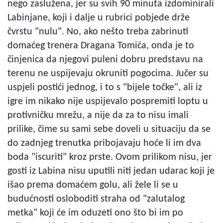
nego zaslužena, jer su svih 90 minuta izdominirali
Labinjane, koji i dalje u rubrici pobjede drže
čvrstu "nulu". No, ako nešto treba zabrinuti
domaćeg trenera Dragana Tomića, onda je to
činjenica da njegovi puleni dobru predstavu na
terenu ne uspijevaju okruniti pogocima. Jučer su
uspjeli postići jednog, i to s "bijele točke", ali iz
igre im nikako nije uspijevalo pospremiti loptu u
protivničku mrežu, a nije da za to nisu imali
prilike, čime su sami sebe doveli u situaciju da se
do zadnjeg trenutka pribojavaju hoće li im dva
boda "iscuriti" kroz prste. Ovom prilikom nisu, jer
gosti iz Labina nisu uputili niti jedan udarac koji je
išao prema domaćem golu, ali žele li se u
budućnosti osloboditi straha od "zalutalog
metka" koji će im oduzeti ono što bi im po