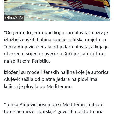
(Hina/EPA)
"Od jedra do jedra pod kojin san plovila" naziv je
izložbe ženskih haljina koje je splitska umjetnica
Tonka Alujević kreirala od jedara plovila, a koja je
otvoren u srijedu navečer u Kući jezika i kulture
na splitskom Peristilu.
Izloženi su modeli ženskih haljina koje je autorica
Alujević sašila od platna jedara na plovilima
kojima je plovila po Mediteranu.
"Tonka Alujević nosi more i Mediteran i nitko o
tome ne može 'splitskije' govoriti no što to ona