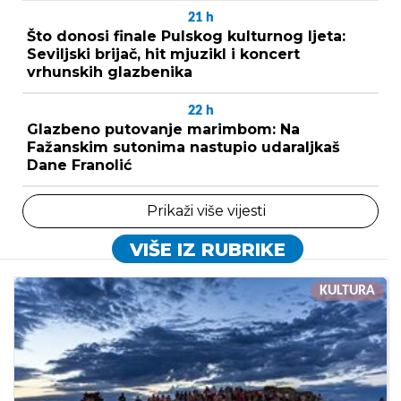
21
h
Što donosi finale Pulskog kulturnog ljeta:
Seviljski brijač, hit mjuzikl i koncert
vrhunskih glazbenika
22
h
Glazbeno putovanje marimbom: Na
Fažanskim sutonima nastupio udaraljkaš
Dane Franolić
Prikaži više vijesti
VIŠE IZ RUBRIKE
KULTURA