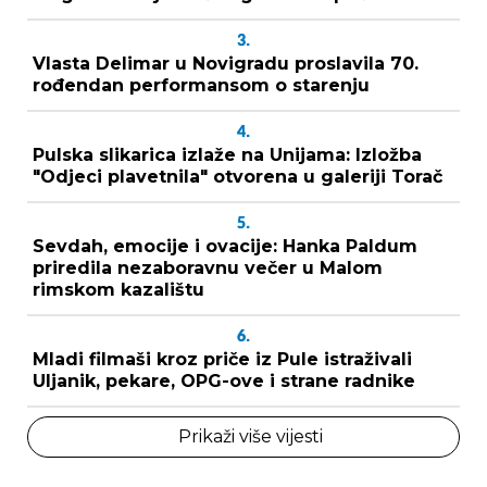
3.
Vlasta Delimar u Novigradu proslavila 70.
rođendan performansom o starenju
4.
Pulska slikarica izlaže na Unijama: Izložba
"Odjeci plavetnila" otvorena u galeriji Torač
5.
Sevdah, emocije i ovacije: Hanka Paldum
priredila nezaboravnu večer u Malom
rimskom kazalištu
6.
Mladi filmaši kroz priče iz Pule istraživali
Uljanik, pekare, OPG-ove i strane radnike
Prikaži više vijesti