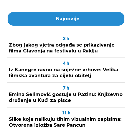
Najnovije
3
h
Zbog jakog vjetra odgađa se prikazivanje
filma Glavonja na festivalu u Raklju
4
h
Iz Kanegre ravno na snježne vrhove: Velika
filmska avantura za cijelu obitelj
7
h
Emina Selimović gostuje u Pazinu: Književno
druženje u Kući za pisce
11
h
Slike koje nalikuju tihim vizualnim zapisima:
Otvorena izložba Sare Pancun