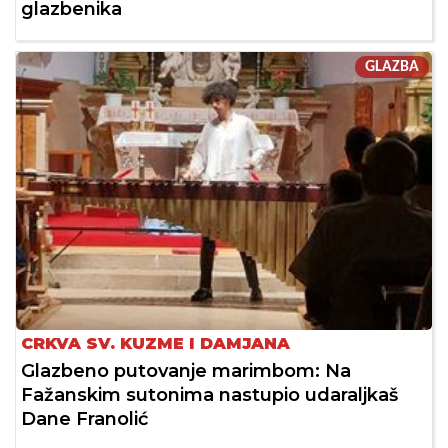
glazbenika
GLAZBA
CRKVA SV. KUZME I DAMJANA
Glazbeno putovanje marimbom: Na
Fažanskim sutonima nastupio udaraljkaš
Dane Franolić