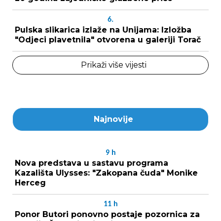
6.
Pulska slikarica izlaže na Unijama: Izložba
"Odjeci plavetnila" otvorena u galeriji Torač
Prikaži više vijesti
Najnovije
9
h
Nova predstava u sastavu programa
Kazališta Ulysses: "Zakopana čuda" Monike
Herceg
11
h
Ponor Butori ponovno postaje pozornica za