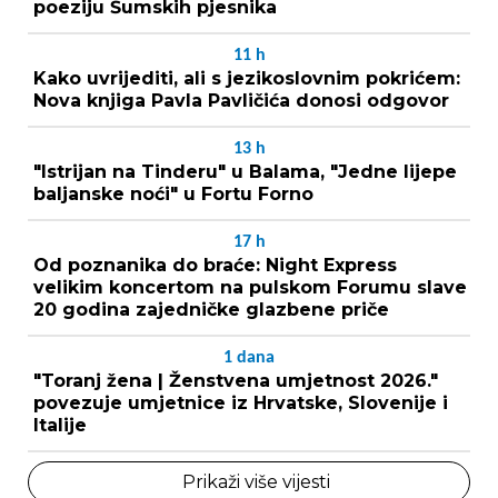
poeziju Šumskih pjesnika
11
h
Kako uvrijediti, ali s jezikoslovnim pokrićem:
Nova knjiga Pavla Pavličića donosi odgovor
13
h
"Istrijan na Tinderu" u Balama, "Jedne lijepe
baljanske noći" u Fortu Forno
17
h
Od poznanika do braće: Night Express
velikim koncertom na pulskom Forumu slave
20 godina zajedničke glazbene priče
1
dana
"Toranj žena | Ženstvena umjetnost 2026."
povezuje umjetnice iz Hrvatske, Slovenije i
Italije
Prikaži više vijesti