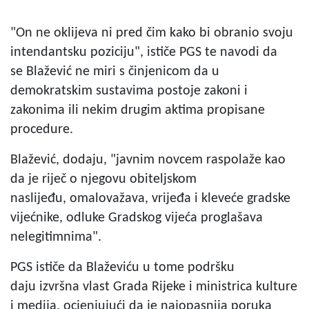
"On ne oklijeva ni pred čim kako bi obranio svoju
intendantsku poziciju", ističe PGS te navodi da
se Blažević ne miri s činjenicom da u
demokratskim sustavima postoje zakoni i
zakonima ili nekim drugim aktima propisane
procedure.
Blažević, dodaju, "javnim novcem raspolaže kao
da je riječ o njegovu obiteljskom
naslijeđu, omalovažava, vrijeđa i kleveće gradske
vijećnike, odluke Gradskog vijeća proglašava
nelegitimnima".
PGS ističe da Blaževiću u tome podršku
daju izvršna vlast Grada Rijeke i ministrica kulture
i medija, ocjenjujući da je najopasnija poruka