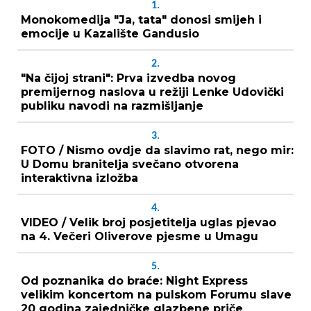
1.
Monokomedija "Ja, tata" donosi smijeh i
emocije u Kazalište Gandusio
2.
"Na čijoj strani": Prva izvedba novog
premijernog naslova u režiji Lenke Udovički
publiku navodi na razmišljanje
3.
FOTO / Nismo ovdje da slavimo rat, nego mir:
U Domu branitelja svečano otvorena
interaktivna izložba
4.
VIDEO / Velik broj posjetitelja uglas pjevao
na 4. Večeri Oliverove pjesme u Umagu
5.
Od poznanika do braće: Night Express
velikim koncertom na pulskom Forumu slave
20 godina zajedničke glazbene priče