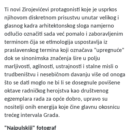
Ti novi Zirojevićevi protagonisti koje je usprkos
njihovom diskretnom prisustvu unutar velikog i
glasnog kadra arhitektonskog sloga namjerno
odlučio označiti sada već pomalo i zaboravljenim
terminom čija se etimologija uspostavlja iz
praslavenskog termina koji označava "upregnuće"
dok se sinonimska značenja šire u polju
marljivosti, agilnosti, ustrajnosti i stalne misli o
trudbeništvu i nesebičnom davanju više od onoga
što se dati moglo ne bi li se dosegnule povišene
oktave radničkog herojstva kao društvenog
egzemplara rada za opće dobro, upravo su
nositelji onih energija koje čine glavnu okosnicu
trećeg intervala Grada.
"Najpulskiji" fotograf