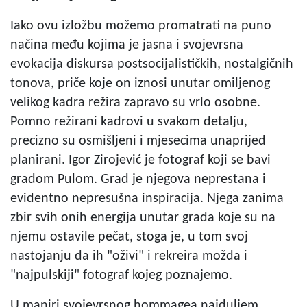
Iako ovu izložbu možemo promatrati na puno
načina među kojima je jasna i svojevrsna
evokacija diskursa postsocijalističkih, nostalgičnih
tonova, priče koje on iznosi unutar omiljenog
velikog kadra režira zapravo su vrlo osobne.
Pomno režirani kadrovi u svakom detalju,
precizno su osmišljeni i mjesecima unaprijed
planirani. Igor Zirojević je fotograf koji se bavi
gradom Pulom. Grad je njegova neprestana i
evidentno nepresušna inspiracija. Njega zanima
zbir svih onih energija unutar grada koje su na
njemu ostavile pečat, stoga je, u tom svoj
nastojanju da ih "oživi" i rekreira možda i
"najpulskiji" fotograf kojeg poznajemo.
U maniri svojevrsnog hommagea najduljem