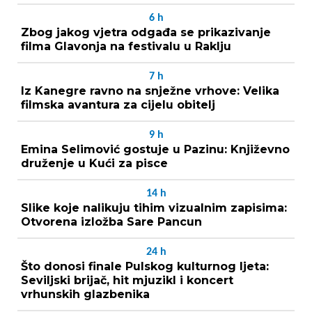
6
h
Zbog jakog vjetra odgađa se prikazivanje
filma Glavonja na festivalu u Raklju
7
h
Iz Kanegre ravno na snježne vrhove: Velika
filmska avantura za cijelu obitelj
9
h
Emina Selimović gostuje u Pazinu: Književno
druženje u Kući za pisce
14
h
Slike koje nalikuju tihim vizualnim zapisima:
Otvorena izložba Sare Pancun
24
h
Što donosi finale Pulskog kulturnog ljeta:
Seviljski brijač, hit mjuzikl i koncert
vrhunskih glazbenika