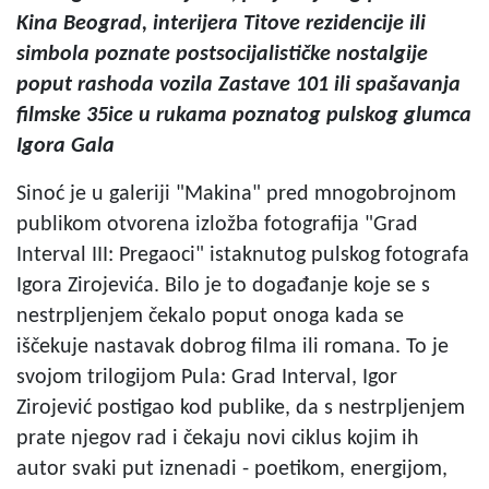
Kina Beograd, interijera Titove rezidencije ili
simbola poznate postsocijalističke nostalgije
poput rashoda vozila Zastave 101 ili spašavanja
filmske 35ice u rukama poznatog pulskog glumca
Igora Gala
Sinoć je u galeriji "Makina" pred mnogobrojnom
publikom otvorena izložba fotografija "Grad
Interval III: Pregaoci" istaknutog pulskog fotografa
Igora Zirojevića. Bilo je to događanje koje se s
nestrpljenjem čekalo poput onoga kada se
iščekuje nastavak dobrog filma ili romana. To je
svojom trilogijom Pula: Grad Interval, Igor
Zirojević postigao kod publike, da s nestrpljenjem
prate njegov rad i čekaju novi ciklus kojim ih
autor svaki put iznenadi - poetikom, energijom,