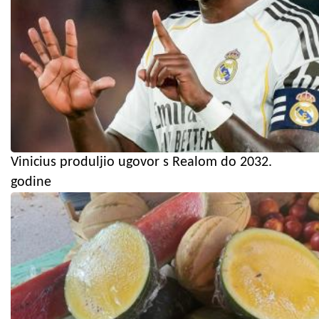
Vinicius produljio ugovor s Realom do 2032.
godine