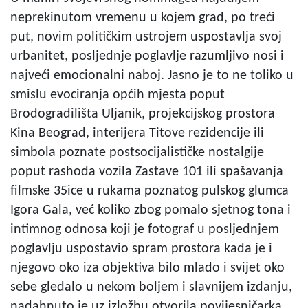
neprekinutom vremenu u kojem grad, po treći
put, novim političkim ustrojem uspostavlja svoj
urbanitet, posljednje poglavlje razumljivo nosi i
najveći emocionalni naboj. Jasno je to ne toliko u
smislu evociranja općih mjesta poput
Brodogradilišta Uljanik, projekcijskog prostora
Kina Beograd, interijera Titove rezidencije ili
simbola poznate postsocijalističke nostalgije
poput rashoda vozila Zastave 101 ili spašavanja
filmske 35ice u rukama poznatog pulskog glumca
Igora Gala, već koliko zbog pomalo sjetnog tona i
intimnog odnosa koji je fotograf u posljednjem
poglavlju uspostavio spram prostora kada je i
njegovo oko iza objektiva bilo mlado i svijet oko
sebe gledalo u nekom boljem i slavnijem izdanju,
nadahnuto je uz izložbu otvorila povijesničarka