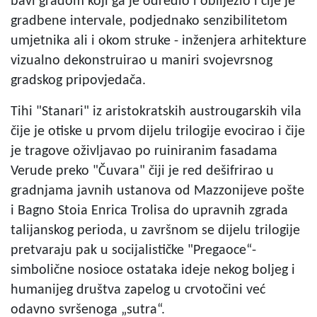
bavi gradom koji ga je odredio i obilježio i čije je
gradbene intervale, podjednako senzibilitetom
umjetnika ali i okom struke - inženjera arhitekture
vizualno dekonstruirao u maniri svojevrsnog
gradskog pripovjedača.
Tihi "Stanari" iz aristokratskih austrougarskih vila
čije je otiske u prvom dijelu trilogije evocirao i čije
je tragove oživljavao po ruiniranim fasadama
Verude preko "Čuvara" čiji je red dešifrirao u
gradnjama javnih ustanova od Mazzonijeve pošte
i Bagno Stoia Enrica Trolisa do upravnih zgrada
talijanskog perioda, u završnom se dijelu trilogije
pretvaraju pak u socijalističke "Pregaoce“-
simbolične nosioce ostataka ideje nekog boljeg i
humanijeg društva zapelog u crvotočini već
odavno svršenoga „sutra“.