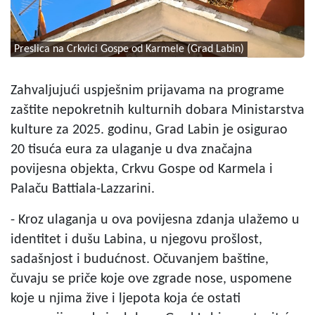
Preslica na Crkvici Gospe od Karmele (Grad Labin)
Zahvaljujući uspješnim prijavama na programe
zaštite nepokretnih kulturnih dobara Ministarstva
kulture za 2025. godinu, Grad Labin je osigurao
20 tisuća eura za ulaganje u dva značajna
povijesna objekta, Crkvu Gospe od Karmela i
Palaču Battiala-Lazzarini.
- Kroz ulaganja u ova povijesna zdanja ulažemo u
identitet i dušu Labina, u njegovu prošlost,
sadašnjost i budućnost. Očuvanjem baštine,
čuvaju se priče koje ove zgrade nose, uspomene
koje u njima žive i ljepota koja će ostati