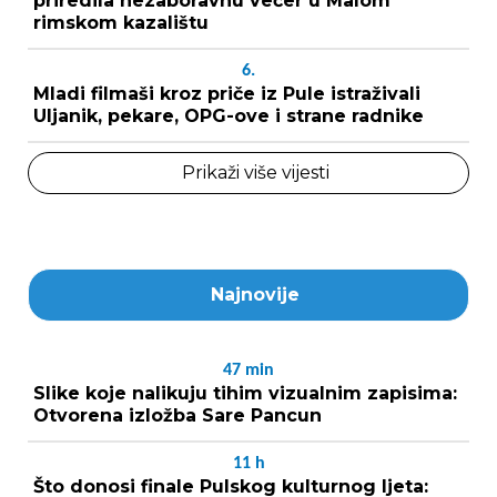
priredila nezaboravnu večer u Malom
rimskom kazalištu
6.
Mladi filmaši kroz priče iz Pule istraživali
Uljanik, pekare, OPG-ove i strane radnike
Prikaži više vijesti
Najnovije
47
min
Slike koje nalikuju tihim vizualnim zapisima:
Otvorena izložba Sare Pancun
11
h
Što donosi finale Pulskog kulturnog ljeta: