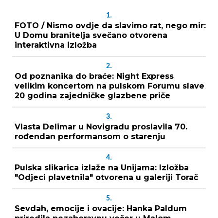
1.
FOTO / Nismo ovdje da slavimo rat, nego mir:
U Domu branitelja svečano otvorena
interaktivna izložba
2.
Od poznanika do braće: Night Express
velikim koncertom na pulskom Forumu slave
20 godina zajedničke glazbene priče
3.
Vlasta Delimar u Novigradu proslavila 70.
rođendan performansom o starenju
4.
Pulska slikarica izlaže na Unijama: Izložba
"Odjeci plavetnila" otvorena u galeriji Torač
5.
Sevdah, emocije i ovacije: Hanka Paldum