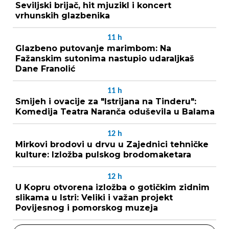
Seviljski brijač, hit mjuzikl i koncert
vrhunskih glazbenika
11
h
Glazbeno putovanje marimbom: Na
Fažanskim sutonima nastupio udaraljkaš
Dane Franolić
11
h
Smijeh i ovacije za "Istrijana na Tinderu":
Komedija Teatra Naranča oduševila u Balama
12
h
Mirkovi brodovi u drvu u Zajednici tehničke
kulture: Izložba pulskog brodomaketara
12
h
U Kopru otvorena izložba o gotičkim zidnim
slikama u Istri: Veliki i važan projekt
Povijesnog i pomorskog muzeja