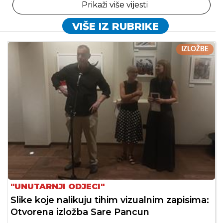
Prikaži više vijesti
VIŠE IZ RUBRIKE
IZLOŽBE
"UNUTARNJI ODJECI"
Slike koje nalikuju tihim vizualnim zapisima:
Otvorena izložba Sare Pancun