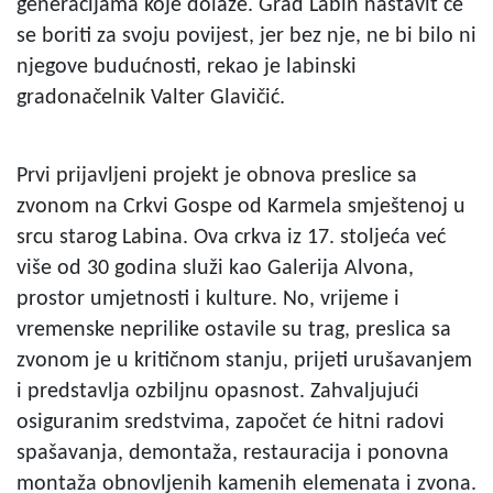
generacijama koje dolaze. Grad Labin nastavit će
se boriti za svoju povijest, jer bez nje, ne bi bilo ni
njegove budućnosti, rekao je labinski
gradonačelnik Valter Glavičić.
Prvi prijavljeni projekt je obnova preslice sa
zvonom na Crkvi Gospe od Karmela smještenoj u
srcu starog Labina. Ova crkva iz 17. stoljeća već
više od 30 godina služi kao Galerija Alvona,
prostor umjetnosti i kulture. No, vrijeme i
vremenske neprilike ostavile su trag, preslica sa
zvonom je u kritičnom stanju, prijeti urušavanjem
i predstavlja ozbiljnu opasnost. Zahvaljujući
osiguranim sredstvima, započet će hitni radovi
spašavanja, demontaža, restauracija i ponovna
montaža obnovljenih kamenih elemenata i zvona.