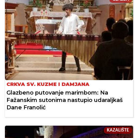
CRKVA SV. KUZME I DAMJANA
Glazbeno putovanje marimbom: Na
Fažanskim sutonima nastupio udaraljkaš
Dane Franolić
KAZALIŠTE