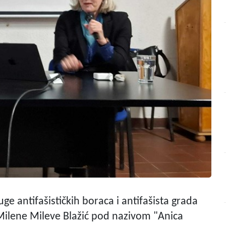
antifašističkih boraca i antifašista grada
 Milene Mileve Blažić pod nazivom "Anica