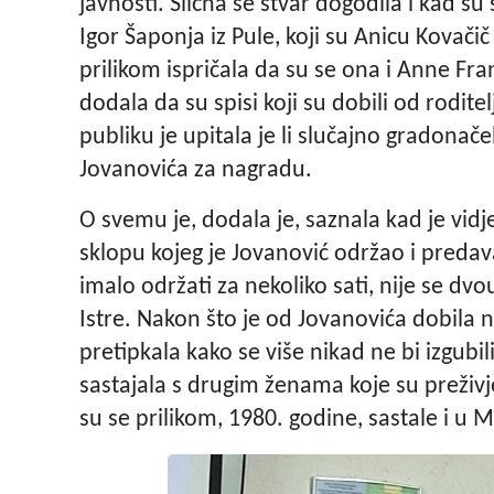
javnosti. Slična se stvar dogodila i kad su
Igor Šaponja iz Pule, koji su Anicu Kovačič
prilikom ispričala da su se ona i Anne Fra
dodala da su spisi koji su dobili od rodite
publiku je upitala je li slučajno gradonač
Jovanovića za nagradu.
O svemu je, dodala je, saznala kad je vidj
sklopu kojeg je Jovanović održao i preda
imalo održati za nekoliko sati, nije se dv
Istre. Nakon što je od Jovanovića dobila n
pretipkala kako se više nikad ne bi izgubili
sastajala s drugim ženama koje su preživj
su se prilikom, 1980. godine, sastale i u 