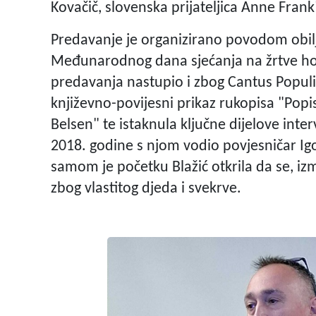
Kovačič, slovenska prijateljica Anne Frank
Predavanje je organizirano povodom obilj
Međunarodnog dana sjećanja na žrtve hol
predavanja nastupio i zbog Cantus Populi.
književno-povijesni prikaz rukopisa "Popi
Belsen" te istaknula ključne dijelove inter
2018. godine s njom vodio povjesničar Igo
samom je početku Blažić otkrila da se, i
zbog vlastitog djeda i svekrve.