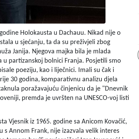
ri godine Holokausta u Dachauu. Nikad nije o
stala u sjećanju, ta da su preživjeli zbog
uža Janija. Njegova majka bila je mlada
 u partizanskoj bolnici Franja. Posjetili smo
isale poeziju, kao i liječnici. Imali su čak i
prije 30 godina, komparativnu analizu djela
 istaknula poražavajuću činjenicu da je "Dnevnik
loveniji, premda je uvršten na UNESCO-voj listi
ista Vjesnik iz 1965. godine sa Anicom Kovačić,
u s Annom Frank, nije izazvala velik interes