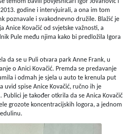
 se temom bavili povjesničari Igor Jovanović i
 2013. godine i intervjuirali, a ona im tom
nk poznavale i svakodnevno družile. Blažić je
lja Anice Kovačić od svjetske važnosti, a
elnik Pule među njima kako bi predložila Igora
ela da se u Puli otvara park Anne Frank, u
vanje o Anici Kovačić. Premda se predavanje
oumila i odmah je sjela u auto te krenula put
a uvid spise Anice Kovačić, ručno ih je
. Publici je također otkrila da se Anica Kovačič
ele grozote koncentracijskih logora, a jednom
Medulinu.