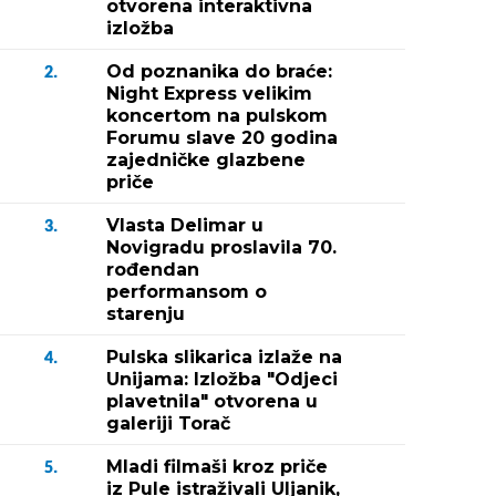
otvorena interaktivna
izložba
Od poznanika do braće:
2.
Night Express velikim
koncertom na pulskom
Forumu slave 20 godina
zajedničke glazbene
priče
Vlasta Delimar u
3.
Novigradu proslavila 70.
rođendan
performansom o
starenju
Pulska slikarica izlaže na
4.
Unijama: Izložba "Odjeci
plavetnila" otvorena u
galeriji Torač
Mladi filmaši kroz priče
5.
iz Pule istraživali Uljanik,