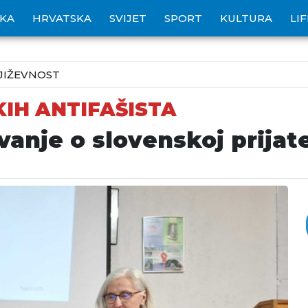
IKA
HRVATSKA
SVIJET
SPORT
KULTURA
LI
JIŽEVNOST
IH ANTIFAŠISTA
anje o slovenskoj prijate