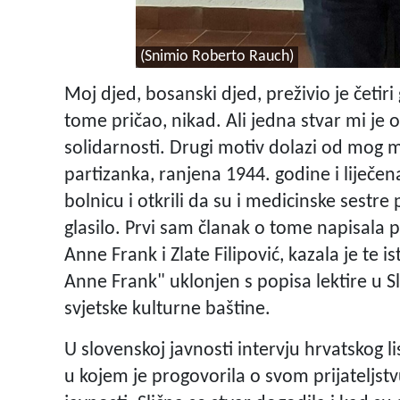
(Snimio Roberto Rauch)
Moj djed, bosanski djed, preživio je četi
tome pričao, nikad. Ali jedna stvar mi je o
solidarnosti. Drugi motiv dolazi od mog m
partizanka, ranjena 1944. godine i liječena
bolnicu i otkrili da su i medicinske sestre p
glasilo. Prvi sam članak o tome napisala 
Anne Frank i Zlate Filipović, kazala je te
Anne Frank" uklonjen s popisa lektire u S
svjetske kulturne baštine.
U slovenskoj javnosti intervju hrvatskog l
u kojem je progovorila o svom prijateljstv