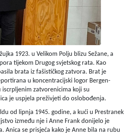
ožujka 1923. u Velikom Polju blizu Sežane, a
otpora tijekom Drugog svjetskog rata. Kao
asila brata iz fašističkog zatvora. Brat je
portirana u koncentracijski logor Bergen-
iscrpljenim zatvorenicima koji su
ica je uspjela preživjeti do oslobođenja.
ldu od lipnja 1945. godine, a kući u Prestranek
eljstvo između nje i Anne Frank donijelo je
. Anica se prisjeća kako je Anne bila na rubu