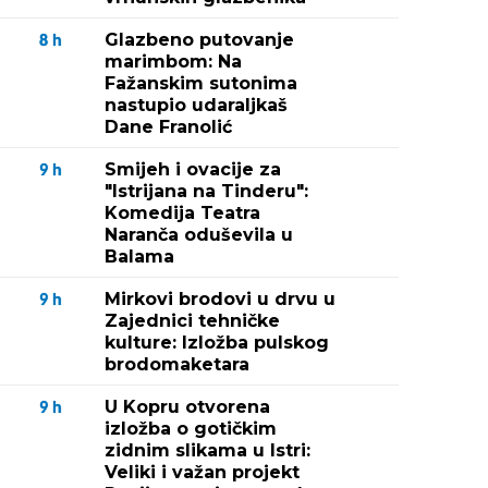
Glazbeno putovanje
8
h
marimbom: Na
Fažanskim sutonima
nastupio udaraljkaš
Dane Franolić
Smijeh i ovacije za
9
h
"Istrijana na Tinderu":
Komedija Teatra
Naranča oduševila u
Balama
Mirkovi brodovi u drvu u
9
h
Zajednici tehničke
kulture: Izložba pulskog
brodomaketara
U Kopru otvorena
9
h
izložba o gotičkim
zidnim slikama u Istri:
Veliki i važan projekt