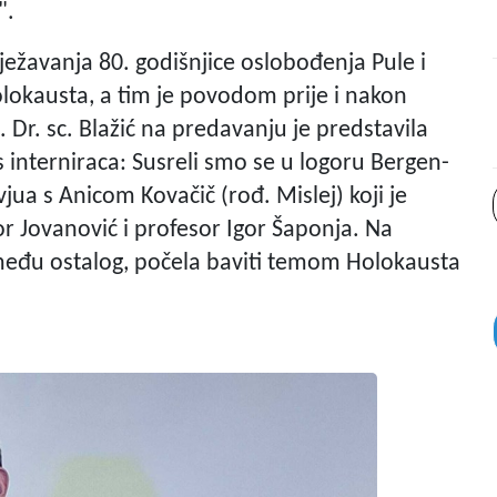
".
ežavanja 80. godišnjice oslobođenja Pule i
okausta, a tim je povodom prije i nakon
 Dr. sc. Blažić na predavanju je predstavila
s interniraca: Susreli smo se u logoru Bergen-
vjua s Anicom Kovačič (rođ. Mislej) koji je
r Jovanović i profesor Igor Šaponja. Na
zmeđu ostalog, počela baviti temom Holokausta