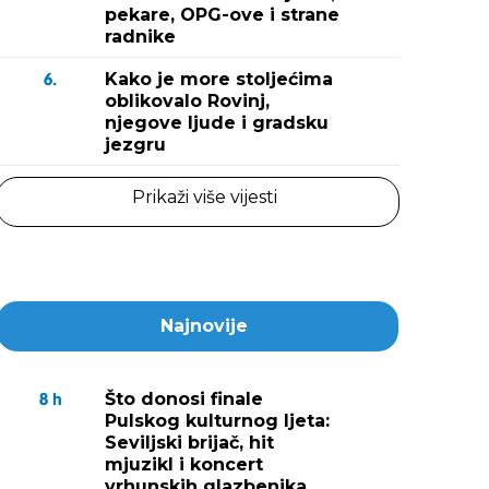
pekare, OPG-ove i strane
radnike
Kako je more stoljećima
6.
oblikovalo Rovinj,
njegove ljude i gradsku
jezgru
Prikaži više vijesti
Najnovije
Što donosi finale
8
h
Pulskog kulturnog ljeta:
Seviljski brijač, hit
mjuzikl i koncert
vrhunskih glazbenika