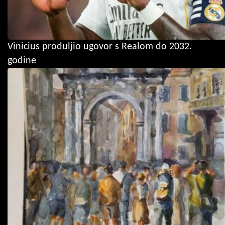
Vinicius produljio ugovor s Realom do 2032.
godine