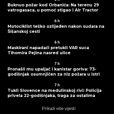
Buknuo požar kod Orbanića: Na terenu 29
vatrogasaca, u pomoć stigao i Air Tractor
6
h
Motociklist teško ozlijeđen nakon sudara na
Šišanskoj cesti
6
h
Maskirani napadači pretukli VAR suca
Tihomira Pejina nasred ulice
7
h
Pronašli mu upaljač i kanistar goriva: 73-
godišnjak osumnjičen za niz požara u Istri
7
h
Tukli Slovence na medulinskoj rivi: Policija
privela 22-godišnjaka, traga za ostalima
Prikaži više vijesti