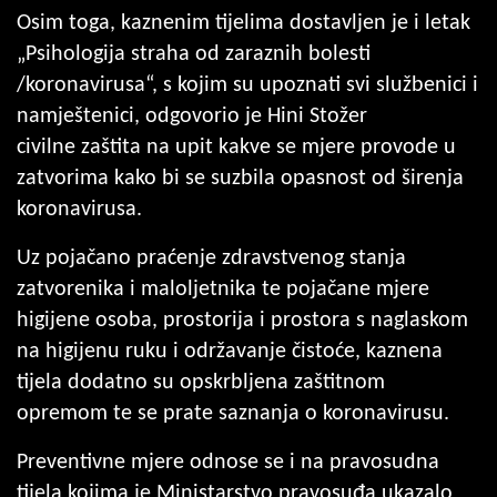
Osim toga, kaznenim tijelima dostavljen je i letak
„Psihologija straha od zaraznih bolesti
/koronavirusa“, s kojim su upoznati svi službenici i
namještenici, odgovorio je Hini Stožer
civilne zaštita na upit kakve se mjere provode u
zatvorima kako bi se suzbila opasnost od širenja
koronavirusa.
Uz pojačano praćenje zdravstvenog stanja
zatvorenika i maloljetnika te pojačane mjere
higijene osoba, prostorija i prostora s naglaskom
na higijenu ruku i održavanje čistoće, kaznena
tijela dodatno su opskrbljena zaštitnom
opremom te se prate saznanja o koronavirusu.
Preventivne mjere odnose se i na pravosudna
tijela kojima je Ministarstvo pravosuđa ukazalo