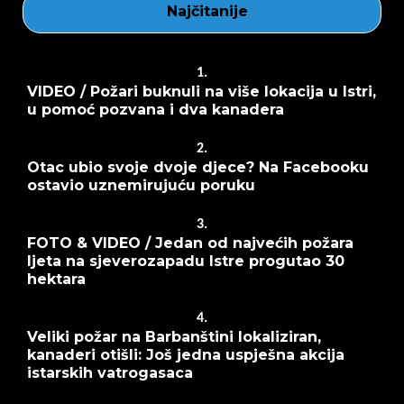
Najčitanije
1.
VIDEO / Požari buknuli na više lokacija u Istri,
u pomoć pozvana i dva kanadera
2.
Otac ubio svoje dvoje djece? Na Facebooku
ostavio uznemirujuću poruku
3.
FOTO & VIDEO / Jedan od najvećih požara
ljeta na sjeverozapadu Istre progutao 30
hektara
4.
Veliki požar na Barbanštini lokaliziran,
kanaderi otišli: Još jedna uspješna akcija
istarskih vatrogasaca