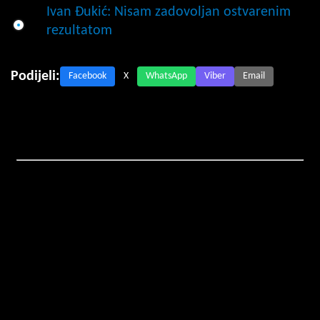
Ivan Đukić: Nisam zadovoljan ostvarenim
rezultatom
Podijeli:
Facebook
X
WhatsApp
Viber
Email