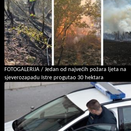
FOTOGALERIJA / Jedan od najvećih požara ljeta na
sjeverozapadu Istre progutao 30 hektara