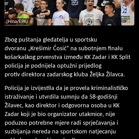
(Hina/EPA)
Zbog puštanja gledatelja u sportsku
dvoranu „Krešimir Ćosić“ na subotnjem finalu
košarkaškog prvenstva između KK Zadar i KK Split
policija je podnijela optužni prijedlog
protiv direktora zadarskog kluba Željka Žilavca.
Policija je izvijestila da je provela kriminalističko
istraživanje i utvrdila sumnju da 58-godišnji
Žilavec, kao direktor i odgovorna osoba u KK
Zadar koji je bio organizator utakmice, nije
poduzeo potrebne mjere radi sprječavanja i
suzbijanja nereda na sportskom natjecanju