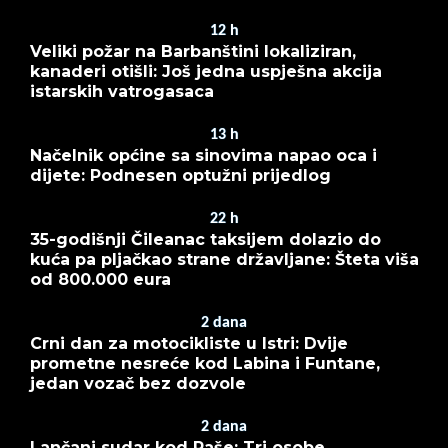
12
h
Veliki požar na Barbanštini lokaliziran,
kanaderi otišli: Još jedna uspješna akcija
istarskih vatrogasaca
13
h
Načelnik općine sa sinovima napao oca i
dijete: Podnesen optužni prijedlog
22
h
35-godišnji Čileanac taksijem dolazio do
kuća pa pljačkao strane državljane: Šteta viša
od 800.000 eura
2
dana
Crni dan za motocikliste u Istri: Dvije
prometne nesreće kod Labina i Funtane,
jedan vozač bez dozvole
2
dana
Lančani sudar kod Raše: Tri osobe