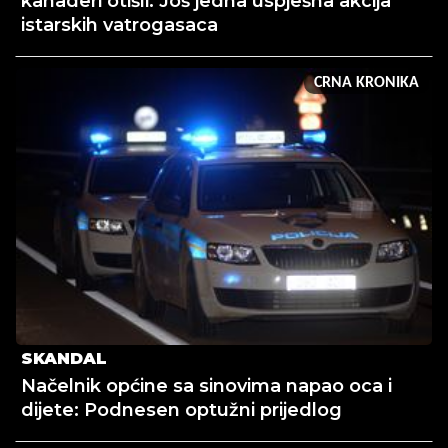
kanaderi otišli: Još jedna uspješna akcija
istarskih vatrogasaca
CRNA KRONIKA
SKANDAL
Načelnik općine sa sinovima napao oca i
dijete: Podnesen optužni prijedlog