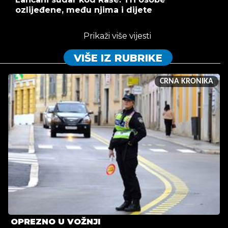
ozlijeđene, među njima i dijete
Prikaži više vijesti
VIŠE IZ RUBRIKE
CRNA KRONIKA
OPREZNO U VOŽNJI