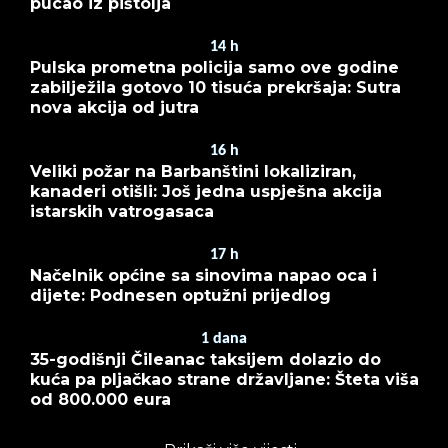
pucao iz pištolja
14
h
Pulska prometna policija samo ove godine
zabilježila gotovo 10 tisuća prekršaja: Sutra
nova akcija od jutra
16
h
Veliki požar na Barbanštini lokaliziran,
kanaderi otišli: Još jedna uspješna akcija
istarskih vatrogasaca
17
h
Načelnik općine sa sinovima napao oca i
dijete: Podnesen optužni prijedlog
1
dana
35-godišnji Čileanac taksijem dolazio do
kuća pa pljačkao strane državljane: Šteta viša
od 800.000 eura