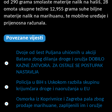
od 290 grama smolaste materije nalik na hašiš, 28
omota ukupne težine 12,955 grama suhe biljne
materije nalik na marihuanu, te mobilne uređaje i
prijenosna računala.
Povezane vijesti
Dvoje od šest Puljana uhićenih u akciji
Batana zbog dilanja droge i oružja DOBILO
KAZNE ZATVORA. ZA OSTALE SE POSTUPAK
NASTAVLJA
Policija u BiH s Uskokom razbila skupinu
krijumčara droge i naoružanja u EU
Osmorka iz Koprivnice i Zagreba pala zbog
prodaje marihuane, zaplijenili im i oružje