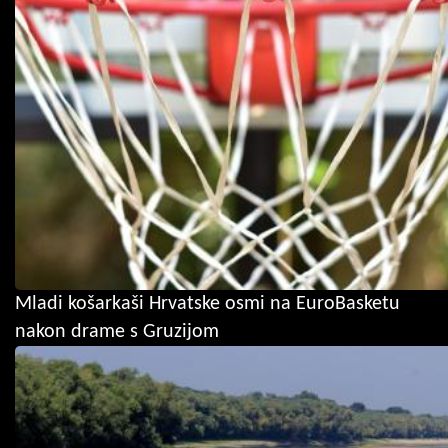
Mladi košarkaši Hrvatske osmi na EuroBasketu
nakon drame s Gruzijom