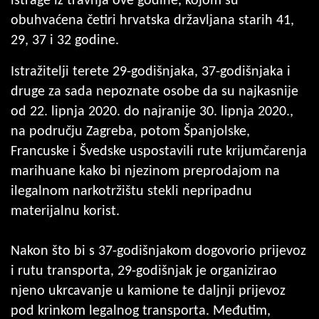
istrage iz travnja ove godine, kojom su
obuhvaćena četiri hrvatska državljana starih 41,
29, 37 i 32 godine.
Istražitelji terete 29-godišnjaka, 37-godišnjaka i
druge za sada nepoznate osobe da su najkasnije
od 22. lipnja 2020. do najranije 30. lipnja 2020.,
na području Zagreba, potom Španjolske,
Francuske i Švedske uspostavili rute krijumčarenja
marihuane kako bi njezinom preprodajom na
ilegalnom narkotržištu stekli nepripadnu
materijalnu korist.
Nakon što bi s 37-godišnjakom dogovorio prijevoz
i rutu transporta, 29-godišnjak je organizirao
njeno ukrcavanje u kamione te daljnji prijevoz
pod krinkom legalnog transporta. Međutim,