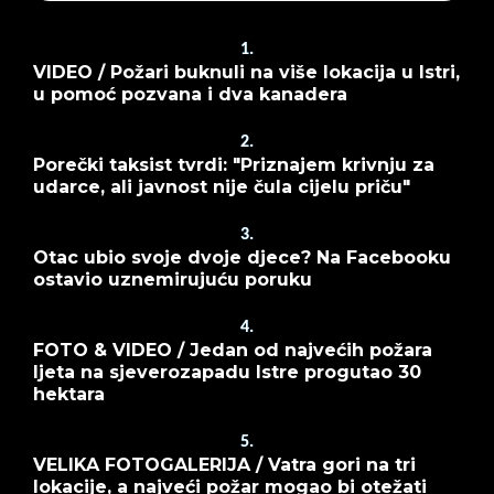
1.
VIDEO / Požari buknuli na više lokacija u Istri,
u pomoć pozvana i dva kanadera
2.
Porečki taksist tvrdi: "Priznajem krivnju za
udarce, ali javnost nije čula cijelu priču"
3.
Otac ubio svoje dvoje djece? Na Facebooku
ostavio uznemirujuću poruku
4.
FOTO & VIDEO / Jedan od najvećih požara
ljeta na sjeverozapadu Istre progutao 30
hektara
5.
VELIKA FOTOGALERIJA / Vatra gori na tri
lokacije, a najveći požar mogao bi otežati