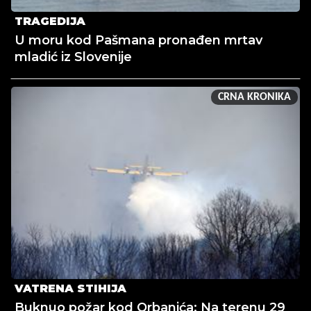
TRAGEDIJA
U moru kod Pašmana pronađen mrtav
mladić iz Slovenije
CRNA KRONIKA
VATRENA STIHIJA
Buknuo požar kod Orbanića: Na terenu 29