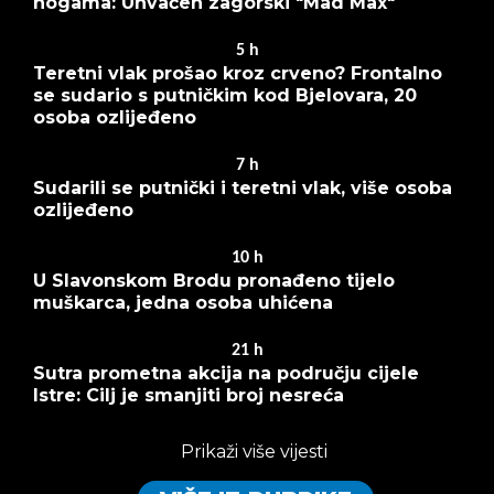
nogama: Uhvaćen zagorski "Mad Max"
5
h
Teretni vlak prošao kroz crveno? Frontalno
se sudario s putničkim kod Bjelovara, 20
osoba ozlijeđeno
7
h
Sudarili se putnički i teretni vlak, više osoba
ozlijeđeno
10
h
U Slavonskom Brodu pronađeno tijelo
muškarca, jedna osoba uhićena
21
h
Sutra prometna akcija na području cijele
Istre: Cilj je smanjiti broj nesreća
Prikaži više vijesti