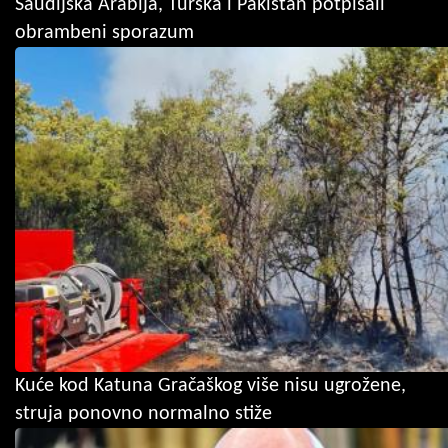
Saudijska Arabija, Turska i Pakistan potpisali
obrambeni sporazum
Kuće kod Katuna Gračaškog više nisu ugrožene,
struja ponovno normalno stiže