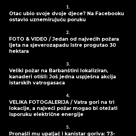
1.
Otac ubio svoje dvoje djece? Na Facebooku
ostavio uznemirujuću poruku
2.
FOTO & VIDEO / Jedan od najvećih požara
ljeta na sjeverozapadu Istre progutao 30
hektara
3.
Veliki požar na Barbanštini lokaliziran,
kanaderi otišli: Još jedna uspješna akcija
istarskih vatrogasaca
4.
VELIKA FOTOGALERIJA / Vatra gori na tri
lokacije, a najveći požar mogao bi otežati
isporuku električne energije
5.
Pronašli mu upaljač i kanistar goriva: 73-