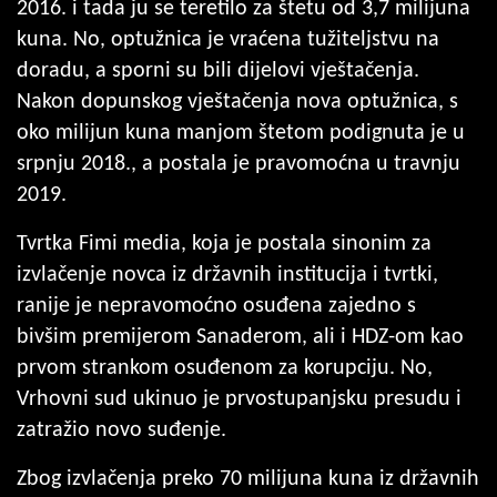
2016. i tada ju se teretilo za štetu od 3,7 milijuna
kuna. No, optužnica je vraćena tužiteljstvu na
doradu, a sporni su bili dijelovi vještačenja.
Nakon dopunskog vještačenja nova optužnica, s
oko milijun kuna manjom štetom podignuta je u
srpnju 2018., a postala je pravomoćna u travnju
2019.
Tvrtka Fimi media, koja je postala sinonim za
izvlačenje novca iz državnih institucija i tvrtki,
ranije je nepravomoćno osuđena zajedno s
bivšim premijerom Sanaderom, ali i HDZ-om kao
prvom strankom osuđenom za korupciju. No,
Vrhovni sud ukinuo je prvostupanjsku presudu i
zatražio novo suđenje.
Zbog izvlačenja preko 70 milijuna kuna iz državnih