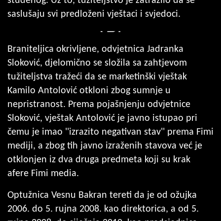
studenog. Uz to, tužiteljstvo je zatražilo da se
saslušaju svi predloženi vještaci i svjedoci.
Braniteljica okrivljene, odvjetnica Jadranka
Sloković, djelomično se složila sa zahtjevom
tužiteljstva tražeći da se marketinški vještak
Kamilo Antolović otkloni zbog sumnje u
nepristranost. Prema pojašnjenju odvjetnice
Sloković, vještak Antolović je javno istupao pri
čemu je imao ''izrazito negativan stav'' prema Fimi
mediji, a zbog tih javno izraženih stavova već je
otklonjen iz dva druga predmeta koji su krak
afere Fimi media.
Optužnica Vesnu Bakran tereti da je od ožujka
2006. do 5. rujna 2008. kao direktorica, a od 5.