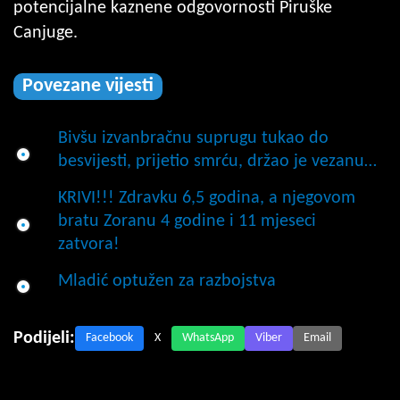
potencijalne kaznene odgovornosti Piruške
Canjuge.
Povezane vijesti
Bivšu izvanbračnu suprugu tukao do
besvijesti, prijetio smrću, držao je vezanu…
KRIVI!!! Zdravku 6,5 godina, a njegovom
bratu Zoranu 4 godine i 11 mjeseci
zatvora!
Mladić optužen za razbojstva
Podijeli:
Facebook
X
WhatsApp
Viber
Email