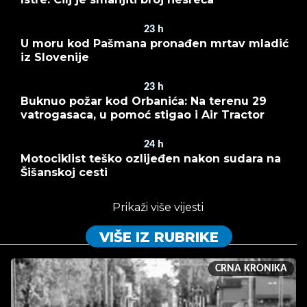
23
h
U moru kod Pašmana pronađen mrtav mladić
iz Slovenije
23
h
Buknuo požar kod Orbanića: Na terenu 29
vatrogasaca, u pomoć stigao i Air Tractor
24
h
Motociklist teško ozlijeđen nakon sudara na
Šišanskoj cesti
Prikaži više vijesti
VIŠE IZ RUBRIKE
CRNA KRONIKA