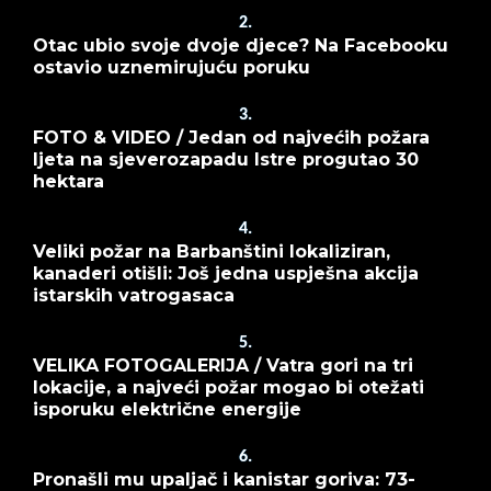
2.
Otac ubio svoje dvoje djece? Na Facebooku
ostavio uznemirujuću poruku
3.
FOTO & VIDEO / Jedan od najvećih požara
ljeta na sjeverozapadu Istre progutao 30
hektara
4.
Veliki požar na Barbanštini lokaliziran,
kanaderi otišli: Još jedna uspješna akcija
istarskih vatrogasaca
5.
VELIKA FOTOGALERIJA / Vatra gori na tri
lokacije, a najveći požar mogao bi otežati
isporuku električne energije
6.
Pronašli mu upaljač i kanistar goriva: 73-