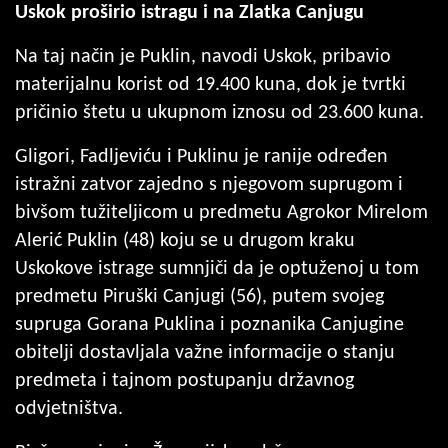
Uskok proširio istragu i na Zlatka Canjugu
Na taj način je Puklin, navodi Uskok, pribavio
materijalnu korist od 19.400 kuna, dok je tvrtki
pričinio štetu u ukupnom iznosu od 23.600 kuna.
Gligori, Fadljeviću i Puklinu je ranije određen
istražni zatvor zajedno s njegovom suprugom i
bivšom tužiteljicom u predmetu Agrokor Mirelom
Alerić Puklin (48) koju se u drugom kraku
Uskokove istrage sumnjiči da je optuženoj u tom
predmetu Piruški Canjugi (56), putem svojeg
supruga Gorana Puklina i poznanika Canjugine
obitelji dostavljala važne informacije o stanju
predmeta i tajnom postupanju državnog
odvjetništva.