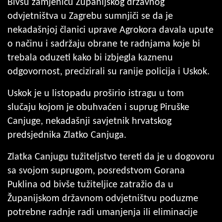
Bivšu zamjenicu Županijskog državnog
odvjetništva u Zagrebu sumnjiči se da je
nekadašnjoj članici uprave Agrokora davala upute
o načinu i sadržaju obrane te radnjama koje bi
trebala oduzeti kako bi izbjegla kaznenu
odgovornost, precizirali su ranije policija i Uskok.
Uskok je u listopadu proširio istragu u tom
slučaju kojom je obuhvaćen i suprug Piruške
Canjuge, nekadašnji savjetnik hrvatskog
predsjednika Zlatko Canjuga.
Zlatka Canjugu tužiteljstvo tereti da je u dogovoru
sa svojom suprugom, posredstvom Gorana
Puklina od bivše tužiteljice zatražio da u
Županijskom državnom odvjetništvu poduzme
potrebne radnje radi umanjenja ili eliminacije