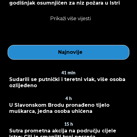
godišnjak osumnjičen za niz požara u Istri
Prikaži više vijesti
Najnovije
41
min
Sudarili se putnički i teretni vlak, više osoba
ozlijeđeno
4
h
U Slavonskom Brodu pronađeno tijelo
muškarca, jedna osoba uhićena
15
h
Sutra prometna akcija na području cijele
Istre: Cilj je smanjiti broj nesreća