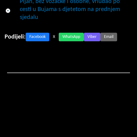
Pijan, bez vozačke i osobne, vrludao po
cesti u Bujama s djetetom na prednjem
sjedalu
Podijeli:
Facebook
X
WhatsApp
Viber
Email