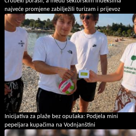
Crobexi porasli, a među sektorskim indeksima
najveće promjene zabilježili turizam i prijevoz
Inicijativa za plaže bez opušaka: Podjela mini
pepeljara kupačima na Vodnjanštini