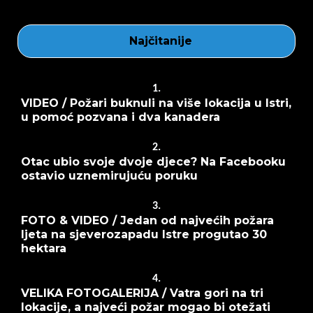
Najčitanije
1.
VIDEO / Požari buknuli na više lokacija u Istri,
u pomoć pozvana i dva kanadera
2.
Otac ubio svoje dvoje djece? Na Facebooku
ostavio uznemirujuću poruku
3.
FOTO & VIDEO / Jedan od najvećih požara
ljeta na sjeverozapadu Istre progutao 30
hektara
4.
VELIKA FOTOGALERIJA / Vatra gori na tri
lokacije, a najveći požar mogao bi otežati