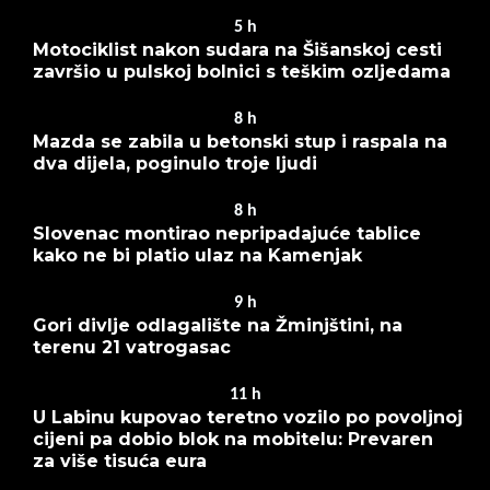
5
h
Motociklist nakon sudara na Šišanskoj cesti
završio u pulskoj bolnici s teškim ozljedama
8
h
Mazda se zabila u betonski stup i raspala na
dva dijela, poginulo troje ljudi
8
h
Slovenac montirao nepripadajuće tablice
kako ne bi platio ulaz na Kamenjak
9
h
Gori divlje odlagalište na Žminjštini, na
terenu 21 vatrogasac
11
h
U Labinu kupovao teretno vozilo po povoljnoj
cijeni pa dobio blok na mobitelu: Prevaren
za više tisuća eura