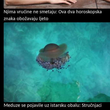
Njima vrućine ne smetaju: Ova dva horoskopska
znaka obožavaju ljeto
Meduze se pojavile uz istarsku obalu: Stručnjaci