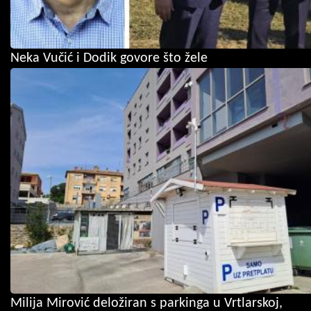
Neka Vučić i Dodik govore što žele
Milija Mirović deložiran s parkinga u Vrtlarskoj,