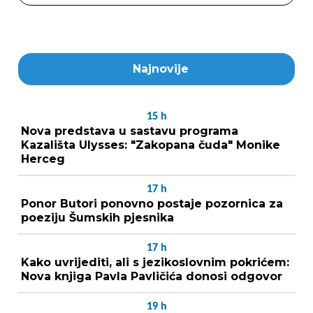
Najnovije
15
h
Nova predstava u sastavu programa
Kazališta Ulysses: "Zakopana čuda" Monike
Herceg
17
h
Ponor Butori ponovno postaje pozornica za
poeziju Šumskih pjesnika
17
h
Kako uvrijediti, ali s jezikoslovnim pokrićem:
Nova knjiga Pavla Pavličića donosi odgovor
19
h