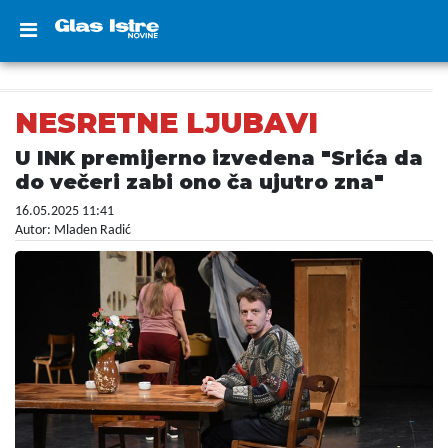
NESRETNE LJUBAVI
U INK premijerno izvedena "Srića da
do večeri zabi ono ča ujutro zna"
16.05.2025 11:41
Autor: Mladen Radić