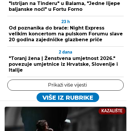
"Istrijan na Tinderu" u Balama, "Jedne lijepe
baljanske noći" u Fortu Forno
23
h
Od poznanika do braće: Night Express
velikim koncertom na pulskom Forumu slave
20 godina zajedničke glazbene priče
2
dana
"Toranj žena | Ženstvena umjetnost 2026."
povezuje umjetnice iz Hrvatske, Slovenije i
Italije
Prikaži više vijesti
VIŠE IZ RUBRIKE
KAZALIŠTE