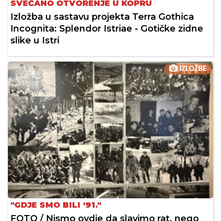
SVEČANO OTVORENJE U KOPRU
Izložba u sastavu projekta Terra Gothica
Incognita: Splendor Istriae - Gotičke zidne
slike u Istri
IZLOŽBE
"GDJE SMO BILI ‘91."
FOTO / Nismo ovdje da slavimo rat, nego