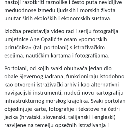
nastoji razotkriti raznolike i često puta nevidljive
međuodnose između ljudskih i morskih života
unutar širih ekoloških i ekonomskih sustava.
Izložba predstavlja video rad i seriju fotografija
umjetnice Ane Opalić te osam »pomorskih
priručnika« (tal. portolani) s istraživačkim
esejima, nautičkim kartama i fotografijama.
Portolani, od kojih svaki obuhvaća jedan dio
obale Sjevernog Jadrana, funkcioniraju istodobno
kao otvoreni istraživački arhiv i kao alternativni
navigacijski instrumenti, nudeći novu kartografiju
infrastrukturnog morskog krajolika. Svaki portolan
objedinjuje karte, fotografije i tekstove na četiri
jezika (hrvatski, slovenski, talijanski i engleski)
razvijene na temelju opsežnih istraživanja i