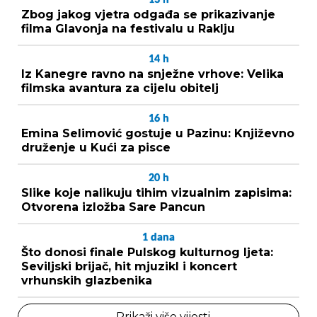
Zbog jakog vjetra odgađa se prikazivanje
filma Glavonja na festivalu u Raklju
14
h
Iz Kanegre ravno na snježne vrhove: Velika
filmska avantura za cijelu obitelj
16
h
Emina Selimović gostuje u Pazinu: Književno
druženje u Kući za pisce
20
h
Slike koje nalikuju tihim vizualnim zapisima:
Otvorena izložba Sare Pancun
1
dana
Što donosi finale Pulskog kulturnog ljeta:
Seviljski brijač, hit mjuzikl i koncert
vrhunskih glazbenika
Prikaži više vijesti