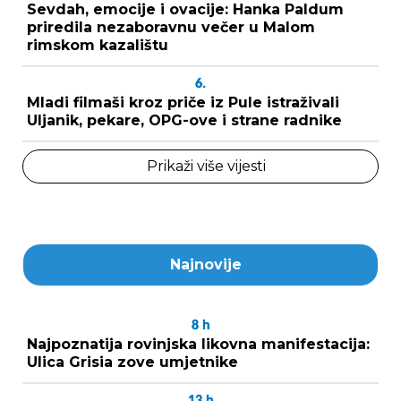
Sevdah, emocije i ovacije: Hanka Paldum
priredila nezaboravnu večer u Malom
rimskom kazalištu
6.
Mladi filmaši kroz priče iz Pule istraživali
Uljanik, pekare, OPG-ove i strane radnike
Prikaži više vijesti
Najnovije
8
h
Najpoznatija rovinjska likovna manifestacija:
Ulica Grisia zove umjetnike
13
h