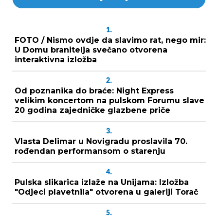
1.
FOTO / Nismo ovdje da slavimo rat, nego mir:
U Domu branitelja svečano otvorena
interaktivna izložba
2.
Od poznanika do braće: Night Express
velikim koncertom na pulskom Forumu slave
20 godina zajedničke glazbene priče
3.
Vlasta Delimar u Novigradu proslavila 70.
rođendan performansom o starenju
4.
Pulska slikarica izlaže na Unijama: Izložba
"Odjeci plavetnila" otvorena u galeriji Torač
5.