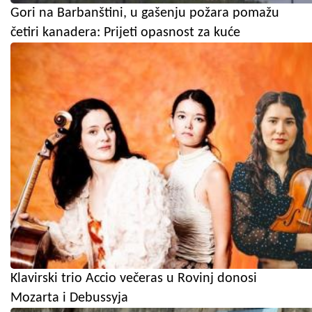
Gori na Barbanštini, u gašenju požara pomažu
četiri kanadera: Prijeti opasnost za kuće
Klavirski trio Accio večeras u Rovinj donosi
Mozarta i Debussyja