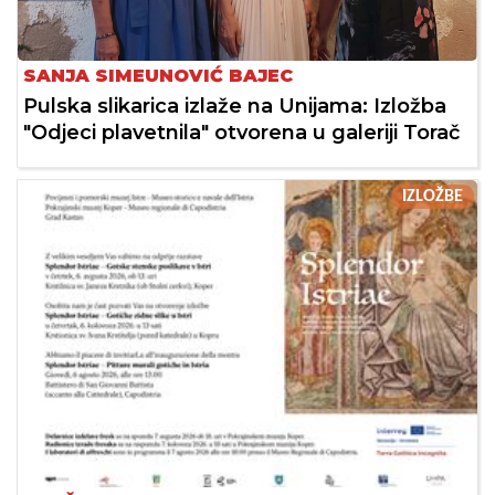
SANJA SIMEUNOVIĆ BAJEC
Pulska slikarica izlaže na Unijama: Izložba
"Odjeci plavetnila" otvorena u galeriji Torač
IZLOŽBE