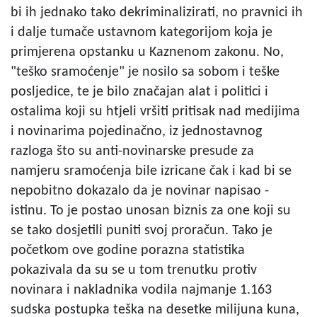
bi ih jednako tako dekriminalizirati, no pravnici ih
i dalje tumače ustavnom kategorijom koja je
primjerena opstanku u Kaznenom zakonu. No,
"teško sramoćenje" je nosilo sa sobom i teške
posljedice, te je bilo značajan alat i politici i
ostalima koji su htjeli vršiti pritisak nad medijima
i novinarima pojedinačno, iz jednostavnog
razloga što su anti-novinarske presude za
namjeru sramoćenja bile izricane čak i kad bi se
nepobitno dokazalo da je novinar napisao -
istinu. To je postao unosan biznis za one koji su
se tako dosjetili puniti svoj proračun. Tako je
početkom ove godine porazna statistika
pokazivala da su se u tom trenutku protiv
novinara i nakladnika vodila najmanje 1.163
sudska postupka teška na desetke milijuna kuna,