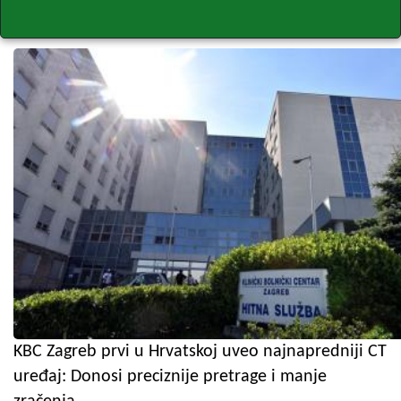
KBC Zagreb prvi u Hrvatskoj uveo najnapredniji CT
uređaj: Donosi preciznije pretrage i manje