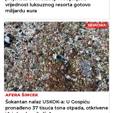
vrijednost luksuznog resorta gotovo
milijardu eura
HRVATSKA
AFERA ŠINCEK
Šokantan nalaz USKOK-a: U Gospiću
pronađeno 37 tisuća tona otpada, otkrivene