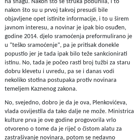
na snagu. Nakon što se struka pobunila, i to
nakon što su u prvoj takvoj presudi bile
objavljene opet istinite informacije, i to u širem
javnom interesu, a novinar je ipak bio osuđen,
godine 2014. djelo sramoćenja preformulirano je
u "teško sramoćenje", pa je pritisak donekle
popustio jer je tada ipak bilo teže sankcionirati
istinu. No, tada je počeo rasti broj tužbi za staru
dobru klevetu i uvredu, pa se i danas vodi
nekoliko stotina postupaka protiv novinara
temeljem Kaznenog zakona.
No, svejedno, dobro je da je ova, Plenkovićeva,
vlada osvijestila da tako dalje ne može. Ministrica
kulture prva je ove godine progovorila vrlo
otvoreno o tome da je riječ o čistom alatu za
zastrašivanje novinara, potom se nedavno