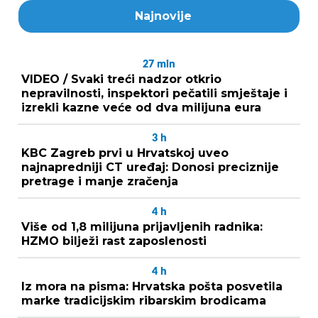
Najnovije
27
min
VIDEO / Svaki treći nadzor otkrio
nepravilnosti, inspektori pečatili smještaje i
izrekli kazne veće od dva milijuna eura
3
h
KBC Zagreb prvi u Hrvatskoj uveo
najnapredniji CT uređaj: Donosi preciznije
pretrage i manje zračenja
4
h
Više od 1,8 milijuna prijavljenih radnika:
HZMO bilježi rast zaposlenosti
4
h
Iz mora na pisma: Hrvatska pošta posvetila
marke tradicijskim ribarskim brodicama