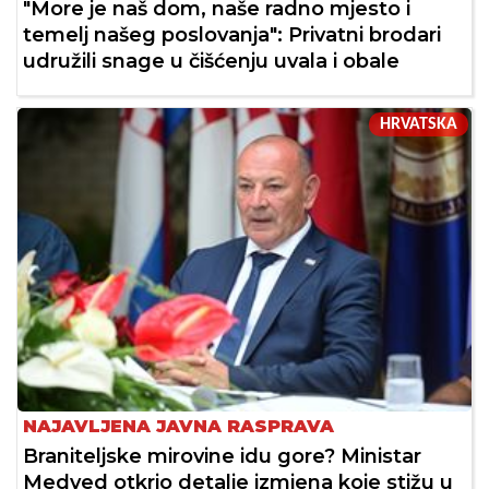
"More je naš dom, naše radno mjesto i
temelj našeg poslovanja": Privatni brodari
udružili snage u čišćenju uvala i obale
HRVATSKA
NAJAVLJENA JAVNA RASPRAVA
Braniteljske mirovine idu gore? Ministar
Medved otkrio detalje izmjena koje stižu u