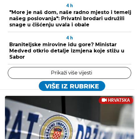
4
h
"More je naš dom, naše radno mjesto i temelj
našeg poslovanja": Privatni brodari udružili
snage u čišćenju uvala i obale
4
h
Braniteljske mirovine idu gore? Ministar
Medved otkrio detalje izmjena koje stižu u
Sabor
Prikaži više vijesti
VIŠE IZ RUBRIKE
HRVATSKA