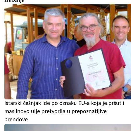
zračenja
Istarski češnjak ide po oznaku EU-a koja je pršut i
maslinovo ulje pretvorila u prepoznatljive
brendove