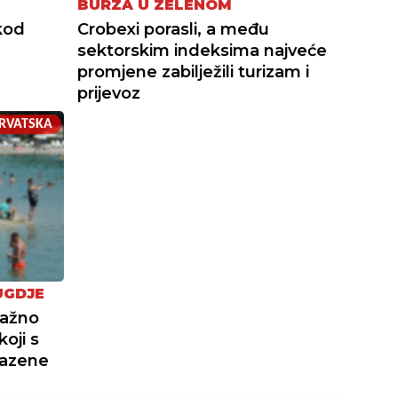
BURZA U ZELENOM
kod
Crobexi porasli, a među
sektorskim indeksima najveće
promjene zabilježili turizam i
prijevoz
RVATSKA
UGDJE
važno
oji s
bazene