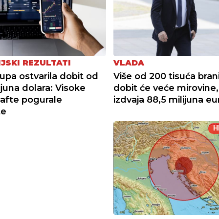
IJSKI REZULTATI
VLADA
pa ostvarila dobit od
Više od 200 tisuća brani
ijuna dolara: Visoke
dobit će veće mirovine,
nafte pogurale
izdvaja 88,5 milijuna eu
te
H