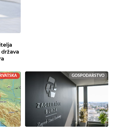
telja
 država
ra
RVATSKA
GOSPODARSTVO