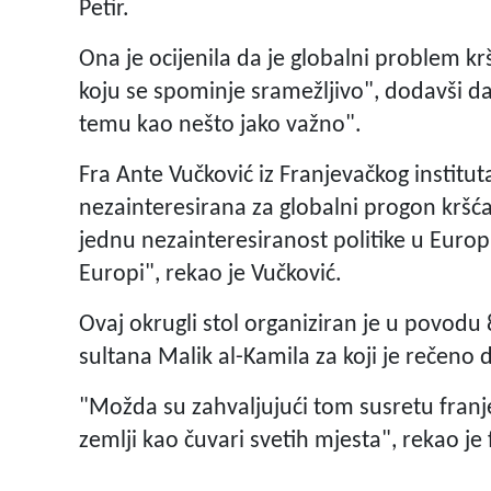
Petir.
Ona je ocijenila da je globalni problem 
koju se spominje sramežljivo", dodavši da n
temu kao nešto jako važno".
Fra Ante Vučković iz Franjevačkog institu
nezainteresirana za globalni progon krš
jednu nezainteresiranost politike u Europi
Europi", rekao je Vučković.
Ovaj okrugli stol organiziran je u povodu 8
sultana Malik al-Kamila za koji je rečeno d
"Možda su zahvaljujući tom susretu franjevc
zemlji kao čuvari svetih mjesta", rekao je