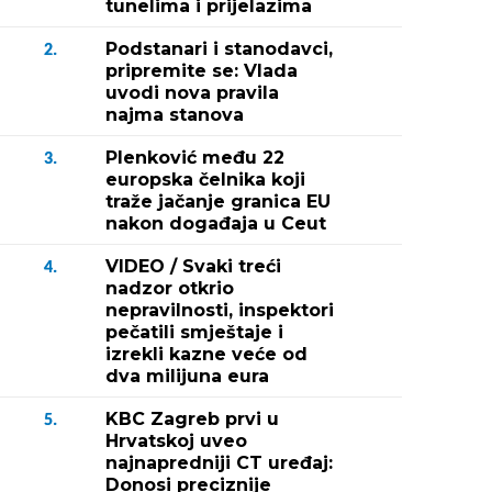
tunelima i prijelazima
Podstanari i stanodavci,
2.
pripremite se: Vlada
uvodi nova pravila
najma stanova
Plenković među 22
3.
europska čelnika koji
traže jačanje granica EU
nakon događaja u Ceut
VIDEO / Svaki treći
4.
nadzor otkrio
nepravilnosti, inspektori
pečatili smještaje i
izrekli kazne veće od
dva milijuna eura
KBC Zagreb prvi u
5.
Hrvatskoj uveo
najnapredniji CT uređaj:
Donosi preciznije