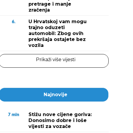
pretrage i manje
zračenja
U Hrvatskoj vam mogu
6.
trajno oduzeti
automobil: Zbog ovih
prekršaja ostajete bez
vozila
Prikaži više vijesti
Najnovije
Stižu nove cijene goriva:
7
min
Donosimo dobre i loše
vijesti za vozače