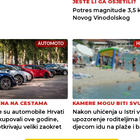
JESTE LI GA OSJETILI?
Potres magnitude 3,5 
Novog Vinodolskog
AUTOMOTO
H
NA NA CESTAMA
KAMERE MOGU BITI SV
e su automobile Hrvati
Nakon uhićenja u Istri 
 kupovali ove godine,
upozorenje roditeljima k
tkrivaju veliki zaokret
djecom idu na plaže i 