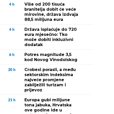
Više od 200 tisuća
4
h
branitelja dobit će veće
mirovine, država izdvaja
88,5 milijuna eura
Država isplaćuje do 720
4
h
eura mjesečno: Tko
može dobiti inkluzivni
dodatak
Potres magnitude 3,5
6
h
kod Novog Vinodolskog
Crobexi porasli, a među
20
h
sektorskim indeksima
najveće promjene
zabilježili turizam i
prijevoz
Europa gubi milijune
21
h
tona jabuka, Hrvatska
ove godine ide u