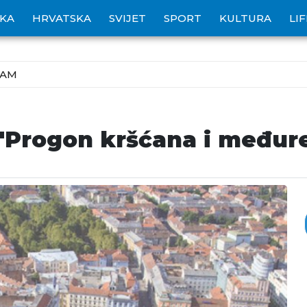
IKA
HRVATSKA
SVIJET
SPORT
KULTURA
LI
ZAM
 "Progon kršćana i međurel