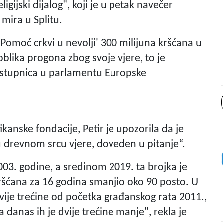
gijski dijalog", koji je u petak navečer
 mira u Splitu.
'Pomoć crkvi u nevolji' 300 milijuna kršćana u
oblika progona zbog svoje vjere, to je
 zastupnica u parlamentu Europske
ikanske fondacije, Petir je upozorila da je
u drevnom srcu vjere, doveden u pitanje“.
2003. godine, a sredinom 2019. ta brojka je
 kršćana za 16 godina smanjio oko 90 posto. U
 dvije trećine od početka građanskog rata 2011.,
a danas ih je dvije trećine manje", rekla je