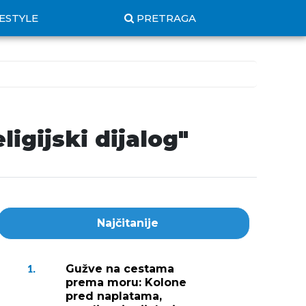
FESTYLE
PRETRAGA
igijski dijalog"
Najčitanije
Gužve na cestama
1.
prema moru: Kolone
pred naplatama,