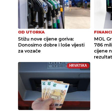
OD UTORKA
FINANC
Stižu nove cijene goriva:
MOL Gru
Donosimo dobre i loše vijesti
786 mil
za vozače
cijene 
rezulta
HRVATSKA