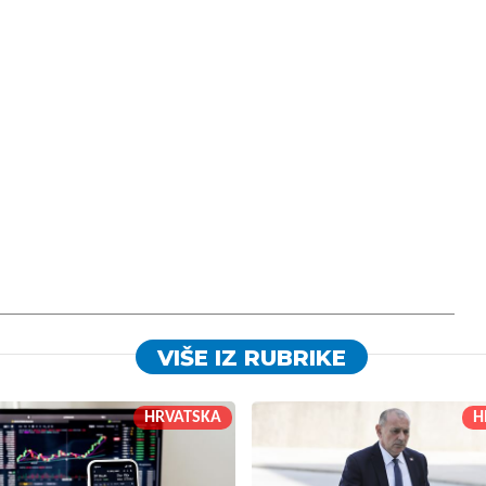
VIŠE IZ RUBRIKE
HRVATSKA
H