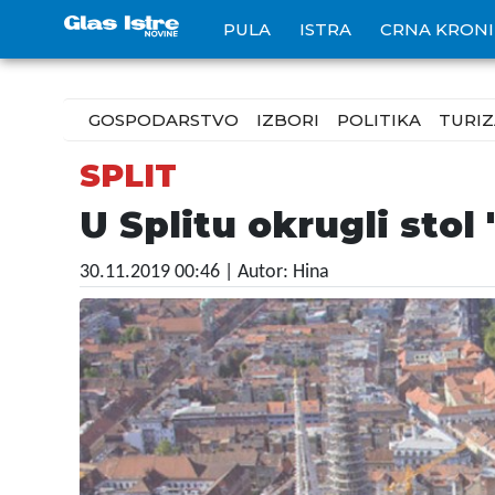
PULA
ISTRA
CRNA KRON
GOSPODARSTVO
IZBORI
POLITIKA
TURI
SPLIT
U Splitu okrugli stol
30.11.2019 00:46
| Autor: Hina