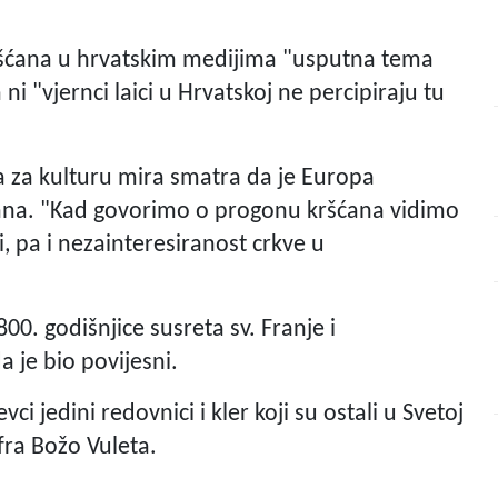
kršćana u hrvatskim medijima "usputna tema
i "vjernci laici u Hrvatskoj ne percipiraju tu
ta za kulturu mira smatra da je Europa
ćana. "Kad govorimo o progonu kršćana vidimo
, pa i nezainteresiranost crkve u
00. godišnjice susreta sv. Franje i
a je bio povijesni.
i jedini redovnici i kler koji su ostali u Svetoj
 fra Božo Vuleta.