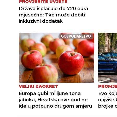
PROVJERITE UVJETE
Država isplaćuje do 720 eura
mjesečno: Tko može dobiti
inkluzivni dodatak
GOSPODARSTVO
VELIKI ZAOKRET
PROMJE
Europa gubi milijune tona
Evo koj
jabuka, Hrvatska ove godine
najviše
ide u potpuno drugom smjeru
brojke o