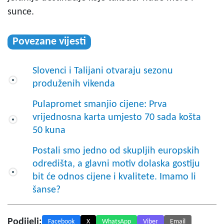
sunce.
Povezane vijesti
Slovenci i Talijani otvaraju sezonu
produženih vikenda
Pulapromet smanjio cijene: Prva
vrijednosna karta umjesto 70 sada košta
50 kuna
Postali smo jedno od skupljih europskih
odredišta, a glavni motiv dolaska gostiju
bit će odnos cijene i kvalitete. Imamo li
šanse?
Podijeli:
Facebook
X
WhatsApp
Viber
Email