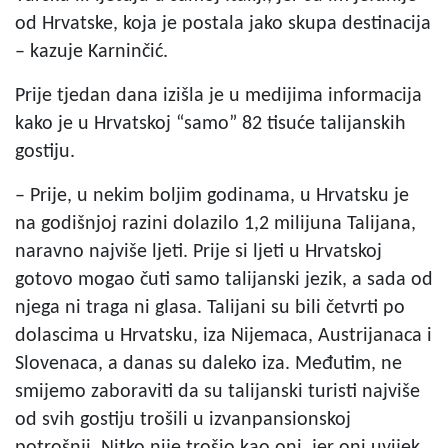
od Hrvatske, koja je postala jako skupa destinacija
– kazuje Karninčić.
Prije tjedan dana izišla je u medijima informacija
kako je u Hrvatskoj “samo” 82 tisuće talijanskih
gostiju.
– Prije, u nekim boljim godinama, u Hrvatsku je
na godišnjoj razini dolazilo 1,2 milijuna Talijana,
naravno najviše ljeti. Prije si ljeti u Hrvatskoj
gotovo mogao čuti samo talijanski jezik, a sada od
njega ni traga ni glasa. Talijani su bili četvrti po
dolascima u Hrvatsku, iza Nijemaca, Austrijanaca i
Slovenaca, a danas su daleko iza. Međutim, ne
smijemo zaboraviti da su talijanski turisti najviše
od svih gostiju trošili u izvanpansionskoj
potrošnji. Nitko nije trošio kao oni, jer oni uvijek