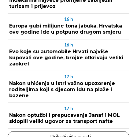
indeksima najveće promjene zabilježili
turizam i prijevoz
16
h
Europa gubi milijune tona jabuka, Hrvatska
ove godine ide u potpuno drugom smjeru
16
h
Evo koje su automobile Hrvati najviše
kupovali ove godine, brojke otkrivaju veliki
zaokret
17
h
Nakon uhićenja u Istri važno upozorenje
roditeljima koji s djecom idu na plaže i
bazene
17
h
Nakon optužbi i prepucavanja Janaf i MOL
sklopili veliki ugovor za transport nafte
Prikaži više vijesti