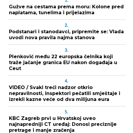
1.
Gužve na cestama prema moru: Kolone pred
naplatama, tunelima i prijelazima
2.
Podstanari i stanodavci, pripremite se: Vlada
uvodi nova pravila najma stanova
3.
Plenković među 22 europska čelnika koji
traže jačanje granica EU nakon događaja u
Ceut
4.
VIDEO / Svaki treći nadzor otkrio
nepravilnosti, inspektori pečatili smještaje i
izrekli kazne veće od dva milijuna eura
5.
KBC Zagreb prvi u Hrvatskoj uveo
najnapredniji CT uređaj: Donosi preciznije
pretrage i manje zračenja