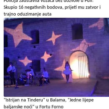
Policija zaustavila vozača bez dozvole u Puli:
Skupio 16 negativnih bodova, prijeti mu zatvor i
trajno oduzimanje auta
"Istrijan na Tinderu" u Balama, "Jedne lijepe
baljanske noći" u Fortu Forno