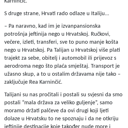
Karninčić.
S druge strane, Hrvati rado odlaze u Italiju...
– Pa naravno, kad im je izvanpansionska
potrošnja jeftinija nego u Hrvatskoj. Ručkovi,
večere, izleti, transferi, sve to puno manje košta
nego u Hrvatskoj. Pa Talijan u Hrvatskoj više plati
trajekt za sebe, obitelj i automobil ili prijevoz s
aerodroma nego što plaća smještaj. Transport je
užasno skup, a to u ostalim državama nije tako –
zaključuje Rea Karninčić.
Talijani su nas pročitali i postali su svjesni da smo
postali “mala država za veliko guljenje”, samo
moramo držati palčeve da ovi drugi koji ljeti
dolaze u Hrvatsku to ne spoznaju i da ne otkriju
jeftinije destinacije koje također nude more i