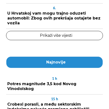
6.
U Hrvatskoj vam mogu trajno oduzeti
automobil: Zbog ovih prekršaja ostajete bez
vozila
Prikaži više vijesti
Najnovije
1
h
Potres magnitude 3,5 kod Novog
Vinodolskog
15
h
Crobexi porasli, a među sektorskim