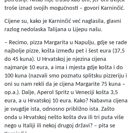
troše iznad svojih mogućnosti – govori Karninčić.
Cijene su, kako je Karninčić već naglasila, glavni
razlog nedolaska Talijana u Lijepu našu.
– Recimo, pizza Margarita u Napulju, gdje se rade
najbolje pizze, košta između pet i šest eura (37,5
do 45 kuna). U Hrvatskoj je njezina cijena
najmanje 10 eura, a ima i mjesta gdje košta i do
100 kuna (nazvali smo poznatu splitsku pizzeriju i
oni su nam rekli da je cijena Margarite 75 kuna –
op.a.). Dalje, Aperol Spritz u Veneciji košta 3,5
eura, a u Hrvatskoj 10 eura. Kako? Nabavna cijena
je svugdje ista, odnosno približno ista. Zašto
onda u Hrvatskoj nešto košta dva ili tri puta više
nego u Italiji ili nekoj drugoj državi? – pita se