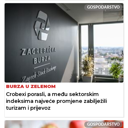
GOSPODARSTVO
BURZA U ZELENOM
Crobexi porasli, a među sektorskim
indeksima najveće promjene zabilježili
turizam i prijevoz
GOSPODARSTVO