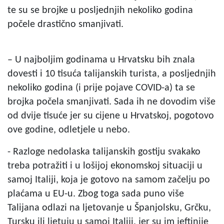
te su se brojke u posljednjih nekoliko godina
počele drastično smanjivati.
– U najboljim godinama u Hrvatsku bih znala
dovesti i 10 tisuća talijanskih turista, a posljednjih
nekoliko godina (i prije pojave COVID-a) ta se
brojka počela smanjivati. Sada ih ne dovodim više
od dvije tisuće jer su cijene u Hrvatskoj, pogotovo
ove godine, odletjele u nebo.
- Razloge nedolaska talijanskih gostiju svakako
treba potražiti i u lošijoj ekonomskoj situaciji u
samoj Italiji, koja je gotovo na samom začelju po
plaćama u EU-u. Zbog toga sada puno više
Talijana odlazi na ljetovanje u Španjolsku, Grčku,
Tursku ili ljetuju u samoj Italiji, jer su im jeftinije