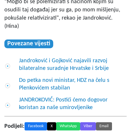
"Moglo bi se polemizirati s načinom kojim su
osudili taj događaj jer su ga, po mom mišljenju,
pokušale relativizirati", rekao je Jandroković.
(Hina)
Povezane vijesti
Jandroković i Gojković najavili razvoj
bilateralne suradnje Hrvatske i Srbije
Do petka novi ministar, HDZ na čelu s
Plenkovićem stabilan
JANDROKOVIĆ: Postići ćemo dogovor
koristan za naše umirovljenike
Podijeli:
Facebook
X
WhatsApp
Viber
Email