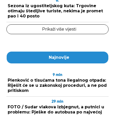
6.
Sezona iz ugostiteljskog kuta: Trgovine
otimaju štedljive turiste, nekima je promet
pao i 40 posto
Prikaži više vijesti
Najnovije
9
min
Plenković o tisućama tona ilegalnog otpada:
Riješit će se u zakonskoj proceduri, a ne pod
pritiskom
29
min
FOTO / Sudar vlakova izbjegnut, a putnici u
problemu: Pješke do autobusa po najvećoj