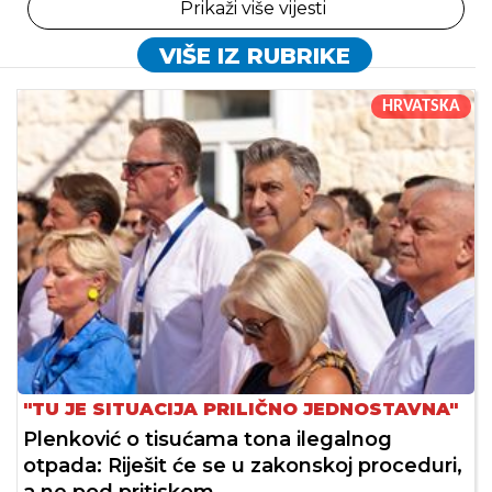
Prikaži više vijesti
VIŠE IZ RUBRIKE
HRVATSKA
"TU JE SITUACIJA PRILIČNO JEDNOSTAVNA"
Plenković o tisućama tona ilegalnog
otpada: Riješit će se u zakonskoj proceduri,