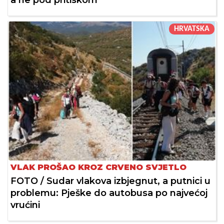
a ne pod pritiskom
HRVATSKA
VLAK PROŠAO KROZ CRVENO SVJETLO
FOTO / Sudar vlakova izbjegnut, a putnici u
problemu: Pješke do autobusa po najvećoj
vrućini