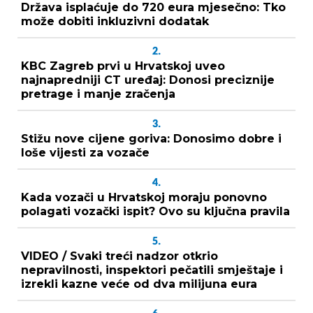
Država isplaćuje do 720 eura mjesečno: Tko
može dobiti inkluzivni dodatak
2.
KBC Zagreb prvi u Hrvatskoj uveo
najnapredniji CT uređaj: Donosi preciznije
pretrage i manje zračenja
3.
Stižu nove cijene goriva: Donosimo dobre i
loše vijesti za vozače
4.
Kada vozači u Hrvatskoj moraju ponovno
polagati vozački ispit? Ovo su ključna pravila
5.
VIDEO / Svaki treći nadzor otkrio
nepravilnosti, inspektori pečatili smještaje i
izrekli kazne veće od dva milijuna eura