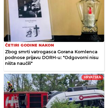
ČETIRI GODINE NAKON
Zbog smrti vatrogasca Gorana Komlenca
podnose prijavu DORH-u: "Odgovorni nisu
ništa naučili"
HRVATSKA