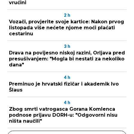
vrućini
2
h
Vozači, provjerite svoje kartice: Nakon prvog
listopada više nećete njome moći plaćati
cestarinu
3
h
Drava na povijesno niskoj razini, Orljava pred
presušivanjem: "Mogla bi nestati za nekoliko
dana"
4
h
Preminuo je hrvatski fizičar i akademik Ivo
Šlaus
4
h
Zbog smrti vatrogasca Gorana Komlenca
podnose prijavu DORH-u: "Odgovorni nisu
ništa naučili"