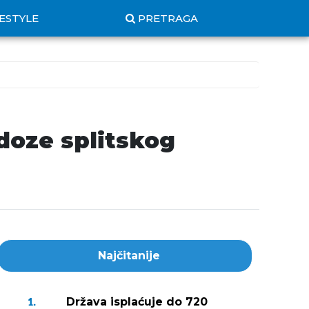
FESTYLE
PRETRAGA
doze splitskog
Najčitanije
Država isplaćuje do 720
1.