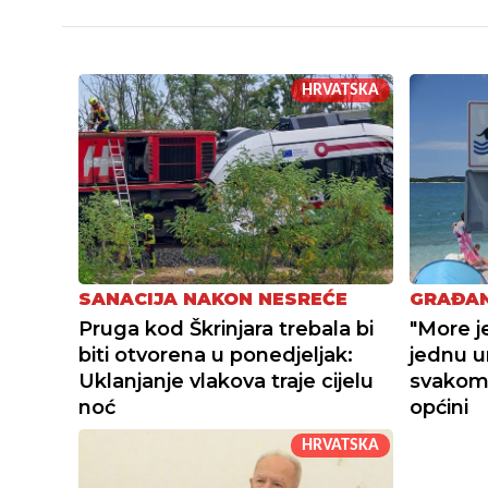
HRVATSKA
SANACIJA NAKON NESREĆE
GRAĐAN
Pruga kod Škrinjara trebala bi
"More j
biti otvorena u ponedjeljak:
jednu u
Uklanjanje vlakova traje cijelu
svakom
noć
općini
HRVATSKA