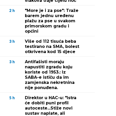
vlakova traje cijelu noć
"More je i za pse": Traže
2
h
barem jednu uređenu
plažu za pse u svakom
primorskom gradu i
općini
Više od 112 tisuća beba
3
h
testirano na SMA, bolest
otkrivena kod 15 djece
Antifašisti moraju
3
h
napustiti zgradu koju
koriste od 1953.: Iz
SABA-e ističu da im
zamjenska nekretnina
nije ponuđena.
Direktor u HAC-u: "Istra
5
h
će dobiti puni profil
autoceste...Stiže novi
sustav naplate, ali