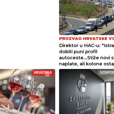
PROZVAO HRVATSKE V
Direktor u HAC-u: "Istra
dobiti puni profil
autoceste...Stiže novi 
naplate, ali kolone osta
HRVATSKA
GOSPO