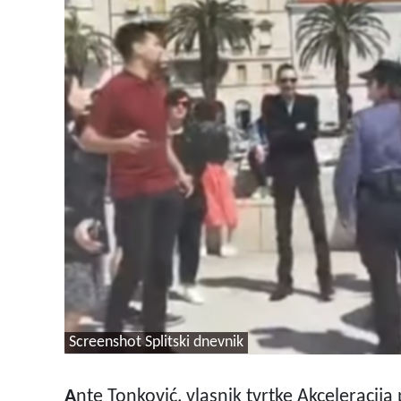
Screenshot Splitski dnevnik
A
nte Tonković, vlasnik tvrtke Akceleracij