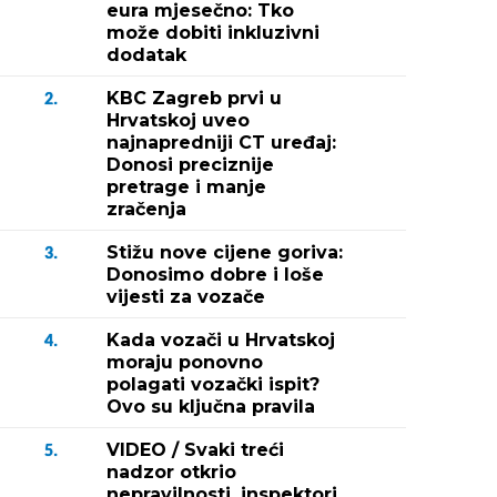
eura mjesečno: Tko
može dobiti inkluzivni
dodatak
KBC Zagreb prvi u
2.
Hrvatskoj uveo
najnapredniji CT uređaj:
Donosi preciznije
pretrage i manje
zračenja
Stižu nove cijene goriva:
3.
Donosimo dobre i loše
vijesti za vozače
Kada vozači u Hrvatskoj
4.
moraju ponovno
polagati vozački ispit?
Ovo su ključna pravila
VIDEO / Svaki treći
5.
nadzor otkrio
nepravilnosti, inspektori