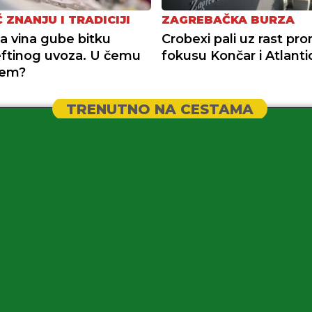
 ZNANJU I TRADICIJI
ZAGREBAČKA BURZA
a vina gube bitku
Crobexi pali uz rast pr
jeftinog uvoza. U čemu
fokusu Končar i Atlanti
lem?
TRENUTNO NA CESTAMA