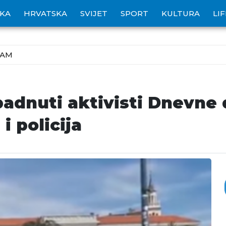
IKA
HRVATSKA
SVIJET
SPORT
KULTURA
LI
ZAM
padnuti aktivisti Dnevne 
i policija