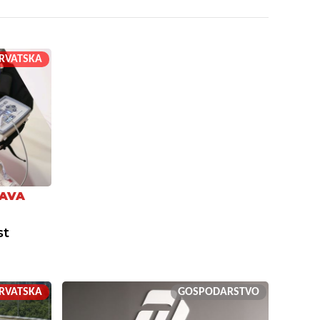
RVATSKA
ŠAVA
st
RVATSKA
GOSPODARSTVO