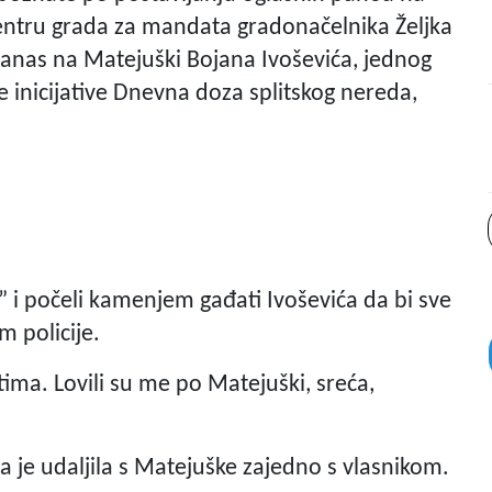
centru grada za mandata gradonačelnika Željka
danas na Matejuški Bojana Ivoševića, jednog
 inicijative Dnevna doza splitskog nereda,
” i počeli kamenjem gađati Ivoševića da bi sve
 policije.
istima. Lovili su me po Matejuški, sreća,
ja je udaljila s Matejuške zajedno s vlasnikom.