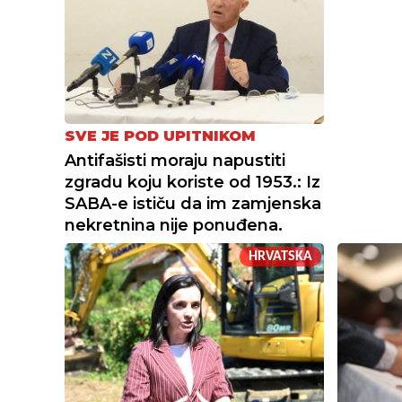
SVE JE POD UPITNIKOM
Antifašisti moraju napustiti
zgradu koju koriste od 1953.: Iz
SABA-e ističu da im zamjenska
nekretnina nije ponuđena.
HRVATSKA