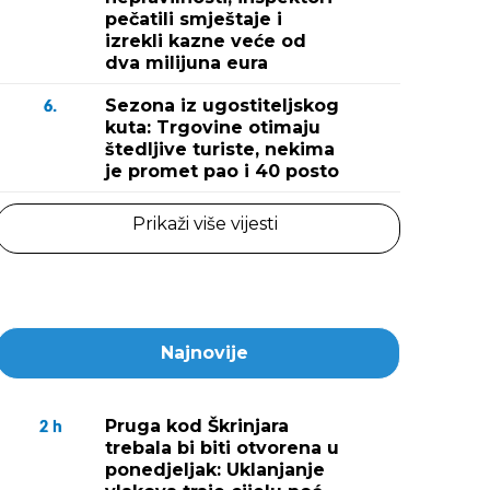
pečatili smještaje i
izrekli kazne veće od
dva milijuna eura
Sezona iz ugostiteljskog
6.
kuta: Trgovine otimaju
štedljive turiste, nekima
je promet pao i 40 posto
Prikaži više vijesti
Najnovije
Pruga kod Škrinjara
2
h
trebala bi biti otvorena u
ponedjeljak: Uklanjanje