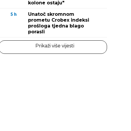
kolone ostaju"
Unatoč skromnom
5
h
prometu Crobex indeksi
prošloga tjedna blago
porasli
Prikaži više vijesti