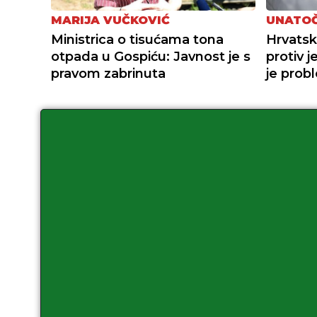
MARIJA VUČKOVIĆ
UNATOČ
Ministrica o tisućama tona
Hrvatsk
otpada u Gospiću: Javnost je s
protiv 
pravom zabrinuta
je prob