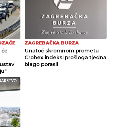
OZAČE
ZAGREBAČKA BURZA
 će
Unatoč skromnom prometu
Crobex indeksi prošloga tjedna
sustav
blago porasli
ju"
DARSTVO