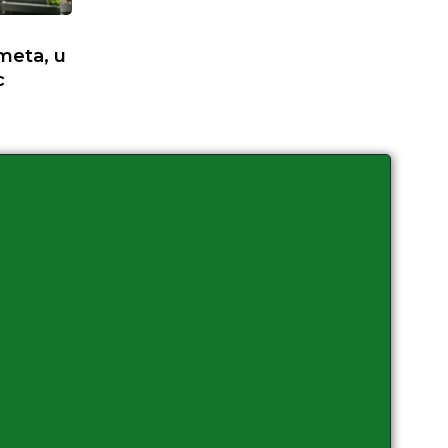
ometa, u
c