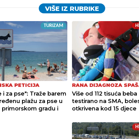
VIŠE IZ RUBRIKE
TURIZAM
H
SKA PETICIJA
RANA DIJAGNOZA SPA
e i za pse": Traže barem
Više od 112 tisuća beba
ređenu plažu za pse u
testirano na SMA, bole
 primorskom gradu i
otkrivena kod 15 djece
H