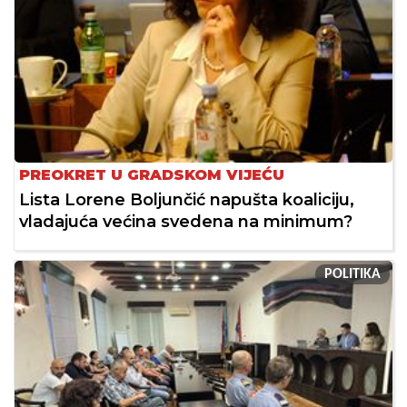
PREOKRET U GRADSKOM VIJEĆU
Lista Lorene Boljunčić napušta koaliciju,
vladajuća većina svedena na minimum?
POLITIKA