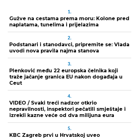
1.
Gužve na cestama prema moru: Kolone pred
naplatama, tunelima i prijelazima
2.
Podstanari i stanodavci, pripremite se: Vlada
uvodi nova pravila najma stanova
3.
Plenković među 22 europska čelnika koji
traže jačanje granica EU nakon događaja u
Ceut
4.
VIDEO / Svaki treći nadzor otkrio
nepravilnosti, inspektori pečatili smještaje i
izrekli kazne veće od dva milijuna eura
5.
KBC Zagreb prvi u Hrvatskoj uveo