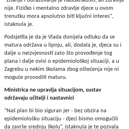
"Znanje i obrazovanje je nadoknadivo, ali zdravlje
nije. Fizičko i mentalno zdravlje djece u ovom
trenutku mora apsolutno biti ključni interes",
istaknula je.
Podsjetila je da je Vlada donijela odluku da se
matura održava u lipnju, ali, dodala je, djeca su i
dalje u neizvjesnosti zato što provođenje tog
plana i dalje ovisi o epidemiološkoj situaciji, a u
Zagrebu u nekim školama zbog oštećenja nije ni
moguće provoditi maturu.
Ministrica ne upravlja situacijom, sustav
održavaju učitelji i nastavnici
"Naš plan bi bio siguran jer - bez obzira na
epidemiološku situaciju - djeci bismo omogućili
da završe srednju školu“, istaknula je te pozvala