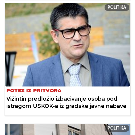
POLITIKA
POTEZ IZ PRITVORA
Vižintin predložio izbacivanje osoba pod
istragom USKOK-a iz gradske javne nabave
POLITIKA