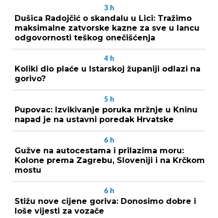
3
h
Dušica Radojčić o skandalu u Lici: Tražimo
maksimalne zatvorske kazne za sve u lancu
odgovornosti teškog onečišćenja
4
h
Koliki dio plaće u Istarskoj županiji odlazi na
gorivo?
5
h
Pupovac: Izvikivanje poruka mržnje u Kninu
napad je na ustavni poredak Hrvatske
6
h
Gužve na autocestama i prilazima moru:
Kolone prema Zagrebu, Sloveniji i na Krčkom
mostu
6
h
Stižu nove cijene goriva: Donosimo dobre i
loše vijesti za vozače