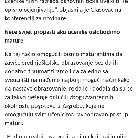
učenike nižih razreda osnovnih škola uvelo bi se
opisno ocjenjivanje“, objasnila je Glasovac na
konferenciji za novinare.
Neće svijet propasti ako učenike oslobodimo
mature
Na taj način omogućili bismo maturantima da
završe srednjoškolsko obrazovanje bez da ih
dodatno traumatiziramo i da zajedno sa
sveučilištima nađemo najbolji mogući način kako
da nastave obrazovanje, rekla je i dodala da su se
za takvo rješenje odlučili zbog izvanrednih
okolnosti, pogotovo u Zagrebu, koje ne
omogućuju svim učenicima ravnopravan pristup
maturi.
„Budimo realni, ova godina ni na koji način nije