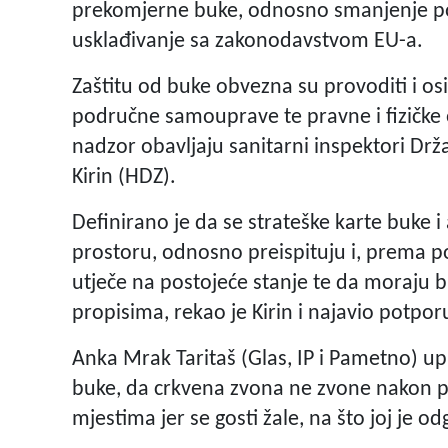
prekomjerne buke, odnosno smanjenje pos
usklađivanje sa zakonodavstvom EU-a.
Zaštitu od buke obvezna su provoditi i osig
područne samouprave te pravne i fizičke o
nadzor obavljaju sanitarni inspektori Drž
Kirin (HDZ).
Definirano je da se strateške karte buke i
prostoru, odnosno preispituju i, prema po
utječe na postojeće stanje te da moraju 
propisima, rekao je Kirin i najavio potpor
Anka Mrak Taritaš (Glas, IP i Pametno) upi
buke, da crkvena zvona ne zvone nakon p
mjestima jer se gosti žale, na što joj je 