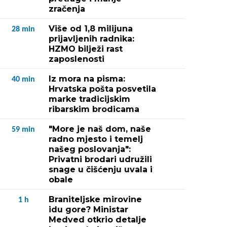
zračenja
Više od 1,8 milijuna
28
min
prijavljenih radnika:
HZMO bilježi rast
zaposlenosti
Iz mora na pisma:
40
min
Hrvatska pošta posvetila
marke tradicijskim
ribarskim brodicama
"More je naš dom, naše
59
min
radno mjesto i temelj
našeg poslovanja":
Privatni brodari udružili
snage u čišćenju uvala i
obale
Braniteljske mirovine
1
h
idu gore? Ministar
Medved otkrio detalje