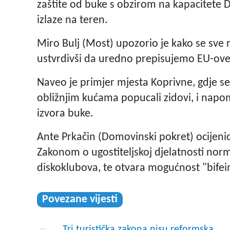
zaštite od buke s obzirom na kapacitete 
izlaze na teren.
Miro Bulj (Most) upozorio je kako se sve r
ustvrdivši da uredno prepisujemo EU-ove 
Naveo je primjer mjesta Koprivne, gdje 
obližnjim kućama popucali zidovi, i nap
izvora buke.
Ante Prkačin (Domovinski pokret) ocijenio 
Zakonom o ugostiteljskoj djelatnosti norm
diskoklubova, te otvara mogućnost "bifei
Povezane vijesti
Tri turistička zakona nisu reformska