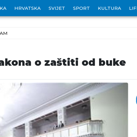
IKA
HRVATSKA
SVIJET
SPORT
KULTURA
LI
ZAM
kona o zaštiti od buke