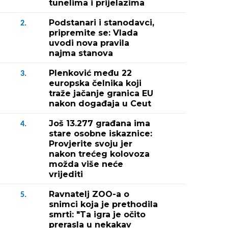
tunelima i prijelazima
Podstanari i stanodavci,
2.
pripremite se: Vlada
uvodi nova pravila
najma stanova
Plenković među 22
3.
europska čelnika koji
traže jačanje granica EU
nakon događaja u Ceut
Još 13.277 građana ima
4.
stare osobne iskaznice:
Provjerite svoju jer
nakon trećeg kolovoza
možda više neće
vrijediti
Ravnatelj ZOO-a o
5.
snimci koja je prethodila
smrti: "Ta igra je očito
prerasla u nekakav