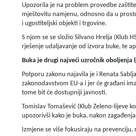
Upozorila je na problem provedbe zaštit
mještovitu namjenu, odnosno da u prost
i ugostiteljski objekti i trgovine.
S njom se se složio Silvano Hrelja (Klub H
rješenje udaljavanje od izvora buke, te 
Buka je drugi najveći uzročnik oboljenja l
Potporu zakonu najavila je i Renata Sablja
zakonodavstvom EU-a i jer će građani imat
tome bit će dostupniji javnosti.
Tomislav Tomašević (Klub Zeleno-lijeve ko
upozorivši kako je buka, nakon zagađenja z
Izmjene se više fokusiraju na prevenciju, 