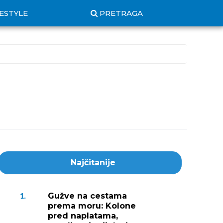
FESTYLE
PRETRAGA
Najčitanije
Gužve na cestama
1.
prema moru: Kolone
pred naplatama,