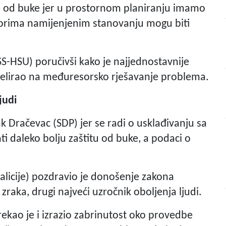
e od buke jer u prostornom planiranju imamo
orima namijenjenim stanovanju mogu biti
SS-HSU) poručivši kako je najjednostavnije
apelirao na međuresorsko rješavanje problema.
judi
k Dračevac (SDP) jer se radi o usklađivanju sa
i daleko bolju zaštitu od buke, a podaci o
alicije) pozdravio je donošenje zakona
raka, drugi najveći uzročnik oboljenja ljudi.
rekao je i izrazio zabrinutost oko provedbe