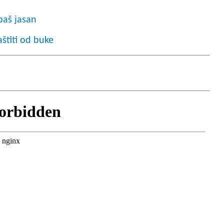
baš jasan
štiti od buke