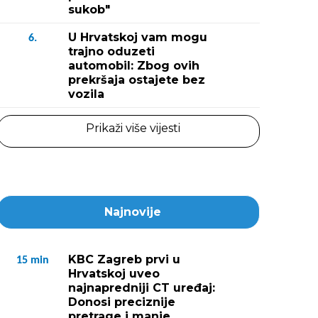
sukob"
U Hrvatskoj vam mogu
6.
trajno oduzeti
automobil: Zbog ovih
prekršaja ostajete bez
vozila
Prikaži više vijesti
Najnovije
KBC Zagreb prvi u
15
min
Hrvatskoj uveo
najnapredniji CT uređaj:
Donosi preciznije
pretrage i manje