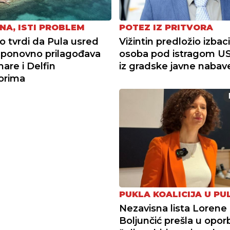
NA, ISTI PROBLEM
POTEZ IZ PRITVORA
tvrdi da Pula usred
Vižintin predložio izbac
ponovno prilagođava
osoba pod istragom U
re i Delfin
iz gradske javne nabav
torima
PUKLA KOALICIJA U PUL
Nezavisna lista Lorene
Boljunčić prešla u opor