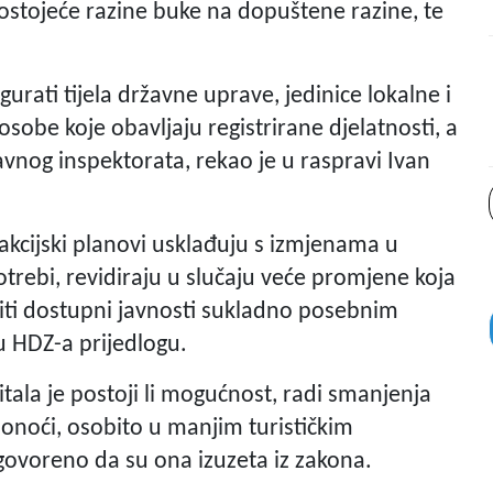
tojeće razine buke na dopuštene razine, te
urati tijela državne uprave, jedinice lokalne i
sobe koje obavljaju registrirane djelatnosti, a
avnog inspektorata, rekao je u raspravi Ivan
 akcijski planovi usklađuju s izmjenama u
trebi, revidiraju u slučaju veće promjene koja
biti dostupni javnosti sukladno posebnim
u HDZ-a prijedlogu.
tala je postoji li mogućnost, radi smanjenja
onoći, osobito u manjim turističkim
odgovoreno da su ona izuzeta iz zakona.