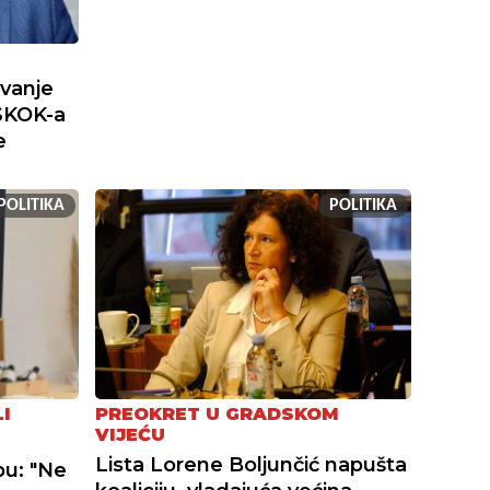
ivanje
SKOK-a
e
POLITIKA
POLITIKA
I
PREOKRET U GRADSKOM
VIJEĆU
Lista Lorene Boljunčić napušta
bu: "Ne