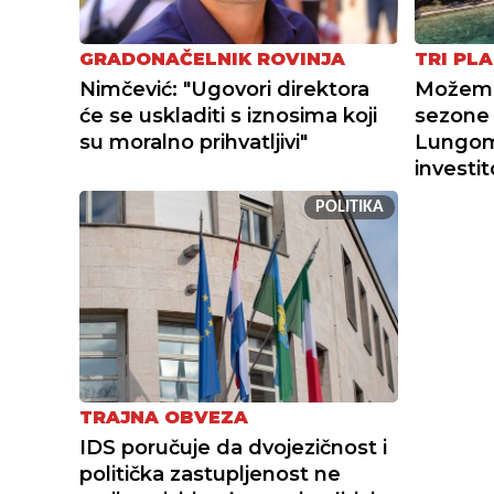
GRADONAČELNIK ROVINJA
TRI PLA
Nimčević: "Ugovori direktora
Možemo 
će se uskladiti s iznosima koji
sezone 
su moralno prihvatljivi"
Lungoma
investi
POLITIKA
TRAJNA OBVEZA
IDS poručuje da dvojezičnost i
politička zastupljenost ne