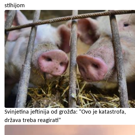
stihijom
Svinjetina jeftinija od grožđa: "Ovo je katastrofa,
država treba reagirati"