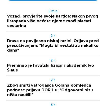
5
min
Vozači, provjerite svoje kartice: Nakon prvog
listopada više nećete njome moći plaćati
cestarinu
2
h
Drava na povijesno niskoj razini, Orljava pred
presušivanjem: "Mogla bi nestati za nekoliko
dana"
2
h
Preminuo je hrvatski fizičar i akademik Ivo
Šlaus
2
h
Zbog smrti vatrogasca Gorana Komlenca
podnose prijavu DORH-u: "Odgovorni nisu
ništa naučili"
6
h