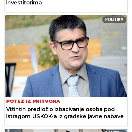
investitorima
POLITIKA
POTEZ IZ PRITVORA
Vižintin predložio izbacivanje osoba pod
istragom USKOK-a iz gradske javne nabave