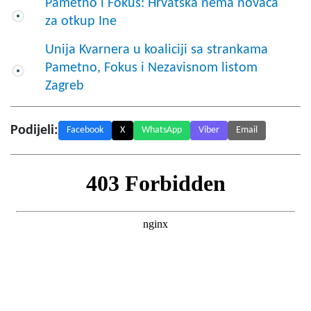
Pametno i Fokus: Hrvatska nema novaca
za otkup Ine
Unija Kvarnera u koaliciji sa strankama
Pametno, Fokus i Nezavisnom listom
Zagreb
Podijeli:
Facebook
X
WhatsApp
Viber
Email