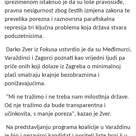
iprezimenom istaknuo je da su loše pravosuđe,
pravna nesigurnost zbog čestih izmjena zakona te
prevelika porezna i raznovrsna parafiskalna
represija tri ključna problema koja država stvara
poduzetnicima.
Darko Zver iz Fokusa ustvrdio je da su Međimurci,
Varaždinci i Zagorci poznati kao vrijedni ljudi pa
priče onih koji dolaze iz Zagreba o minimalnoj
plaći smatraju krajnje bezobraznima i
ponižavajućima.
"Mi ne tražimo i ne treba nam milostinja države.
Od nje tražimo da bude transparentna i
učinkovita, s manje poreza", kazao je Zver.
Na predstavljanju programa koalicije u Varaždinu
je bio i nezavisni kandidat i nositelj liste broj 5 u