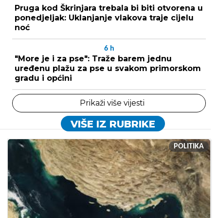
Pruga kod Škrinjara trebala bi biti otvorena u
ponedjeljak: Uklanjanje vlakova traje cijelu
noć
6
h
"More je i za pse": Traže barem jednu
uređenu plažu za pse u svakom primorskom
gradu i općini
Prikaži više vijesti
VIŠE IZ RUBRIKE
POLITIKA