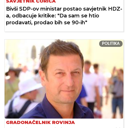
SAVJETNIK ĆORIĆA
Bivši SDP-ov ministar postao savjetnik HDZ-
a, odbacuje kritike: "Da sam se htio
prodavati, prodao bih se 90-ih"
POLITIKA
GRADONAČELNIK ROVINJA