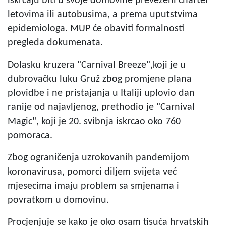
iskrcaju biti u svoje domovine prevezeni charter
letovima ili autobusima, a prema uputstvima
epidemiologa. MUP će obaviti formalnosti
pregleda dokumenata.
Dolasku kruzera "Carnival Breeze",koji je u
dubrovačku luku Gruž zbog promjene plana
plovidbe i ne pristajanja u Italiji uplovio dan
ranije od najavljenog, prethodio je "Carnival
Magic", koji je 20. svibnja iskrcao oko 760
pomoraca.
Zbog ograničenja uzrokovanih pandemijom
koronavirusa, pomorci diljem svijeta već
mjesecima imaju problem sa smjenama i
povratkom u domovinu.
Procjenjuje se kako je oko osam tisuća hrvatskih