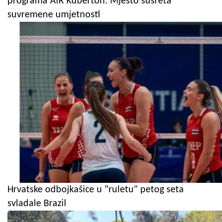
programa AiR Kuberton: Mjesto susreta
suvremene umjetnosti
Hrvatske odbojkašice u "ruletu" petog seta
svladale Brazil