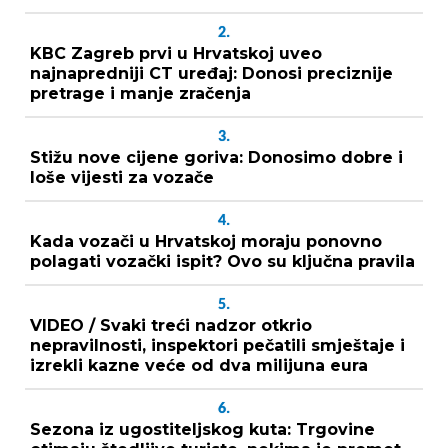
2.
KBC Zagreb prvi u Hrvatskoj uveo
najnapredniji CT uređaj: Donosi preciznije
pretrage i manje zračenja
3.
Stižu nove cijene goriva: Donosimo dobre i
loše vijesti za vozače
4.
Kada vozači u Hrvatskoj moraju ponovno
polagati vozački ispit? Ovo su ključna pravila
5.
VIDEO / Svaki treći nadzor otkrio
nepravilnosti, inspektori pečatili smještaje i
izrekli kazne veće od dva milijuna eura
6.
Sezona iz ugostiteljskog kuta: Trgovine