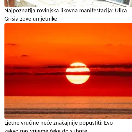
Najpoznatija rovinjska likovna manifestacija: Ulica
Grisia zove umjetnike
Ljetne vrućine neće značajnije popustiti: Evo
kakvo nas vrijeme čeka do subote