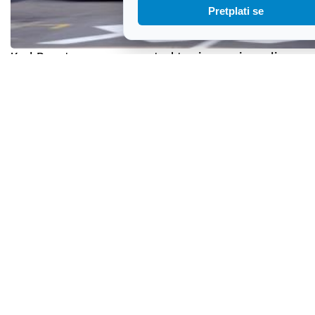
Pretplati se
Kod Buzeta se prevrnuo traktor i pao niz padinu:
47-godišnjak teško ozlijeđen