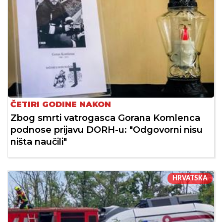
ČETIRI GODINE NAKON
Zbog smrti vatrogasca Gorana Komlenca
podnose prijavu DORH-u: "Odgovorni nisu
ništa naučili"
HRVATSKA