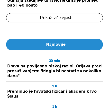
otimaju štedljive turiste, nekima je promet
pao i 40 posto
Prikaži više vijesti
Najnovije
30
min
Drava na povijesno niskoj razini, Orljava pred
presušivanjem: "Mogla bi nestati za nekoliko
dana"
1
h
Preminuo je hrvatski fizičar i akademik Ivo
Šlaus
1
h