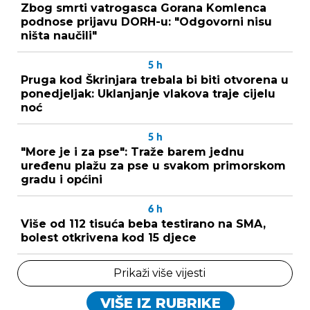
Zbog smrti vatrogasca Gorana Komlenca
podnose prijavu DORH-u: "Odgovorni nisu
ništa naučili"
5
h
Pruga kod Škrinjara trebala bi biti otvorena u
ponedjeljak: Uklanjanje vlakova traje cijelu
noć
5
h
"More je i za pse": Traže barem jednu
uređenu plažu za pse u svakom primorskom
gradu i općini
6
h
Više od 112 tisuća beba testirano na SMA,
bolest otkrivena kod 15 djece
Prikaži više vijesti
VIŠE IZ RUBRIKE