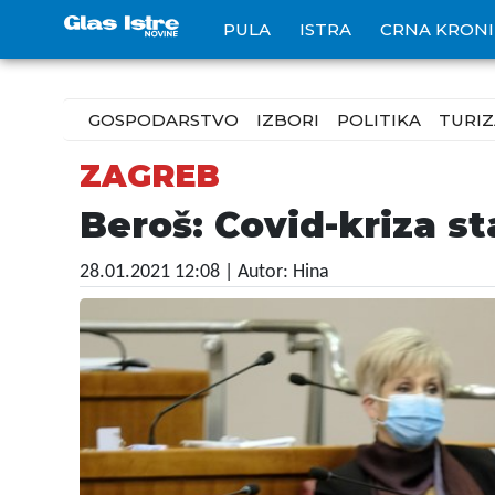
PULA
ISTRA
CRNA KRON
GOSPODARSTVO
IZBORI
POLITIKA
TURI
ZAGREB
Beroš: Covid-kriza st
28.01.2021 12:08
| Autor: Hina