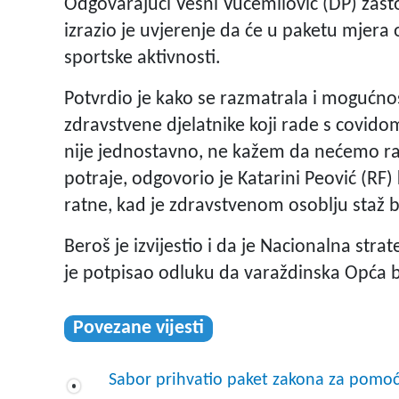
Odgovarajući Vesni Vučemilović (DP) zašto 
izrazio je uvjerenje da će u paketu mjera 
sportske aktivnosti.
Potvrdio je kako se razmatrala i mogućno
zdravstvene djelatnike koji rade s covi
nije jednostavno, ne kažem da nećemo ra
potraje, odgovorio je Katarini Peović (RF)
ratne, kad je zdravstvenom osoblju staž b
Beroš je izvijestio i da je Nacionalna stra
je potpisao odluku da varaždinska Opća 
Povezane vijesti
Sabor prihvatio paket zakona za pom