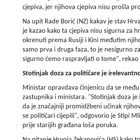
cjepiva, jer njihova cjepiva nisu prošla 
Na upit Rade Borić (NZ) kakav je stav Hr
je kazao kako ta cjepiva nisu sigurna za 
okrenuti prema Rusiji i Kini međutim njihov
samo prva i druga faza, to je nesigurno z
sigurno ćemo raspravljati o tome", rekao
Stotinjak doza za političare je irelevan
Ministar opravdava činjenicu da se među pr
zastupnika i ministara. "Stotinjak doza j
da je značajniji promidžbeni učinak njihov
se političari cijepili", odgovorio je Stipi Ml
prije starijih građana loša poruka.
Na pitanje Hrvoja Zekanovića (HS) kako to