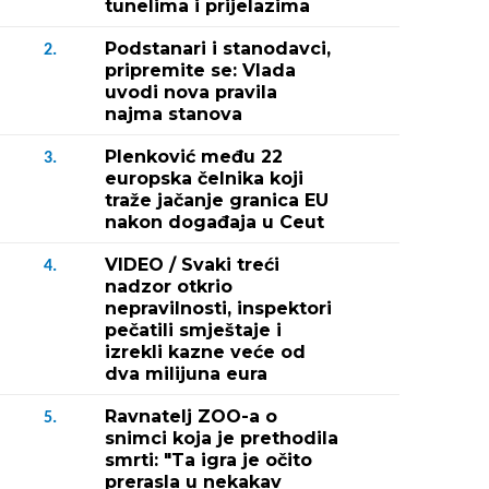
tunelima i prijelazima
Podstanari i stanodavci,
2.
pripremite se: Vlada
uvodi nova pravila
najma stanova
Plenković među 22
3.
europska čelnika koji
traže jačanje granica EU
nakon događaja u Ceut
VIDEO / Svaki treći
4.
nadzor otkrio
nepravilnosti, inspektori
pečatili smještaje i
izrekli kazne veće od
dva milijuna eura
Ravnatelj ZOO-a o
5.
snimci koja je prethodila
smrti: "Ta igra je očito
prerasla u nekakav