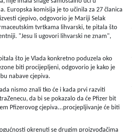
a, nije imala snage samostalno ući u
Europska komisija je to učinila za 27 članica
izvesti cjepivo, odgovorio je Mariji Selak
rmaceutskim tvrtkama lihvarski, te pitala što
ntniji. "Jesu li ugovori lihvarski ne znam",
 pitala što je Vlada konkretno poduzela oko
sezone biti procijepljeni, odgovorio je kako je
ebu nabave cjepiva.
ada nismo znali tko će i kada prvi razviti
straZenecu, da bi se pokazalo da će Pfizer bit
m Pfizerovog cjepiva...procjepljivanje će biti
mogućnosti okrenuti se drugim proizvođačima