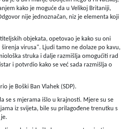
njem kako je moguće da u Velikoj Britaniji,
"Odgovor nije jednoznačan, niz je elementa koji
iteljskih objekata, opetovao je kako su oni
 širenja virusa". Ljudi tamo ne dolaze po kavu,
iološka struka i dalje razmišlja omogućiti rad
istar i potvrdio kako se već sada razmišlja o
rio je Boški Ban Vlahek (SDP).
 se s mjerama išlo u krajnosti. Mjere su se
ma iz svijeta, bile su prilagođene trenutku s
je.