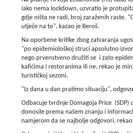
iako nema lockdown, uzvratio je protupita
gdje ništa ne radi, broj zaraženih raste. 
utječe na to", kazao je Beroš.
Na oporbene kritike zbog zatvaranja ugost
"po epidemiološkoj struci apsolutno izvor
nego prvenstveno družiti se i zato epidem
kafićima i restoranima ili ne, rekao je min
turističkoj sezoni.
"Iz dana u dan pratimo situaciju", odgovo
Odbacuje tvrdnje Domagoja Price (SDP) da
donosile prema našem znanju i informacija
namjerom da se najbolje odgovori, rekao 