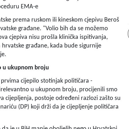
proceduru EMA-e
vatske prema ruskom ili kineskom cjepivu Beroš
hrvatske građane. "Volio bih da se možemo
a cjepiva nisu prošla klinička ispitivanja,
a hrvatske građane, kada bude sigurnije
 je.
tno u ukupnom broju
vima cijepilo stotinjak političara -
e irelevantno u ukupnom broju, procijenili smo
a cijepljenja, postoje određeni razlozi zašto su
inariću (DP) koji drži da je cijepljenje političara
 da je u BiH manje oboljelih nego u Hrvatskoj,