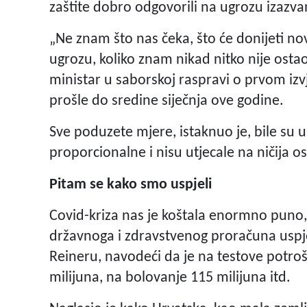
zaštite dobro odgovorili na ugrozu izazv
„Ne znam što nas čeka, što će donijeti no
ugrozu, koliko znam nikad nitko nije osta
ministar u saborskoj raspravi o prvom iz
prošle do sredine siječnja ove godine.
Sve poduzete mjere, istaknuo je, bile su u
proporcionalne i nisu utjecale na ničija 
Pitam se kako smo uspjeli
Covid-kriza nas je koštala enormno puno, 
državnoga i zdravstvenog proračuna uspje
Reineru, navodeći da je na testove potroš
milijuna, na bolovanje 115 milijuna itd.