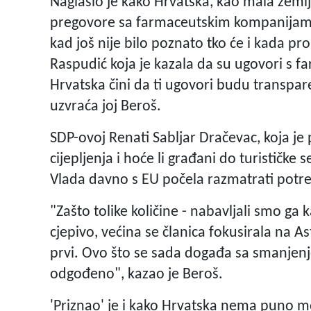
Naglasio je kako Hrvatska, kao mala zemlj
pregovore sa farmaceutskim kompanijama. 
kad još nije bilo poznato tko će i kada pro
Raspudić koja je kazala da su ugovori s fa
Hrvatska čini da ti ugovori budu transpare
uzvraća joj Beroš.
SDP-ovoj Renati Sabljar Dračevac, koja je
cijepljenja i hoće li građani do turističke 
Vlada davno s EU počela razmatrati potr
"Zašto tolike količine - nabavljali smo ga k
cjepivo, većina se članica fokusirala na A
prvi. Ovo što se sada događa sa smanjenje
odgođeno", kazao je Beroš.
'Priznao' je i kako Hrvatska nema puno 