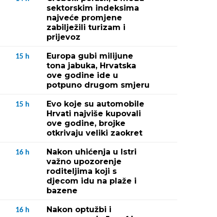
sektorskim indeksima
najveće promjene
zabilježili turizam i
prijevoz
Europa gubi milijune
15
h
tona jabuka, Hrvatska
ove godine ide u
potpuno drugom smjeru
Evo koje su automobile
15
h
Hrvati najviše kupovali
ove godine, brojke
otkrivaju veliki zaokret
Nakon uhićenja u Istri
16
h
važno upozorenje
roditeljima koji s
djecom idu na plaže i
bazene
Nakon optužbi i
16
h