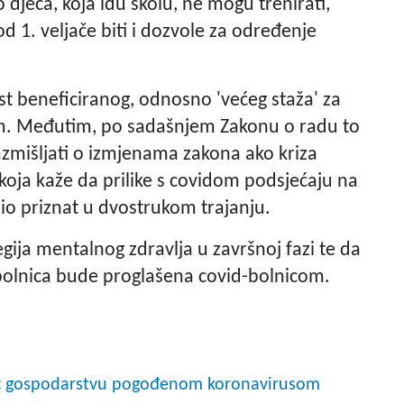
djeca, koja idu školu, ne mogu trenirati,
od 1. veljače biti i dozvole za određenje
st beneficiranog, odnosno 'većeg staža' za
dom. Međutim, po sadašnjem Zakonu o radu to
zmišljati o izmjenama zakona ako kriza
 koja kaže da prilike s covidom podsjećaju na
io priznat u dvostrukom trajanju.
tegija mentalnog zdravlja u završnoj fazi te da
bolnica bude proglašena covid-bolnicom.
oć gospodarstvu pogođenom koronavirusom