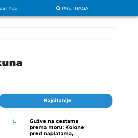
FESTYLE
PRETRAGA
 kuna
Najčitanije
Gužve na cestama
1.
prema moru: Kolone
pred naplatama,