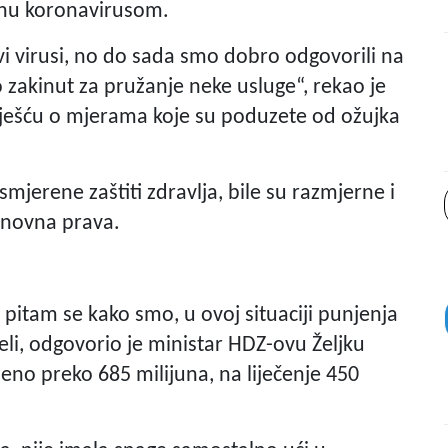
anu koronavirusom.
vi virusi, no do sada smo dobro odgovorili na
o zakinut za pružanje neke usluge“, rekao je
vješću o mjerama koje su poduzete od ožujka
smjerene zaštiti zdravlja, bile su razmjerne i
osnovna prava.
pitam se kako smo, u ovoj situaciji punjenja
li, odgovorio je ministar HDZ-ovu Željku
eno preko 685 milijuna, na liječenje 450