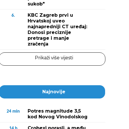
sukob"
KBC Zagreb prvi u
6.
Hrvatskoj uveo
najnapredniji CT uređaj:
Donosi preciznije
pretrage i manje
zračenja
Prikaži više vijesti
Najnovije
Potres magnitude 3,5
24
min
kod Novog Vinodolskog
Crobexi porasli, a među
14
h