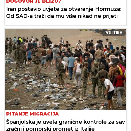
DOGOVOR JE BLIZU?
Iran postavio uvjete za otvaranje Hormuza:
Od SAD-a traži da mu više nikad ne prijeti
POLITIKA
PITANJE MIGRACIJA
Španjolska je uvela granične kontrole za sav
zračni i pomorski promet iz Italije