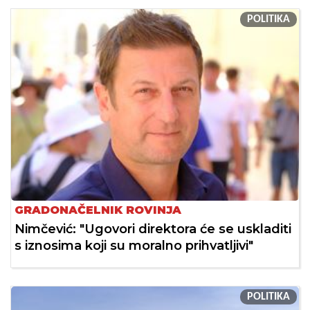
POLITIKA
GRADONAČELNIK ROVINJA
Nimčević: "Ugovori direktora će se uskladiti
s iznosima koji su moralno prihvatljivi"
POLITIKA