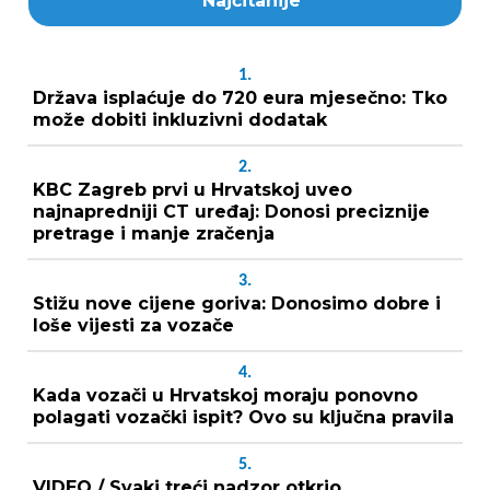
Najčitanije
1.
Država isplaćuje do 720 eura mjesečno: Tko
može dobiti inkluzivni dodatak
2.
KBC Zagreb prvi u Hrvatskoj uveo
najnapredniji CT uređaj: Donosi preciznije
pretrage i manje zračenja
3.
Stižu nove cijene goriva: Donosimo dobre i
loše vijesti za vozače
4.
Kada vozači u Hrvatskoj moraju ponovno
polagati vozački ispit? Ovo su ključna pravila
5.
VIDEO / Svaki treći nadzor otkrio