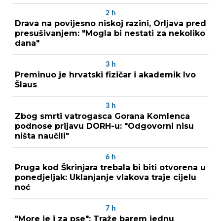
2
h
Drava na povijesno niskoj razini, Orljava pred
presušivanjem: "Mogla bi nestati za nekoliko
dana"
3
h
Preminuo je hrvatski fizičar i akademik Ivo
Šlaus
3
h
Zbog smrti vatrogasca Gorana Komlenca
podnose prijavu DORH-u: "Odgovorni nisu
ništa naučili"
6
h
Pruga kod Škrinjara trebala bi biti otvorena u
ponedjeljak: Uklanjanje vlakova traje cijelu
noć
7
h
"More je i za pse": Traže barem jednu