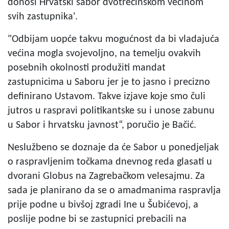
donosi Hrvatski sabor dvotrećinskom većinom
svih zastupnika'.
"Odbijam uopće takvu mogućnost da bi vladajuća
većina mogla svojevoljno, na temelju ovakvih
posebnih okolnosti produžiti mandat
zastupnicima u Saboru jer je to jasno i precizno
definirano Ustavom. Takve izjave koje smo čuli
jutros u raspravi politikantske su i unose zabunu
u Sabor i hrvatsku javnost“, poručio je Bačić.
Neslužbeno se doznaje da će Sabor u ponedjeljak
o raspravljenim točkama dnevnog reda glasati u
dvorani Globus na Zagrebačkom velesajmu. Za
sada je planirano da se o amadmanima raspravlja
prije podne u bivšoj zgradi Ine u Šubićevoj, a
poslije podne bi se zastupnici prebacili na