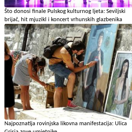
Što donosi finale Pulskog kulturnog ljeta: Seviljski
brijač, hit mjuzikl i koncert vrhunskih glazbenika
Najpoznatija rovinjska likovna manifestacija: Ulica
Grisia zove umjetnike