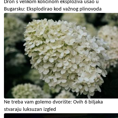
Dron s velikom količinom eksploziva ušao u
Bugarsku: Eksplodirao kod važnog plinovoda
Ne treba vam golemo dvorište: Ovih 6 biljaka
stvaraju luksuzan izgled