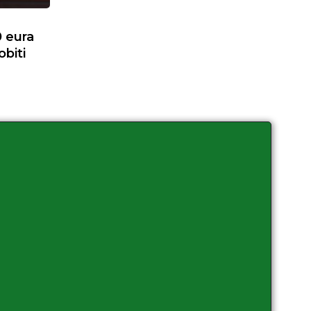
0 eura
biti