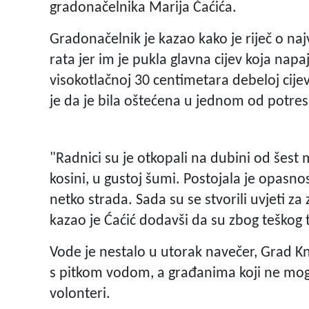
gradonačelnika Marija Ćaćića.
Gradonačelnik je kazao kako je riječ o
rata jer im je pukla glavna cijev koja napa
visokotlačnoj 30 centimetara debeloj cijev
je da je bila oštećena u jednom od potres
"Radnici su je otkopali na dubini od šest
kosini, u gustoj šumi. Postojala je opasnos
netko strada. Sada su se stvorili uvjeti za
kazao je Ćaćić dodavši da su zbog teškog t
Vode je nestalo u utorak navečer, Grad Kn
s pitkom vodom, a građanima koji ne mogu
volonteri.