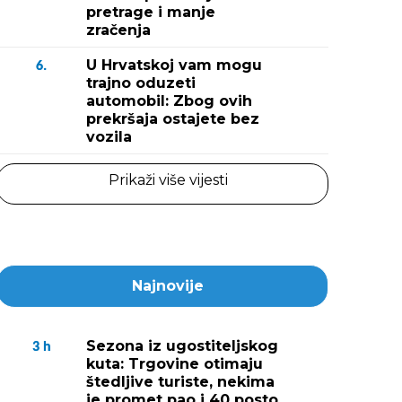
pretrage i manje
zračenja
U Hrvatskoj vam mogu
6.
trajno oduzeti
automobil: Zbog ovih
prekršaja ostajete bez
vozila
Prikaži više vijesti
Najnovije
Sezona iz ugostiteljskog
3
h
kuta: Trgovine otimaju
štedljive turiste, nekima
je promet pao i 40 posto