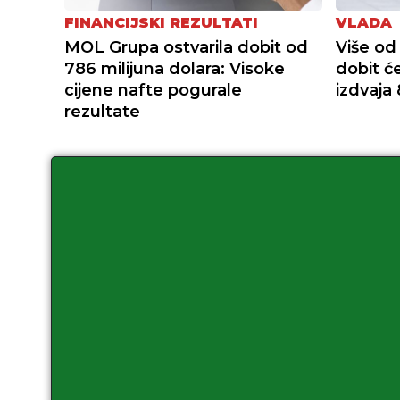
FINANCIJSKI REZULTATI
VLADA
MOL Grupa ostvarila dobit od
Više od 
786 milijuna dolara: Visoke
dobit ć
cijene nafte pogurale
izdvaja 
rezultate