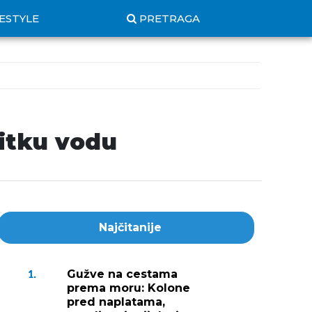
FESTYLE
PRETRAGA
itku vodu
Najčitanije
Gužve na cestama
1.
prema moru: Kolone
pred naplatama,