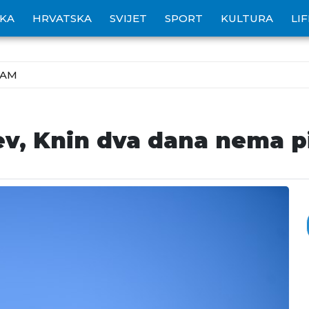
IKA
HRVATSKA
SVIJET
SPORT
KULTURA
LI
ZAM
ev, Knin dva dana nema p