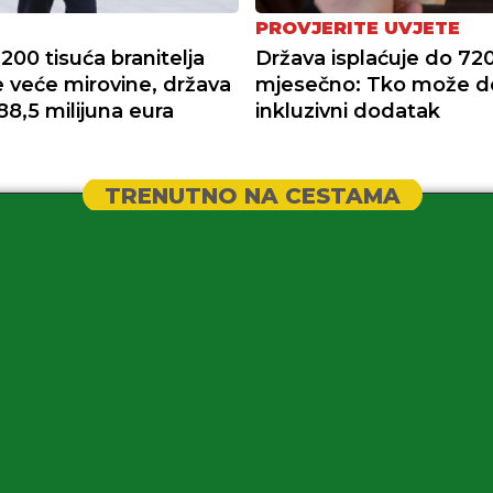
PROVJERITE UVJETE
200 tisuća branitelja
Država isplaćuje do 72
e veće mirovine, država
mjesečno: Tko može do
88,5 milijuna eura
inkluzivni dodatak
TRENUTNO NA CESTAMA