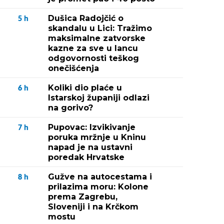
Dušica Radojčić o
5
h
skandalu u Lici: Tražimo
maksimalne zatvorske
kazne za sve u lancu
odgovornosti teškog
onečišćenja
Koliki dio plaće u
6
h
Istarskoj županiji odlazi
na gorivo?
Pupovac: Izvikivanje
7
h
poruka mržnje u Kninu
napad je na ustavni
poredak Hrvatske
Gužve na autocestama i
8
h
prilazima moru: Kolone
prema Zagrebu,
Sloveniji i na Krčkom
mostu