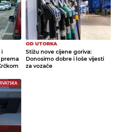
OD UTORKA
i
Stižu nove cijene goriva:
e prema
Donosimo dobre i loše vijesti
 Krčkom
za vozače
RVATSKA