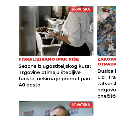
HRVATSKA
FISKALIZIRANO IPAK VIŠE
ZAKOPA
OTPAD
Sezona iz ugostiteljskog kuta:
Dušica 
Trgovine otimaju štedljive
Lici: T
turiste, nekima je promet pao i
zatvors
40 posto
odgovor
onečišć
HRVATSKA