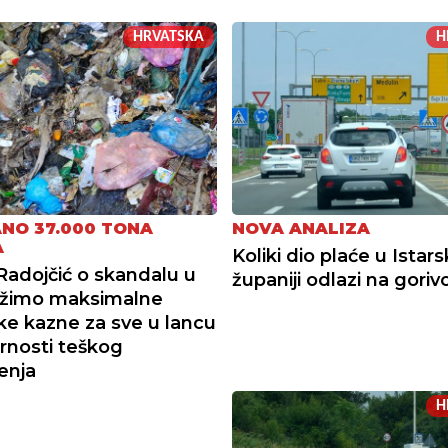
HRVATSKA
H
NO 37.000 TONA
NOVA ANALIZA
A
Koliki dio plaće u Istars
Radojčić o skandalu u
županiji odlazi na goriv
ražimo maksimalne
ke kazne za sve u lancu
nosti teškog
enja
H