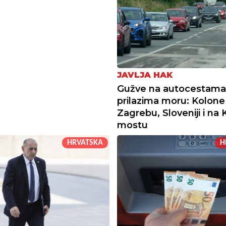
JAVLJA HAK
Gužve na autocestama 
prilazima moru: Kolon
Zagrebu, Sloveniji i na
mostu
HRVATSKA
H