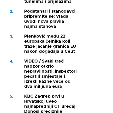
tunelima i prijelazima
Podstanari i stanodavci,
2.
pripremite se: Vlada
uvodi nova pravila
najma stanova
Plenković među 22
3.
europska čelnika koji
traže jačanje granica EU
nakon događaja u Ceut
VIDEO / Svaki treći
4.
nadzor otkrio
nepravilnosti, inspektori
pečatili smještaje i
izrekli kazne veće od
dva milijuna eura
KBC Zagreb prvi u
5.
Hrvatskoj uveo
najnapredniji CT uređaj:
Donosi preciznije