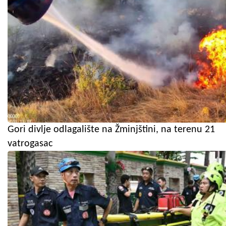
Gori divlje odlagalište na Žminjštini, na terenu 21
vatrogasac