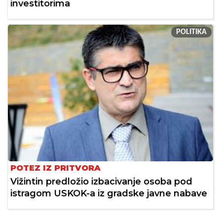
investitorima
POLITIKA
POTEZ IZ PRITVORA
Vižintin predložio izbacivanje osoba pod
istragom USKOK-a iz gradske javne nabave