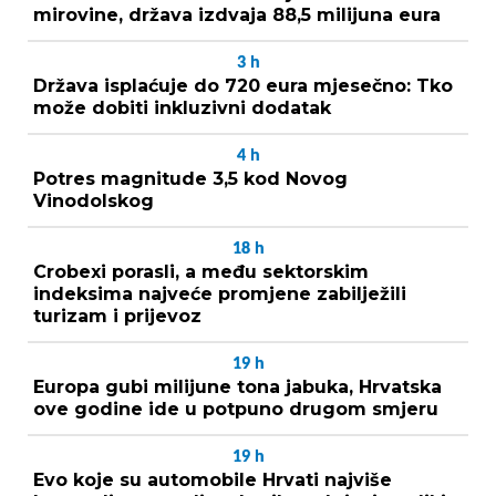
mirovine, država izdvaja 88,5 milijuna eura
3
h
Država isplaćuje do 720 eura mjesečno: Tko
može dobiti inkluzivni dodatak
4
h
Potres magnitude 3,5 kod Novog
Vinodolskog
18
h
Crobexi porasli, a među sektorskim
indeksima najveće promjene zabilježili
turizam i prijevoz
19
h
Europa gubi milijune tona jabuka, Hrvatska
ove godine ide u potpuno drugom smjeru
19
h
Evo koje su automobile Hrvati najviše