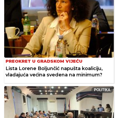
PREOKRET U GRADSKOM VIJEĆU
Lista Lorene Boljunčić napušta koaliciju,
vladajuća većina svedena na minimum?
POLITIKA