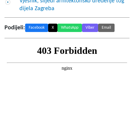
Vjesnik, slijedi arhitektonsko uređenje tog
dijela Zagreba
Podijeli:
Facebook
X
WhatsApp
Viber
Email