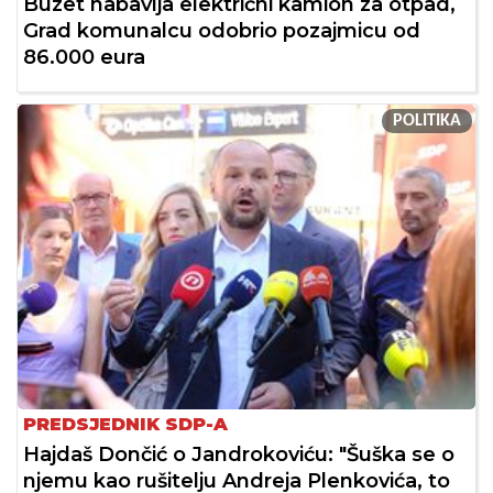
Buzet nabavlja električni kamion za otpad,
Grad komunalcu odobrio pozajmicu od
86.000 eura
POLITIKA
PREDSJEDNIK SDP-A
Hajdaš Dončić o Jandrokoviću: "Šuška se o
njemu kao rušitelju Andreja Plenkovića, to