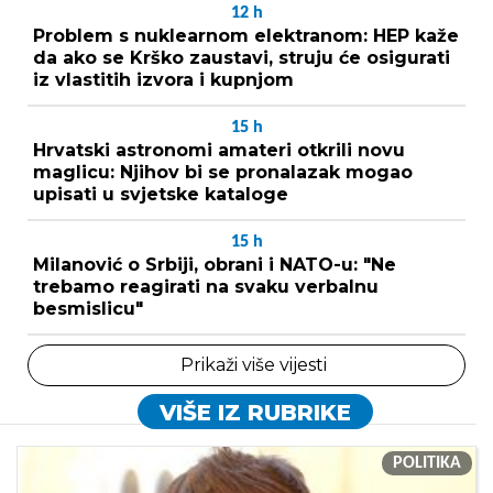
12
h
Problem s nuklearnom elektranom: HEP kaže
da ako se Krško zaustavi, struju će osigurati
iz vlastitih izvora i kupnjom
15
h
Hrvatski astronomi amateri otkrili novu
maglicu: Njihov bi se pronalazak mogao
upisati u svjetske kataloge
15
h
Milanović o Srbiji, obrani i NATO-u: "Ne
trebamo reagirati na svaku verbalnu
besmislicu"
Prikaži više vijesti
VIŠE IZ RUBRIKE
POLITIKA