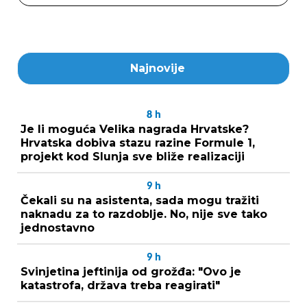
Najnovije
8
h
Je li moguća Velika nagrada Hrvatske?
Hrvatska dobiva stazu razine Formule 1,
projekt kod Slunja sve bliže realizaciji
9
h
Čekali su na asistenta, sada mogu tražiti
naknadu za to razdoblje. No, nije sve tako
jednostavno
9
h
Svinjetina jeftinija od grožđa: "Ovo je
katastrofa, država treba reagirati"