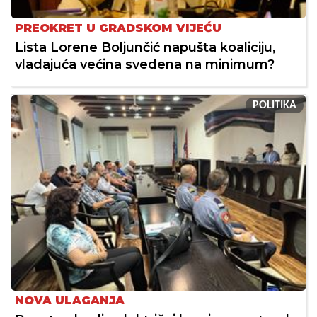
PREOKRET U GRADSKOM VIJEĆU
Lista Lorene Boljunčić napušta koaliciju,
vladajuća većina svedena na minimum?
POLITIKA
NOVA ULAGANJA