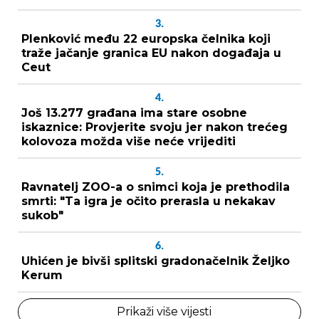
3.
Plenković među 22 europska čelnika koji
traže jačanje granica EU nakon događaja u
Ceut
4.
Još 13.277 građana ima stare osobne
iskaznice: Provjerite svoju jer nakon trećeg
kolovoza možda više neće vrijediti
5.
Ravnatelj ZOO-a o snimci koja je prethodila
smrti: "Ta igra je očito prerasla u nekakav
sukob"
6.
Uhićen je bivši splitski gradonačelnik Željko
Kerum
Prikaži više vijesti