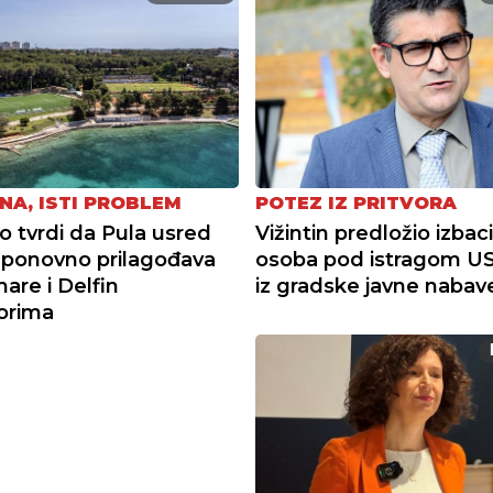
NA, ISTI PROBLEM
POTEZ IZ PRITVORA
tvrdi da Pula usred
Vižintin predložio izbac
ponovno prilagođava
osoba pod istragom U
re i Delfin
iz gradske javne nabav
torima