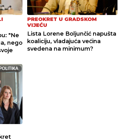
I
PREOKRET U GRADSKOM
VIJEĆU
Lista Lorene Boljunčić napušta
bu: "Ne
koaliciju, vladajuća većina
ga, nego
svedena na minimum?
svoje
POLITIKA
kret