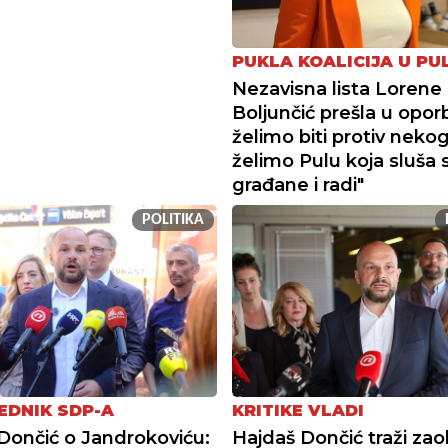
PUKLA KOALICIJA U PUL
Nezavisna lista Lorene
Boljunčić prešla u opor
želimo biti protiv neko
želimo Pulu koja sluša 
građane i radi"
POLITIKA
EDNIK SDP-A
KRITIKE VLADI
Dončić o Jandrokoviću:
Hajdaš Dončić traži zao