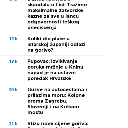
skandalu u Lici: Tražimo
maksimalne zatvorske
kazne za sve u lancu
odgovornosti teškog
onečišćenja
Koliki dio plaće u
19
h
Istarskoj županiji odlazi
na gorivo?
Pupovac: Izvikivanje
19
h
poruka mržnje u Kninu
napad je na ustavni
poredak Hrvatske
Gužve na autocestama i
20
h
prilazima moru: Kolone
prema Zagrebu,
Sloveniji i na Krčkom
mostu
Stižu nove cijene goriva:
21
h