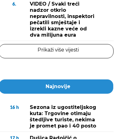
VIDEO / Svaki treći
6.
nadzor otkrio
nepravilnosti, inspektori
pečatili smještaje i
izrekli kazne veće od
dva milijuna eura
Prikaži više vijesti
Najnovije
Sezona iz ugostiteljskog
16
h
kuta: Trgovine otimaju
štedljive turiste, nekima
je promet pao i 40 posto
Dušica Radojčić o
17
h