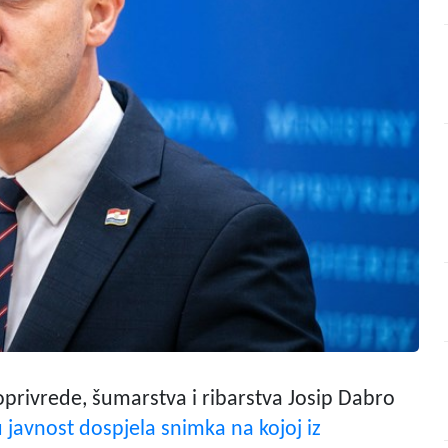
joprivrede, šumarstva i ribarstva Josip Dabro
u javnost dospjela snimka na kojoj iz