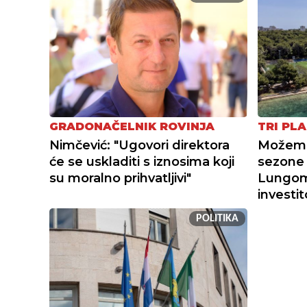
GRADONAČELNIK ROVINJA
TRI PLA
Nimčević: "Ugovori direktora
Možemo 
će se uskladiti s iznosima koji
sezone 
su moralno prihvatljivi"
Lungoma
investi
POLITIKA