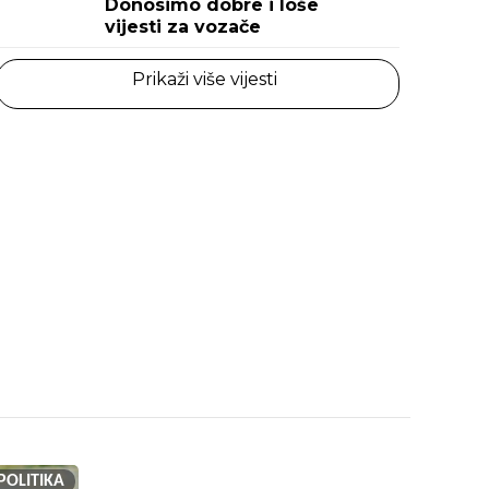
Donosimo dobre i loše
vijesti za vozače
Prikaži više vijesti
POLITIKA