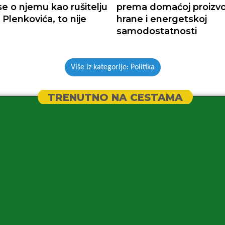
se o njemu kao rušitelju
prema domaćoj proizvo
 Plenkovića, to nije
hrane i energetskoj
samodostatnosti
Više iz kategorije: Politika
TRENUTNO NA CESTAMA