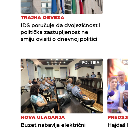
TRAJNA OBVEZA
IDS poručuje da dvojezičnost i
politička zastupljenost ne
smiju ovisiti o dnevnoj politici
POLITIKA
NOVA ULAGANJA
PREDSJ
Buzet nabavlja električni
Hajdaš 