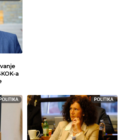
ivanje
SKOK-a
e
POLITIKA
POLITIKA