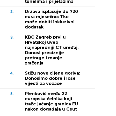
tunelima i prijelazima
Država isplaćuje do 720
2.
eura mjesečno: Tko
može dobiti inkluzivni
dodatak
KBC Zagreb prvi u
3.
Hrvatskoj uveo
najnapredniji CT uređaj:
Donosi preciznije
pretrage i manje
zračenja
Stižu nove cijene goriva:
4.
Donosimo dobre i loše
vijesti za vozače
Plenković među 22
5.
europska čelnika koji
traže jačanje granica EU
nakon događaja u Ceut