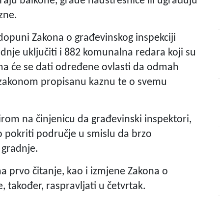
raju balkone, grade nadstrešnice ili ugrađuju
zne.
 dopuni Zakona o građevinskog inspekciji
dnje uključiti i 882 komunalna redara koji su
ima će se dati određene ovlasti da odmah
te zakonom propisanu kaznu te o svemu
irom na činjenicu da građevinski inspektori,
 pokriti područje u smislu da brzo
 gradnje.
a prvo čitanje, kao i izmjene Zakona o
također, raspravljati u četvrtak.