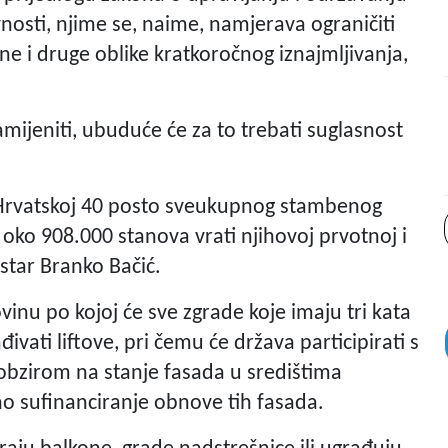
vnosti, njime se, naime, namjerava ograničiti
e i druge oblike kratkoročnog iznajmljivanja,
namijeniti, ubuduće će za to trebati suglasnost
 Hrvatskoj 40 posto sveukupnog stambenog
h oko 908.000 stanova vrati njihovoj prvotnoj i
star Branko Bačić.
ovinu po kojoj će sve zgrade koje imaju tri kata
ati liftove, pri čemu će država participirati s
 obzirom na stanje fasada u središtima
dino sufinanciranje obnove tih fasada.