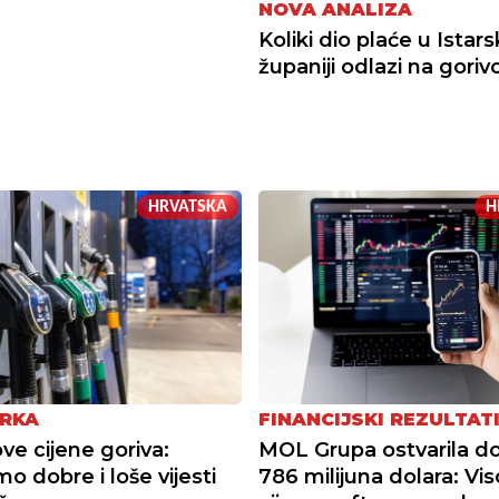
NOVA ANALIZA
Koliki dio plaće u Istars
županiji odlazi na goriv
HRVATSKA
H
RKA
FINANCIJSKI REZULTAT
ve cijene goriva:
MOL Grupa ostvarila do
o dobre i loše vijesti
786 milijuna dolara: Vi