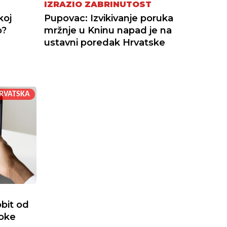
IZRAZIO ZABRINUTOST
koj
Pupovac: Izvikivanje poruka
o?
mržnje u Kninu napad je na
ustavni poredak Hrvatske
RVATSKA
I
bit od
soke