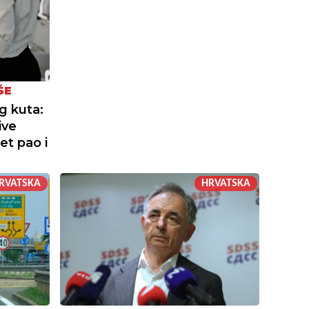
ŠE
g kuta:
ive
et pao i
RVATSKA
HRVATSKA