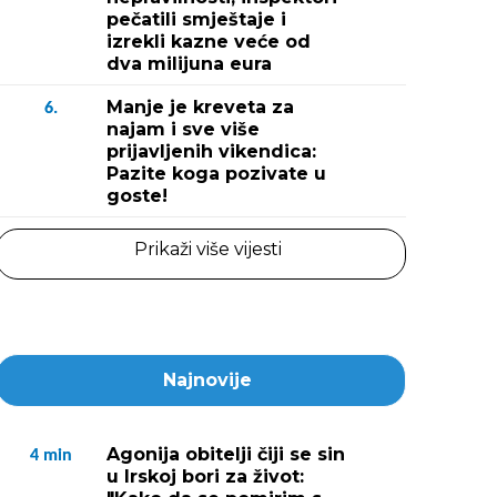
pečatili smještaje i
izrekli kazne veće od
dva milijuna eura
Manje je kreveta za
6.
najam i sve više
prijavljenih vikendica:
Pazite koga pozivate u
goste!
Prikaži više vijesti
Najnovije
Agonija obitelji čiji se sin
4
min
u Irskoj bori za život: