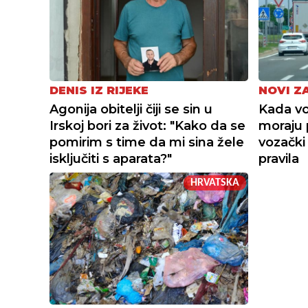
DENIS IZ RIJEKE
NOVI Z
Agonija obitelji čiji se sin u
Kada vo
Irskoj bori za život: "Kako da se
moraju 
pomirim s time da mi sina žele
vozački 
isključiti s aparata?"
pravila
HRVATSKA