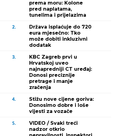
prema moru: Kolone
pred naplatama,
tunelima i prijelazima
Država isplaćuje do 720
2.
eura mjesečno: Tko
može dobiti inkluzivni
dodatak
KBC Zagreb prvi u
3.
Hrvatskoj uveo
najnapredniji CT uređaj:
Donosi preciznije
pretrage i manje
zračenja
Stižu nove cijene goriva:
4.
Donosimo dobre i loše
vijesti za vozače
VIDEO / Svaki treći
5.
nadzor otkrio
nepravilnosti, inspektori