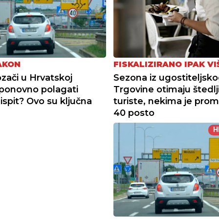
AKON
FISKALIZIRANO IPAK VI
zači u Hrvatskoj
Sezona iz ugostiteljsko
ponovno polagati
Trgovine otimaju štedlj
ispit? Ovo su ključna
turiste, nekima je prom
40 posto
H