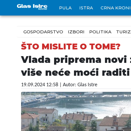
PULA
ISTRA
CRNA KRON
GOSPODARSTVO
IZBORI
POLITIKA
TURI
ŠTO MISLITE O TOME?
Vlada priprema novi z
više neće moći raditi
19.09.2024 12:58
| Autor: Glas Istre