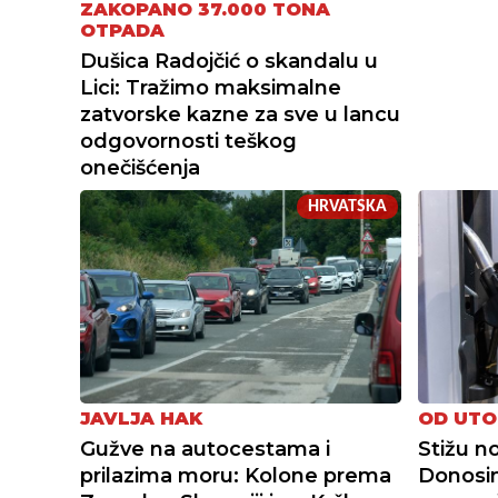
ZAKOPANO 37.000 TONA
OTPADA
Dušica Radojčić o skandalu u
Lici: Tražimo maksimalne
zatvorske kazne za sve u lancu
odgovornosti teškog
onečišćenja
HRVATSKA
JAVLJA HAK
OD UTO
Gužve na autocestama i
Stižu no
prilazima moru: Kolone prema
Donosim