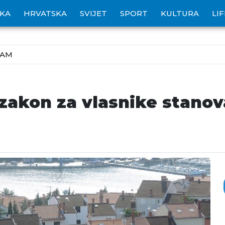
IKA
HRVATSKA
SVIJET
SPORT
KULTURA
LI
ZAM
akon za vlasnike stanova: