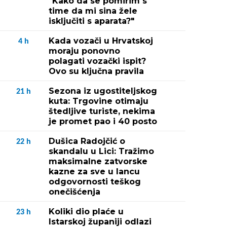
"Kako da se pomirim s
time da mi sina žele
isključiti s aparata?"
Kada vozači u Hrvatskoj
4
h
moraju ponovno
polagati vozački ispit?
Ovo su ključna pravila
Sezona iz ugostiteljskog
21
h
kuta: Trgovine otimaju
štedljive turiste, nekima
je promet pao i 40 posto
Dušica Radojčić o
22
h
skandalu u Lici: Tražimo
maksimalne zatvorske
kazne za sve u lancu
odgovornosti teškog
onečišćenja
Koliki dio plaće u
23
h
Istarskoj županiji odlazi