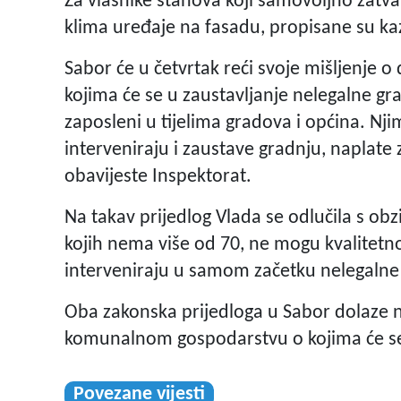
Za vlasnike stanova koji samovoljno zatva
klima uređaje na fasadu, propisane su ka
Sabor će u četvrtak reći svoje mišljenje o
kojima će se u zaustavljanje nelegalne gra
zaposleni u tijelima gradova i općina. Nj
interveniraju i zaustave gradnju, napla
obavijeste Inspektorat.
Na takav prijedlog Vlada se odlučila s obz
kojih nema više od 70, ne mogu kvalitetno
interveniraju u samom začetku nelegalne
Oba zakonska prijedloga u Sabor dolaze n
komunalnom gospodarstvu o kojima će se, 
Povezane vijesti