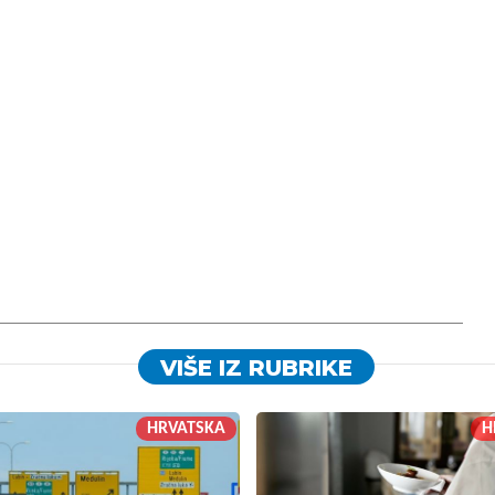
VIŠE IZ RUBRIKE
HRVATSKA
H