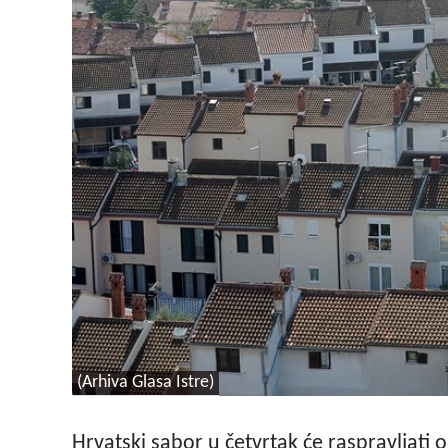
(Arhiva Glasa Istre)
Hrvatski sabor u četvrtak će raspravljati 