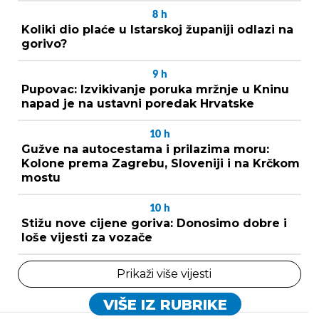
8
h
Koliki dio plaće u Istarskoj županiji odlazi na
gorivo?
9
h
Pupovac: Izvikivanje poruka mržnje u Kninu
napad je na ustavni poredak Hrvatske
10
h
Gužve na autocestama i prilazima moru:
Kolone prema Zagrebu, Sloveniji i na Krčkom
mostu
10
h
Stižu nove cijene goriva: Donosimo dobre i
loše vijesti za vozače
Prikaži više vijesti
VIŠE IZ RUBRIKE