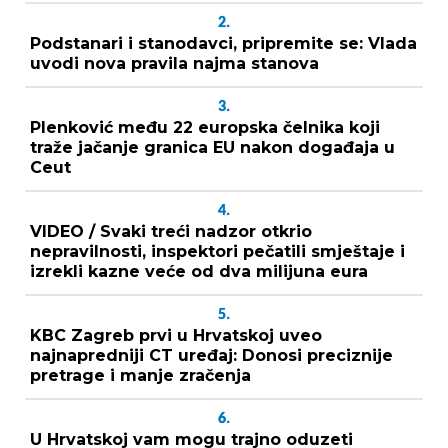
2.
Podstanari i stanodavci, pripremite se: Vlada
uvodi nova pravila najma stanova
3.
Plenković među 22 europska čelnika koji
traže jačanje granica EU nakon događaja u
Ceut
4.
VIDEO / Svaki treći nadzor otkrio
nepravilnosti, inspektori pečatili smještaje i
izrekli kazne veće od dva milijuna eura
5.
KBC Zagreb prvi u Hrvatskoj uveo
najnapredniji CT uređaj: Donosi preciznije
pretrage i manje zračenja
6.
U Hrvatskoj vam mogu trajno oduzeti