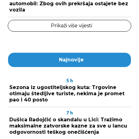
automobil: Zbog ovih prekršaja ostajete bez
vozila
Prikaži više vijesti
Najnovije
5
h
Sezona iz ugostiteljskog kuta: Trgovine
otimaju štedljive turiste, nekima je promet
pao i 40 posto
7
h
Dušica Radojčić o skandalu u Lici: Tražimo
maksimalne zatvorske kazne za sve u lancu
odgovornosti teškog onečišćenja