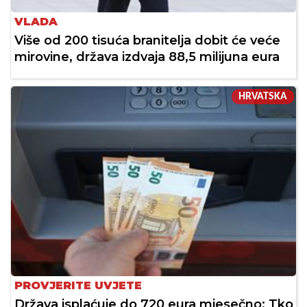
VLADA
Više od 200 tisuća branitelja dobit će veće
mirovine, država izdvaja 88,5 milijuna eura
HRVATSKA
PROVJERITE UVJETE
Država isplaćuje do 720 eura mjesečno: Tko