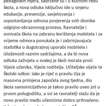
pedagoških mjera, sadržane su i u Kućnom redu
škola, a nova odluka isključivo ide u smjeru
edukacije, prevencije, savjetovanja i
uspostavljanja odnosa povjerenja svih dionika
odgojno-obrazovnog procesa. Ravnatelje i
osnivača škola na zabranu korištenja mobitela i za
vrijeme odmora ponukala je i zabrinjavajuća
statistika o dugotrajnoj uporabi mobitela i
izloženosti raznim sadržajima, a da bi nova
odluka zaživjela u svakoj je školi morala proći
Vijeće učenika, Vijeće roditelja, Učiteljsko vijeće te
Školski odbor. Iako je riječ o pravilu čija je
masovna primjena započela ovog tjedna, dio
škola samoinicijativno je takvo pravilo uveo još u
prvom polugodištu, a svi se ravnatelji slažu da je
novo pravilo među učenicima dobro prihvaćeno.