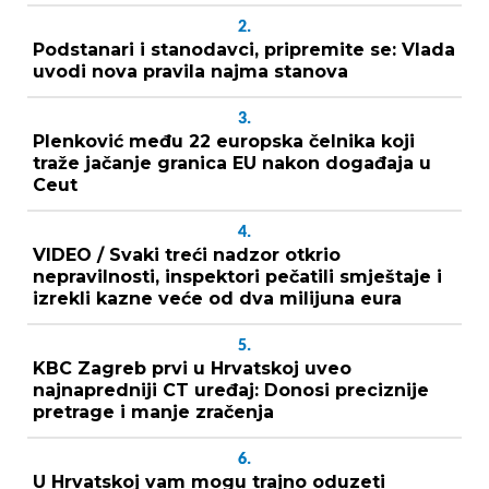
2.
Podstanari i stanodavci, pripremite se: Vlada
uvodi nova pravila najma stanova
3.
Plenković među 22 europska čelnika koji
traže jačanje granica EU nakon događaja u
Ceut
4.
VIDEO / Svaki treći nadzor otkrio
nepravilnosti, inspektori pečatili smještaje i
izrekli kazne veće od dva milijuna eura
5.
KBC Zagreb prvi u Hrvatskoj uveo
najnapredniji CT uređaj: Donosi preciznije
pretrage i manje zračenja
6.
U Hrvatskoj vam mogu trajno oduzeti