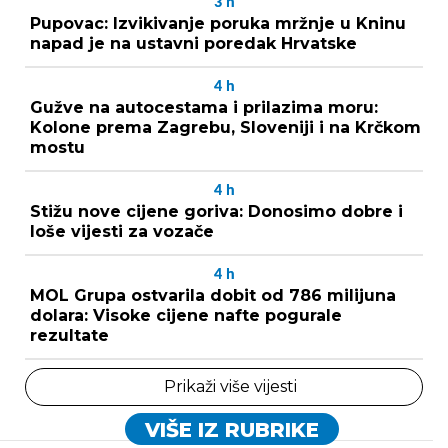
3
h
Pupovac: Izvikivanje poruka mržnje u Kninu
napad je na ustavni poredak Hrvatske
4
h
Gužve na autocestama i prilazima moru:
Kolone prema Zagrebu, Sloveniji i na Krčkom
mostu
4
h
Stižu nove cijene goriva: Donosimo dobre i
loše vijesti za vozače
4
h
MOL Grupa ostvarila dobit od 786 milijuna
dolara: Visoke cijene nafte pogurale
rezultate
Prikaži više vijesti
VIŠE IZ RUBRIKE