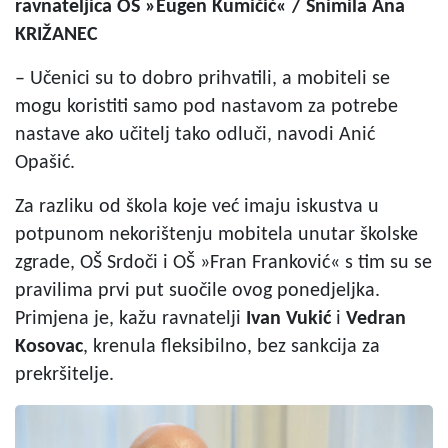
ravnateljica OŠ »Eugen Kumičić« / Snimila Ana
KRIŽANEC
– Učenici su to dobro prihvatili, a mobiteli se
mogu koristiti samo pod nastavom za potrebe
nastave ako učitelj tako odluči, navodi Anić
Opašić.
Za razliku od škola koje već imaju iskustva u
potpunom nekorištenju mobitela unutar školske
zgrade, OŠ Srdoči i OŠ »Fran Franković« s tim su se
pravilima prvi put suočile ovog ponedjeljka.
Primjena je, kažu ravnatelji
Ivan Vukić
i
Vedran
Kosovac
, krenula fleksibilno, bez sankcija za
prekršitelje.