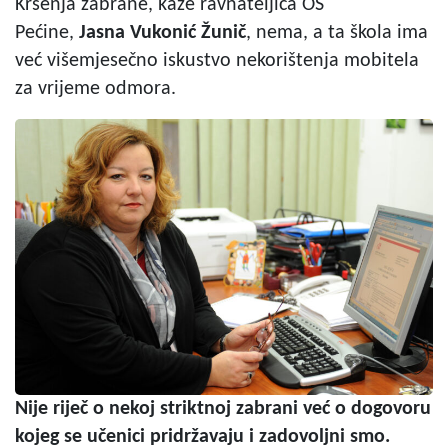
Kršenja zabrane, kaže ravnateljica OŠ
Pećine,
Jasna Vukonić Žunič
, nema, a ta škola ima
već višemjesečno iskustvo nekorištenja mobitela
za vrijeme odmora.
Nije riječ o nekoj striktnoj zabrani već o dogovoru
kojeg se učenici pridržavaju i zadovoljni smo.